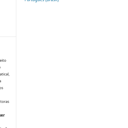
eito
e
tical,
a
os
utoras
ser