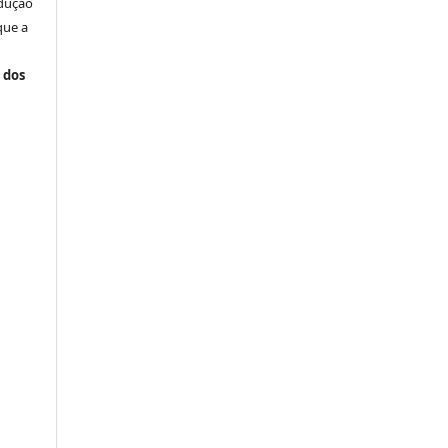
odução
que a
 dos