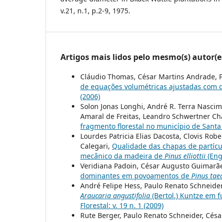
v.21, n.1, p.2-9, 1975.
Artigos mais lidos pelo mesmo(s) autor(e
Cláudio Thomas, César Martins Andrade, 
de equações volumétricas ajustadas com 
(2006)
Solon Jonas Longhi, André R. Terra Nascime
Amaral de Freitas, Leandro Schwertner C
fragmento florestal no município de Santa 
Lourdes Patricia Elias Dacosta, Clovis Robe
Calegari,
Qualidade das chapas de partíc
mecânico da madeira de
Pinus elliottii
(Eng
Veridiana Padoin, César Augusto Guimarãe
dominantes em povoamentos de
Pinus tae
André Felipe Hess, Paulo Renato Schneide
Araucaria angustifolia
(Bertol.) Kuntze em 
Florestal: v. 19 n. 1 (2009)
Rute Berger, Paulo Renato Schneider, Césa