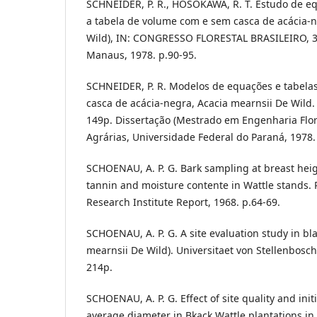
SCHNEIDER, P. R., HOSOKAWA, R. T. Estudo de e
a tabela de volume com e sem casca de acácia-n
Wild), IN: CONGRESSO FLORESTAL BRASILEIRO, 3.
Manaus, 1978. p.90-95.
SCHNEIDER, P. R. Modelos de equações e tabelas
casca de acácia-negra, Acacia mearnsii De Wild. 
149p. Dissertação (Mestrado em Engenharia Flore
Agrárias, Universidade Federal do Paraná, 1978.
SCHOENAU, A. P. G. Bark sampling at breast hei
tannin and moisture contente in Wattle stands. 
Research Institute Report, 1968. p.64-69.
SCHOENAU, A. P. G. A site evaluation study in bla
mearnsii De Wild). Universitaet von Stellenbosch. 
214p.
SCHOENAU, A. P. G. Effect of site quality and init
average diameter in Bkack Wattle plantations in 