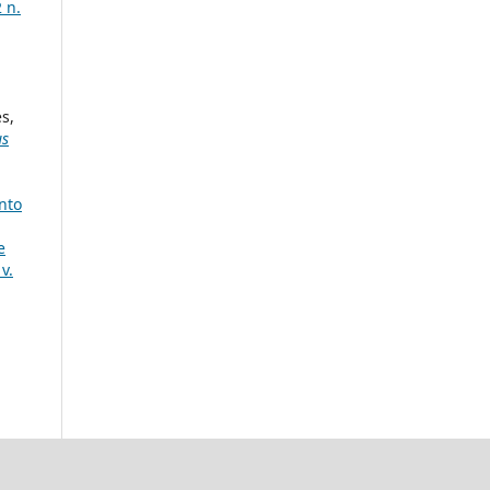
2 n.
s,
us
nto
e
v.