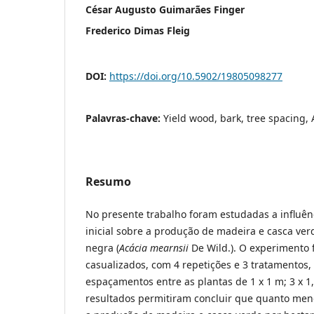
César Augusto Guimarães Finger
Frederico Dimas Fleig
DOI:
https://doi.org/10.5902/19805098277
Palavras-chave:
Yield wood, bark, tree spacing,
Resumo
No presente trabalho foram estudadas a influê
inicial sobre a produção de madeira e casca ver
negra (
Acácia mearnsii
De Wild.). O experimento 
casualizados, com 4 repetições e 3 tratamentos,
espaçamentos entre as plantas de 1 x 1 m; 3 x 1
resultados permitiram concluir que quanto me