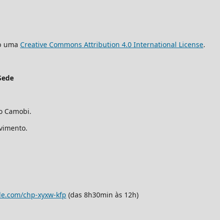
ob uma
Creative Commons Attribution 4.0 International License
.
Sede
ro Camobi.
avimento.
le.com/chp-xyxw-kfp
(das 8h30min às 12h)