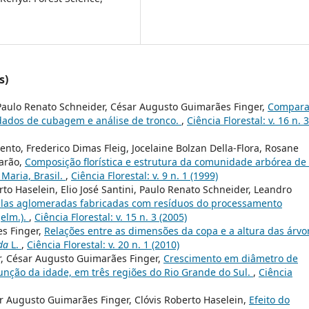
s)
Paulo Renato Schneider, César Augusto Guimarães Finger,
Compara
dados de cubagem e análise de tronco.
,
Ciência Florestal: v. 16 n. 3
nto, Frederico Dimas Fleig, Jocelaine Bolzan Della-Flora, Rosane
harão,
Composição florística e estrutura da comunidade arbórea d
Maria, Brasil.
,
Ciência Florestal: v. 9 n. 1 (1999)
rto Haselein, Elio José Santini, Paulo Renato Schneider, Leandro
ulas aglomeradas fabricadas com resíduos do processamento
elm.).
,
Ciência Florestal: v. 15 n. 3 (2005)
s Finger,
Relações entre as dimensões da copa e a altura das árvo
da
L.
,
Ciência Florestal: v. 20 n. 1 (2010)
r, César Augusto Guimarães Finger,
Crescimento em diâmetro de
função da idade, em três regiões do Rio Grande do Sul.
,
Ciência
r Augusto Guimarães Finger, Clóvis Roberto Haselein,
Efeito do