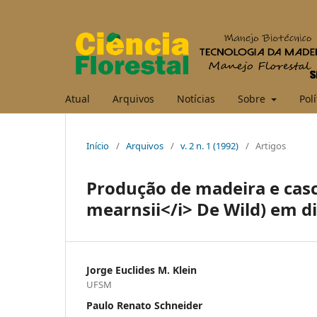
Atual
Arquivos
Notícias
Sobre
Polí
Início
/
Arquivos
/
v. 2 n. 1 (1992)
/
Artigos
Produção de madeira e casc
mearnsii</i> De Wild) em d
Jorge Euclides M. Klein
UFSM
Paulo Renato Schneider