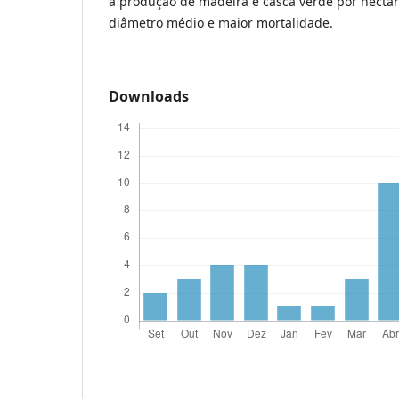
a produção de madeira e casca verde por hect
diâmetro médio e maior mortalidade.
Downloads