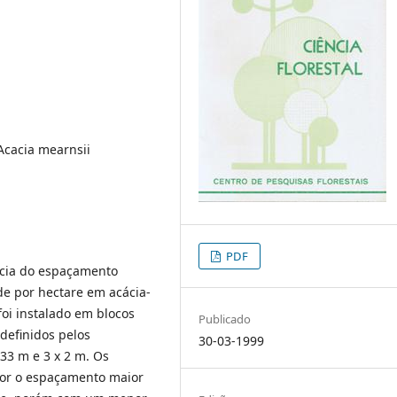
 Acacia mearnsii
PDF
ncia do espaçamento
de por hectare em acácia-
foi instalado em blocos
Publicado
 definidos pelos
30-03-1999
,33 m e 3 x 2 m. Os
nor o espaçamento maior