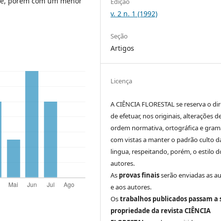
are, porém com um menor
Edição
v. 2 n. 1 (1992)
Seção
Artigos
Licença
A CIÊNCIA FLORESTAL se reserva o dir
de efetuar, nos originais, alterações d
ordem normativa, ortográfica e grama
com vistas a manter o padrão culto d
lingua, respeitando, porém, o estilo d
autores.
As
provas finais
serão enviadas as a
e aos autores.
Os
trabalhos publicados passam a 
propriedade da revista CIÊNCIA