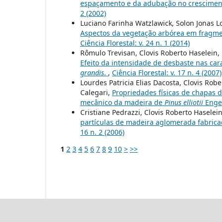
espaçamento e da adubação no crescimen
2 (2002)
Luciano Farinha Watzlawick, Solon Jonas L
Aspectos da vegetação arbórea em fragmen
Ciência Florestal: v. 24 n. 1 (2014)
Rômulo Trevisan, Clovis Roberto Haselein, 
Efeito da intensidade de desbaste nas car
grandis
.
,
Ciência Florestal: v. 17 n. 4 (2007)
Lourdes Patricia Elias Dacosta, Clovis Robe
Calegari,
Propriedades físicas de chapas 
mecânico da madeira de
Pinus elliotii
Enge
Cristiane Pedrazzi, Clovis Roberto Haselein
partículas de madeira aglomerada fabrica
16 n. 2 (2006)
1
2
3
4
5
6
7
8
9
10
>
>>