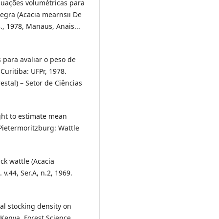
quações volumétricas para
egra (Acacia mearnsii De
, 1978, Manaus, Anais...
 para avaliar o peso de
Curitiba: UFPr, 1978.
stal) – Setor de Ciências
ght to estimate mean
Pietermoritzburg: Wattle
ck wattle (Acacia
v.44, Ser.A, n.2, 1969.
ial stocking density on
Kenya. Forest Science,