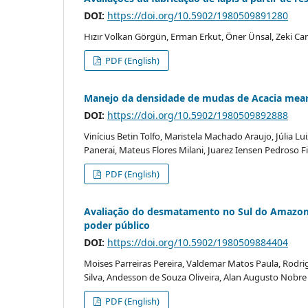
DOI:
https://doi.org/10.5902/1980509891280
Hızır Volkan Görgün, Erman Erkut, Öner Ünsal, Zeki Ca
PDF (English)
Manejo da densidade de mudas de Acacia mearns
DOI:
https://doi.org/10.5902/1980509892888
Vinícius Betin Tolfo, Maristela Machado Araujo, Júlia L
Panerai, Mateus Flores Milani, Juarez Iensen Pedroso F
PDF (English)
Avaliação do desmatamento no Sul do Amazonas:
poder público
DOI:
https://doi.org/10.5902/1980509884404
Moises Parreiras Pereira, Valdemar Matos Paula, Rodrig
Silva, Andesson de Souza Oliveira, Alan Augusto Nobre
PDF (English)