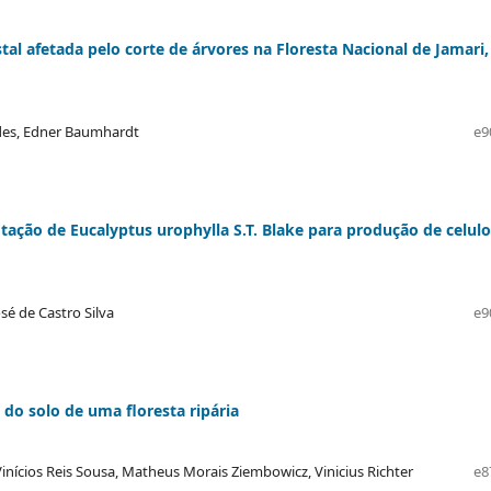
l afetada pelo corte de árvores na Floresta Nacional de Jamari,
ndes, Edner Baumhardt
e9
tação de Eucalyptus urophylla S.T. Blake para produção de celul
sé de Castro Silva
e9
 do solo de uma floresta ripária
inícios Reis Sousa, Matheus Morais Ziembowicz, Vinicius Richter
e8