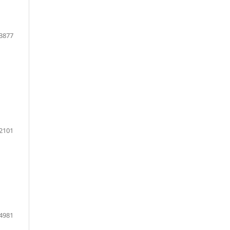
3877
2101
4981