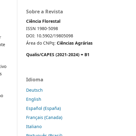
Sobre a Revista
Ciência Florestal
ISSN 1980-5098
DOI: 10.5902/19805098
r
Área do CNPq:
Ciências Agrárias
nte
Qualis/CAPES (2021-2024) = B1
tivo
s
Idioma
Deutsch
mo
English
Español (España)
Français (Canada)
Italiano
Português (Brasil)