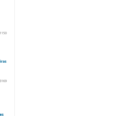
1150
iras
3169
es