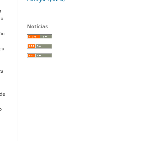
a
do
Notícias
ção
veu
ta
 de
o