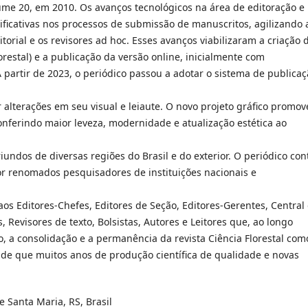
lume 20, em 2010. Os avanços tecnológicos na área de editoração e
ificativas nos processos de submissão de manuscritos, agilizando 
orial e os revisores ad hoc. Esses avanços viabilizaram a criação 
orestal) e a publicação da versão online, inicialmente com
A partir de 2023, o periódico passou a adotar o sistema de publica
 alterações em seu visual e leiaute. O novo projeto gráfico promo
ferindo maior leveza, modernidade e atualização estética ao
iundos de diversas regiões do Brasil e do exterior. O periódico con
or renomados pesquisadores de instituições nacionais e
aos Editores-Chefes, Editores de Seção, Editores-Gerentes, Central
Revisores de texto, Bolsistas, Autores e Leitores que, ao longo
, a consolidação e a permanência da revista Ciência Florestal com
o de que muitos anos de produção científica de qualidade e novas
e Santa Maria, RS, Brasil