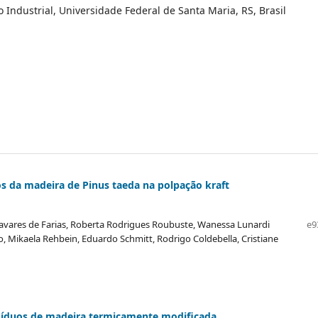
 Industrial, Universidade Federal de Santa Maria, RS, Brasil
 da madeira de Pinus taeda na polpação kraft
vares de Farias, Roberta Rodrigues Roubuste, Wanessa Lunardi
e9
, Mikaela Rehbein, Eduardo Schmitt, Rodrigo Coldebella, Cristiane
 resíduos de madeira termicamente modificada