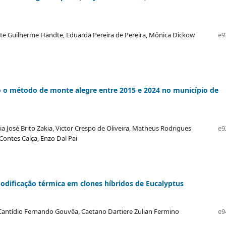
nte Guilherme Handte, Eduarda Pereira de Pereira, Mônica Dickow
e9
ndo o método de monte alegre entre 2015 e 2024 no município de
a José Brito Zakia, Victor Crespo de Oliveira, Matheus Rodrigues
e9
Contes Calça, Enzo Dal Pai
dificação térmica em clones híbridos de Eucalyptus
Cantídio Fernando Gouvêa, Caetano Dartiere Zulian Fermino
e9