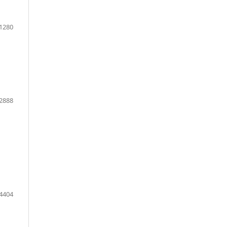
1280
2888
o
4404