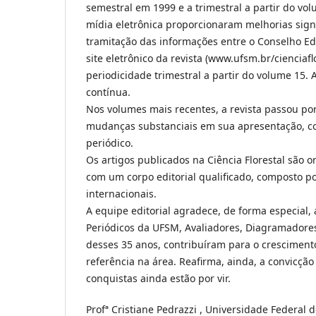
semestral em 1999 e a trimestral a partir do vo
mídia eletrônica proporcionaram melhorias sign
tramitação das informações entre o Conselho Edit
site eletrônico da revista (www.ufsm.br/cienciafl
periodicidade trimestral a partir do volume 15. 
contínua.
Nos volumes mais recentes, a revista passou por
mudanças substanciais em sua apresentação, con
periódico.
Os artigos publicados na Ciência Florestal são or
com um corpo editorial qualificado, composto p
internacionais.
A equipe editorial agradece, de forma especial, 
Periódicos da UFSM, Avaliadores, Diagramadores, 
desses 35 anos, contribuíram para o crescimento
referência na área. Reafirma, ainda, a convicçã
conquistas ainda estão por vir.
Profª Cristiane Pedrazzi , Universidade Federal d