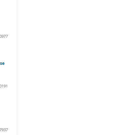
0977
ose
0191
7937