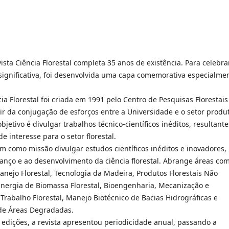
ista Ciência Florestal completa 35 anos de existência. Para celebra
 significativa, foi desenvolvida uma capa comemorativa especialme
cia Florestal foi criada em 1991 pelo Centro de Pesquisas Florestais
tir da conjugação de esforços entre a Universidade e o setor produ
objetivo é divulgar trabalhos técnico-científicos inéditos, resultante
e interesse para o setor florestal.
m como missão divulgar estudos científicos inéditos e inovadores,
vanço e ao desenvolvimento da ciência florestal. Abrange áreas co
Manejo Florestal, Tecnologia da Madeira, Produtos Florestais Não
Energia de Biomassa Florestal, Bioengenharia, Mecanização e
Trabalho Florestal, Manejo Biotécnico de Bacias Hidrográficas e
de Áreas Degradadas.
 edições, a revista apresentou periodicidade anual, passando a