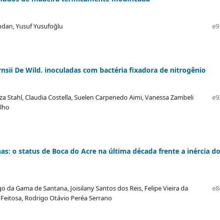
ndan, Yusuf Yusufoğlu
e9
ii De Wild. inoculadas com bactéria fixadora de nitrogênio
uiza Stahl, Claudia Costella, Suelen Carpenedo Aimi, Vanessa Zambeli
e9
ilho
 o status de Boca do Acre na última década frente a inércia d
o da Gama de Santana, Joisilany Santos dos Reis, Felipe Vieira da
e8
 Feitosa, Rodrigo Otávio Peréa Serrano