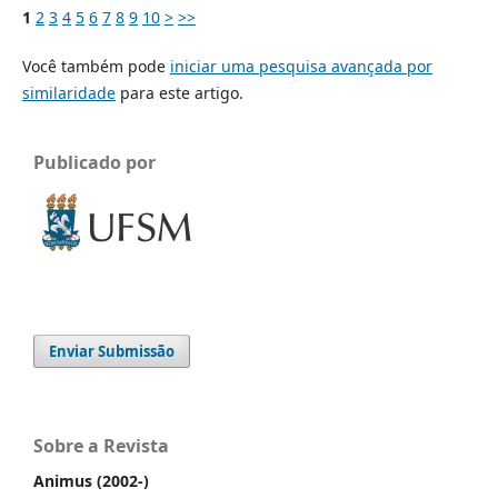
1
2
3
4
5
6
7
8
9
10
>
>>
Você também pode
iniciar uma pesquisa avançada por
similaridade
para este artigo.
Publicado por
Enviar Submissão
Sobre a Revista
Animus (2002-)