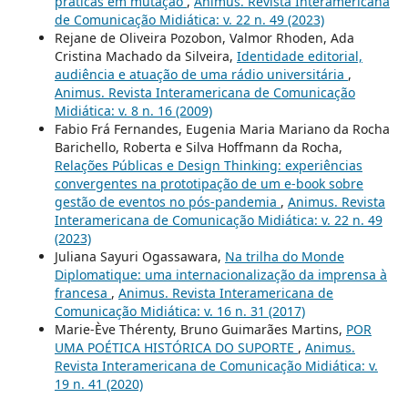
práticas em mutação
,
Animus. Revista Interamericana
de Comunicação Midiática: v. 22 n. 49 (2023)
Rejane de Oliveira Pozobon, Valmor Rhoden, Ada
Cristina Machado da Silveira,
Identidade editorial,
audiência e atuação de uma rádio universitária
,
Animus. Revista Interamericana de Comunicação
Midiática: v. 8 n. 16 (2009)
Fabio Frá Fernandes, Eugenia Maria Mariano da Rocha
Barichello, Roberta e Silva Hoffmann da Rocha,
Relações Públicas e Design Thinking: experiências
convergentes na prototipação de um e-book sobre
gestão de eventos no pós-pandemia
,
Animus. Revista
Interamericana de Comunicação Midiática: v. 22 n. 49
(2023)
Juliana Sayuri Ogassawara,
Na trilha do Monde
Diplomatique: uma internacionalização da imprensa à
francesa
,
Animus. Revista Interamericana de
Comunicação Midiática: v. 16 n. 31 (2017)
Marie-Ève Thérenty, Bruno Guimarães Martins,
POR
UMA POÉTICA HISTÓRICA DO SUPORTE
,
Animus.
Revista Interamericana de Comunicação Midiática: v.
19 n. 41 (2020)