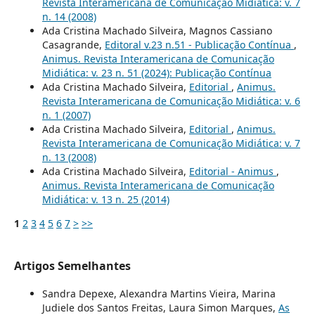
Revista Interamericana de Comunicação Midiática: v. 7
n. 14 (2008)
Ada Cristina Machado Silveira, Magnos Cassiano
Casagrande,
Editoral v.23 n.51 - Publicação Contínua
,
Animus. Revista Interamericana de Comunicação
Midiática: v. 23 n. 51 (2024): Publicação Contínua
Ada Cristina Machado Silveira,
Editorial
,
Animus.
Revista Interamericana de Comunicação Midiática: v. 6
n. 1 (2007)
Ada Cristina Machado Silveira,
Editorial
,
Animus.
Revista Interamericana de Comunicação Midiática: v. 7
n. 13 (2008)
Ada Cristina Machado Silveira,
Editorial - Animus
,
Animus. Revista Interamericana de Comunicação
Midiática: v. 13 n. 25 (2014)
1
2
3
4
5
6
7
>
>>
Artigos Semelhantes
Sandra Depexe, Alexandra Martins Vieira, Marina
Judiele dos Santos Freitas, Laura Simon Marques,
As