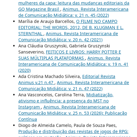
mulheres da capa: leitura das mudanças editoriais da
GQ Magazine Brasil
,
Animus. Revista Interamericana
de Comunicação Midiática: v. 21 n. 45 (2022)
Marília de Araujo Barcellos,
O FILME NO CAMPO
EDITORIAL: THE WORDS, 2012, DE B. KLUGMAN E L.
STERNTHAL
,
Animus. Revista Interamericana de
Comunicação Midiática: v. 20 n. 42 (2021)
Ana Cláudia Gruszynski, Gabriela Gruszynski
Sanseverino,
FEITIÇOS E LIVROS: HARRY POTTER E
SUAS MÚLTIPLAS PLATAFORMAS
,
Animus. Revista
Interamericana de Comunicação Midiática: v. 19 n. 41
(2020)
Ada Cristina Machado Silveira,
Editorial Revista
Animus v.21 n.47
,
Animus. Revista Interamericana de
Comunicação Midiática: v. 21 n. 47 (2022)
Ana Vasconcelos, Carolina Terra,
Midiatização,
ativismo e influência: a presença do MST no
Instagram
,
Animus. Revista Interamericana de
Comunicação Midiática: v. 25 n. 53 (2026): Publicação
Contínua
Diogo de Almeida Camelo, Paula de Souza Paes,
Produção e distribuição das revistas de jogos de RPG: