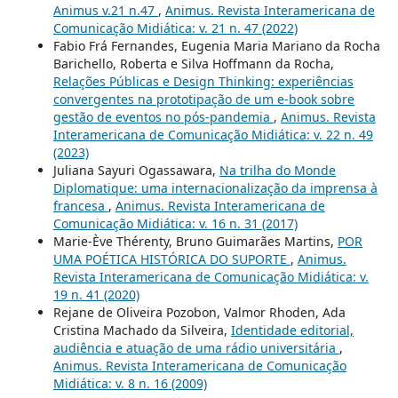
Animus v.21 n.47
,
Animus. Revista Interamericana de
Comunicação Midiática: v. 21 n. 47 (2022)
Fabio Frá Fernandes, Eugenia Maria Mariano da Rocha
Barichello, Roberta e Silva Hoffmann da Rocha,
Relações Públicas e Design Thinking: experiências
convergentes na prototipação de um e-book sobre
gestão de eventos no pós-pandemia
,
Animus. Revista
Interamericana de Comunicação Midiática: v. 22 n. 49
(2023)
Juliana Sayuri Ogassawara,
Na trilha do Monde
Diplomatique: uma internacionalização da imprensa à
francesa
,
Animus. Revista Interamericana de
Comunicação Midiática: v. 16 n. 31 (2017)
Marie-Ève Thérenty, Bruno Guimarães Martins,
POR
UMA POÉTICA HISTÓRICA DO SUPORTE
,
Animus.
Revista Interamericana de Comunicação Midiática: v.
19 n. 41 (2020)
Rejane de Oliveira Pozobon, Valmor Rhoden, Ada
Cristina Machado da Silveira,
Identidade editorial,
audiência e atuação de uma rádio universitária
,
Animus. Revista Interamericana de Comunicação
Midiática: v. 8 n. 16 (2009)