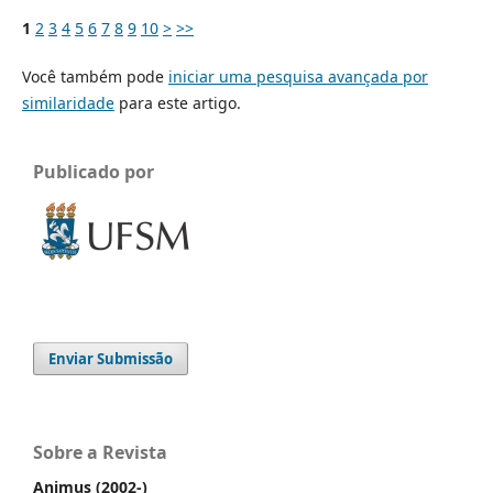
1
2
3
4
5
6
7
8
9
10
>
>>
Você também pode
iniciar uma pesquisa avançada por
similaridade
para este artigo.
Publicado por
Enviar Submissão
Sobre a Revista
Animus (2002-)