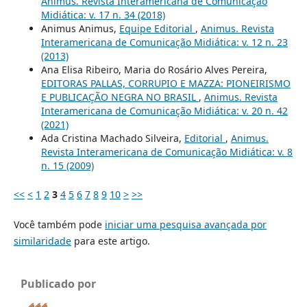
Animus. Revista Interamericana de Comunicação
Midiática: v. 17 n. 34 (2018)
Animus Animus,
Equipe Editorial
,
Animus. Revista
Interamericana de Comunicação Midiática: v. 12 n. 23
(2013)
Ana Elisa Ribeiro, Maria do Rosário Alves Pereira,
EDITORAS PALLAS, CORRUPIO E MAZZA: PIONEIRISMO
E PUBLICAÇÃO NEGRA NO BRASIL
,
Animus. Revista
Interamericana de Comunicação Midiática: v. 20 n. 42
(2021)
Ada Cristina Machado Silveira,
Editorial
,
Animus.
Revista Interamericana de Comunicação Midiática: v. 8
n. 15 (2009)
<<
<
1
2
3
4
5
6
7
8
9
10
>
>>
Você também pode
iniciar uma pesquisa avançada por
similaridade
para este artigo.
Publicado por