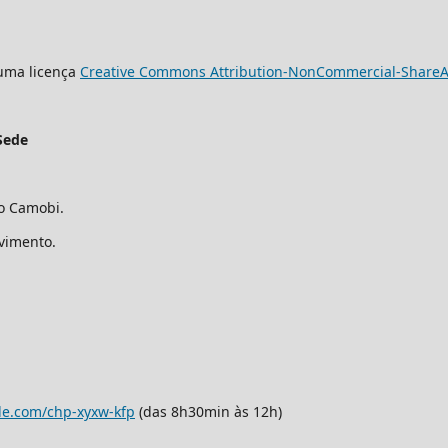
 uma licença
Creative Commons Attribution-NonCommercial-ShareAli
Sede
ro Camobi.
avimento.
le.com/chp-xyxw-kfp
(das 8h30min às 12h)