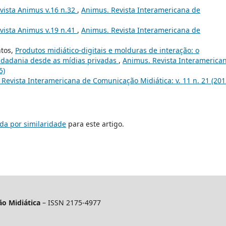
evista Animus v.16 n.32
,
Animus. Revista Interamericana de
evista Animus v.19 n.41
,
Animus. Revista Interamericana de
ntos,
Produtos midiático-digitais e molduras de interação: o
idadania desde as mídias privadas
,
Animus. Revista Interamerica
5)
Revista Interamericana de Comunicação Midiática: v. 11 n. 21 (201
da por similaridade
para este artigo.
o Midiática
– ISSN 2175-4977