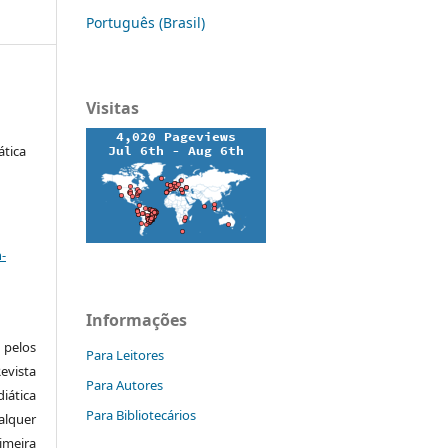
Português (Brasil)
Visitas
ática
a
-
Informações
pelos
Para Leitores
vista
Para Autores
iática
Para Bibliotecários
alquer
meira