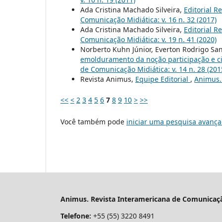
Ada Cristina Machado Silveira,
Editorial R
Comunicação Midiática: v. 16 n. 32 (2017)
Ada Cristina Machado Silveira,
Editorial R
Comunicação Midiática: v. 19 n. 41 (2020)
Norberto Kuhn Júnior, Everton Rodrigo Sa
emolduramento da noção participação e c
de Comunicação Midiática: v. 14 n. 28 (201
Revista Animus,
Equipe Editorial
,
Animus. 
<<
<
2
3
4
5
6
7
8
9
10
>
>>
Você também pode
iniciar uma pesquisa avança
Animus. Revista Interamericana de Comunicaçã
Telefone:
+55 (55) 3220 8491