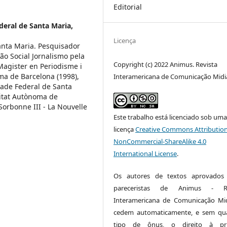
Editorial
deral de Santa Maria,
Licença
anta Maria. Pesquisador
o Social Jornalismo pela
Copyright (c) 2022 Animus. Revista
Magister en Periodisme i
ma de Barcelona (1998),
Interamericana de Comunicação Midi
ade Federal de Santa
sitat Autònoma de
Sorbonne III - La Nouvelle
Este trabalho está licenciado sob um
licença
Creative Commons Attribution
NonCommercial-ShareAlike 4.0
International License
.
Os autores de textos aprovados 
pareceristas de Animus - Re
Interamericana de Comunicação Mid
cedem automaticamente, e sem qu
tipo de ônus, o direito à pri