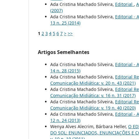
Ada Cristina Machado Silveira,
Editorial
,
A
(2007)
Ada Cristina Machado Silveira,
Editorial -
13 n. 25 (2014)
1
2
3
4
5
6
7
>
>>
Artigos Semelhantes
Ada Cristina Machado Silveira,
Editorial -
14 n. 28 (2015)
Ada Cristina Machado Silveira,
Editorial R
Comunicação Midiática: v. 20 n. 43 (2021)
Ada Cristina Machado Silveira,
Editorial R
Comunicação Midiática: v. 16 n. 31 (2017)
Ada Cristina Machado Silveira,
Editorial R
Comunicação Midiática: v. 19 n. 40 (2020)
Ada Cristina Machado Silveira,
Editorial -
12 n. 24 (2013)
Wenya Alves Alecrim, Bárbara Heller,
O ED
DO SOL: ENUNCIADOS, ENUNCIAÇÕES E 
v. 10 n. 19 (2011)