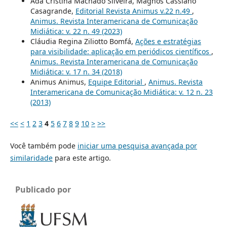
Ada Cristina Machado Silveira, Magnos Cassiano
Casagrande,
Editorial Revista Animus v.22 n.49
,
Animus. Revista Interamericana de Comunicação
Midiática: v. 22 n. 49 (2023)
Cláudia Regina Ziliotto Bomfá,
Ações e estratégias
para visibilidade: aplicação em periódicos científicos
,
Animus. Revista Interamericana de Comunicação
Midiática: v. 17 n. 34 (2018)
Animus Animus,
Equipe Editorial
,
Animus. Revista
Interamericana de Comunicação Midiática: v. 12 n. 23
(2013)
<<
<
1
2
3
4
5
6
7
8
9
10
>
>>
Você também pode
iniciar uma pesquisa avançada por
similaridade
para este artigo.
Publicado por