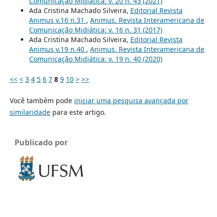
Comunicação Midiática: v. 20 n. 43 (2021)
Ada Cristina Machado Silveira,
Editorial Revista
Animus v.16 n.31
,
Animus. Revista Interamericana de
Comunicação Midiática: v. 16 n. 31 (2017)
Ada Cristina Machado Silveira,
Editorial Revista
Animus v.19 n.40
,
Animus. Revista Interamericana de
Comunicação Midiática: v. 19 n. 40 (2020)
<<
<
3
4
5
6
7
8
9
10
>
>>
Você também pode
iniciar uma pesquisa avançada por
similaridade
para este artigo.
Publicado por