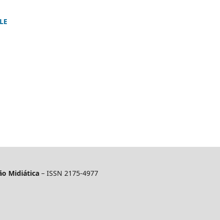
LE
o Midiática
– ISSN 2175-4977