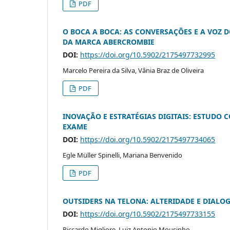
PDF
O BOCA A BOCA: AS CONVERSAÇÕES E A VOZ D
DA MARCA ABERCROMBIE
DOI:
https://doi.org/10.5902/2175497732995
Marcelo Pereira da Silva, Vânia Braz de Oliveira
PDF
INOVAÇÃO E ESTRATÉGIAS DIGITAIS: ESTUDO
EXAME
DOI:
https://doi.org/10.5902/2175497734065
Egle Müller Spinelli, Mariana Benvenido
PDF
OUTSIDERS NA TELONA: ALTERIDADE E DIALO
DOI:
https://doi.org/10.5902/2175497733155
Riccardo Migliore, Luiz Antonio Mousinho