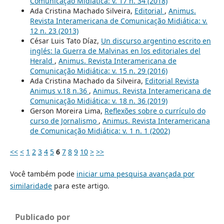
Comunicação Midiática: v. 17 n. 34 (2018)
Ada Cristina Machado Silveira,
Editorial
,
Animus.
Revista Interamericana de Comunicação Midiática: v.
12 n. 23 (2013)
César Luis Tato Díaz,
Un discurso argentino escrito en
inglés: la Guerra de Malvinas en los editoriales del
Herald
,
Animus. Revista Interamericana de
Comunicação Midiática: v. 15 n. 29 (2016)
Ada Cristina Machado da Silveira,
Editorial Revista
Animus v.18 n.36
,
Animus. Revista Interamericana de
Comunicação Midiática: v. 18 n. 36 (2019)
Gerson Moreira Lima,
Reflexões sobre o currículo do
curso de Jornalismo
,
Animus. Revista Interamericana
de Comunicação Midiática: v. 1 n. 1 (2002)
<<
<
1
2
3
4
5
6
7
8
9
10
>
>>
Você também pode
iniciar uma pesquisa avançada por
similaridade
para este artigo.
Publicado por