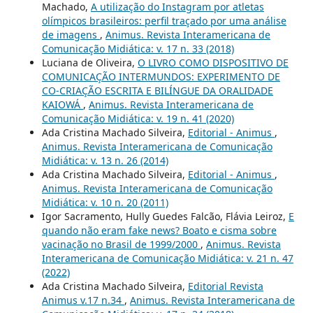
Machado,
A utilização do Instagram por atletas
olímpicos brasileiros: perfil traçado por uma análise
de imagens
,
Animus. Revista Interamericana de
Comunicação Midiática: v. 17 n. 33 (2018)
Luciana de Oliveira,
O LIVRO COMO DISPOSITIVO DE
COMUNICAÇÃO INTERMUNDOS: EXPERIMENTO DE
CO-CRIAÇÃO ESCRITA E BILÍNGUE DA ORALIDADE
KAIOWÁ
,
Animus. Revista Interamericana de
Comunicação Midiática: v. 19 n. 41 (2020)
Ada Cristina Machado Silveira,
Editorial - Animus
,
Animus. Revista Interamericana de Comunicação
Midiática: v. 13 n. 26 (2014)
Ada Cristina Machado Silveira,
Editorial - Animus
,
Animus. Revista Interamericana de Comunicação
Midiática: v. 10 n. 20 (2011)
Igor Sacramento, Hully Guedes Falcão, Flávia Leiroz,
E
quando não eram fake news? Boato e cisma sobre
vacinação no Brasil de 1999/2000
,
Animus. Revista
Interamericana de Comunicação Midiática: v. 21 n. 47
(2022)
Ada Cristina Machado Silveira,
Editorial Revista
Animus v.17 n.34
,
Animus. Revista Interamericana de