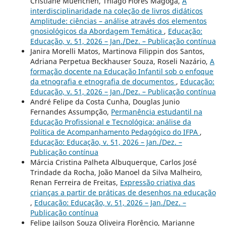
Cristiane Muenchen, Thiago Flores Magoga,
A
interdisciplinaridade na coleção de livros didáticos
Amplitude: ciências – análise através dos elementos
gnosiológicos da Abordagem Temática
,
Educação:
Educação, v. 51, 2026 – Jan./Dez. – Publicação contínua
Janira Morelli Matos, Martinova Filippin dos Santos,
Adriana Perpetua Beckhauser Souza, Roseli Nazário,
A
formação docente na Educação Infantil sob o enfoque
da etnografia e etnografia de documentos
,
Educação:
Educação, v. 51, 2026 – Jan./Dez. – Publicação contínua
André Felipe da Costa Cunha, Douglas Junio
Fernandes Assumpção,
Permanência estudantil na
Educação Profissional e Tecnológica: análise da
Política de Acompanhamento Pedagógico do IFPA
,
Educação: Educação, v. 51, 2026 – Jan./Dez. –
Publicação contínua
Márcia Cristina Palheta Albuquerque, Carlos José
Trindade da Rocha, João Manoel da Silva Malheiro,
Renan Ferreira de Freitas,
Expressão criativa das
crianças a partir de práticas de desenhos na educação
,
Educação: Educação, v. 51, 2026 – Jan./Dez. –
Publicação contínua
Felipe Jailson Souza Oliveira Florêncio, Marianne