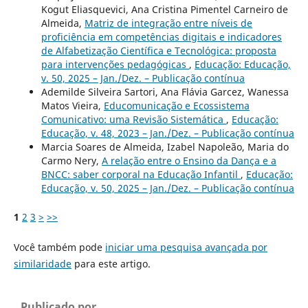
Kogut Eliasquevici, Ana Cristina Pimentel Carneiro de
Almeida,
Matriz de integração entre níveis de
proficiência em competências digitais e indicadores
de Alfabetização Científica e Tecnológica: proposta
para intervenções pedagógicas
,
Educação: Educação,
v. 50, 2025 – Jan./Dez. – Publicação contínua
Ademilde Silveira Sartori, Ana Flávia Garcez, Wanessa
Matos Vieira,
Educomunicação e Ecossistema
Comunicativo: uma Revisão Sistemática
,
Educação:
Educação, v. 48, 2023 – Jan./Dez. – Publicação contínua
Marcia Soares de Almeida, Izabel Napoleão, Maria do
Carmo Nery,
A relação entre o Ensino da Dança e a
BNCC: saber corporal na Educação Infantil
,
Educação:
Educação, v. 50, 2025 – Jan./Dez. – Publicação contínua
1
2
3
>
>>
Você também pode
iniciar uma pesquisa avançada por
similaridade
para este artigo.
Publicado por