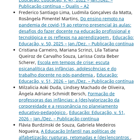
Publicação contínua – Qualis – A2
Frederico Santiago Lima, Ludmila Gonçalves da Matta,
Rosângela Pimentel Martins,
Do ensino remoto na
pandemia de covid-19 ao retorno presencial às aulas:
desafios do fazer docente na educação profissional e
tecnológica e os reflexos na aprendizagem
,
Educação:
Educação, v. 50, 2025 – Jan./Dez. – Publicação contínua
Cristiana Carneiro, Mariana Scrinzi, Lila Tatiana
Queiroz de Carvalho Souza, Larissa Costa Beber
Scherer,
Escola em tempos de crise: escuta
psicanalítica das infâncias, adolescências e do
trabalho docente no pós-pandemia
,
Educação:
Educação, v. 51, 2026 – Jan./Dez. – Publicação contínua
Milzalicia Aoki Duda, Lindsey Machado de Oliveira,
Ângela Adriane Schmidt Bersch,
Formação de
professoras das infâncias: a (des)valorização da
corporeidade e a ressonância no planejamento
educativo-pedagógico
,
Educação: Educação, v. 51,
2026 – Jan./Dez. – Publicação contínua
Flávia Burdzinski de Souza, Gabriela Medeiros
Nogueira,
A Educação Infantil nas políticas de
alfabetização: rupturas, retomadas e (des)encontros
,