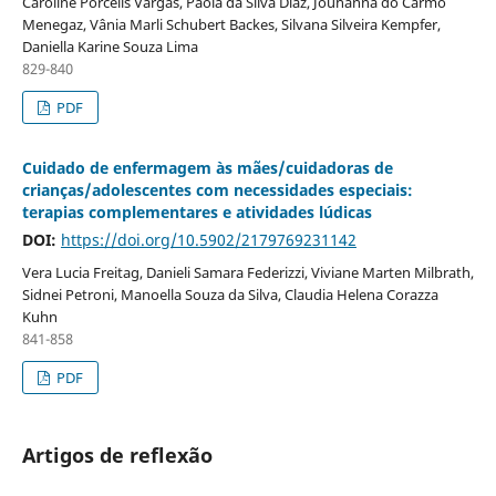
Caroline Porcelis Vargas, Paola da Silva Diaz, Jouhanna do Carmo
Menegaz, Vânia Marli Schubert Backes, Silvana Silveira Kempfer,
Daniella Karine Souza Lima
829-840
PDF
Cuidado de enfermagem às mães/cuidadoras de
crianças/adolescentes com necessidades especiais:
terapias complementares e atividades lúdicas
DOI:
https://doi.org/10.5902/2179769231142
Vera Lucia Freitag, Danieli Samara Federizzi, Viviane Marten Milbrath,
Sidnei Petroni, Manoella Souza da Silva, Claudia Helena Corazza
Kuhn
841-858
PDF
Artigos de reflexão