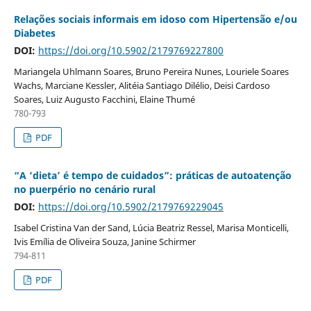
Relações sociais informais em idoso com Hipertensão e/ou
Diabetes
DOI:
https://doi.org/10.5902/2179769227800
Mariangela Uhlmann Soares, Bruno Pereira Nunes, Louriele Soares
Wachs, Marciane Kessler, Alitéia Santiago Dilélio, Deisi Cardoso
Soares, Luiz Augusto Facchini, Elaine Thumé
780-793
PDF
“A ‘dieta’ é tempo de cuidados”: práticas de autoatenção
no puerpério no cenário rural
DOI:
https://doi.org/10.5902/2179769229045
Isabel Cristina Van der Sand, Lúcia Beatriz Ressel, Marisa Monticelli,
Ivis Emília de Oliveira Souza, Janine Schirmer
794-811
PDF