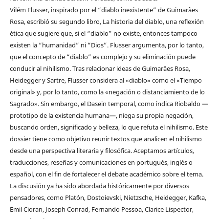
Vilém Flusser, inspirado por el “diablo inexistente” de Guimarães
Rosa, escribió su segundo libro, La historia del diablo, una reflexión
ética que sugiere que, si el “diablo” no existe, entonces tampoco
existen la “humanidad” ni “Dios”. Flusser argumenta, por lo tanto,
que el concepto de “diablo” es complejo y su eliminación puede
conducir al nihilismo. Tras relacionar ideas de Guimarães Rosa,
Heidegger y Sartre, Flusser considera al «diablo» como el «Tiempo
original» y, por lo tanto, como la «negación o distanciamiento de lo
Sagrado». Sin embargo, el Dasein temporal, como indica Riobaldo —
prototipo de la existencia humana—, niega su propia negación,
buscando orden, significado y belleza, lo que refuta el nihilismo. Este
dossier tiene como objetivo reunir textos que analicen el nihilismo
desde una perspectiva literaria y filosófica. Aceptamos artículos,
traducciones, reseñas y comunicaciones en portugués, inglés o
español, con el fin de fortalecer el debate académico sobre el tema.
La discusión ya ha sido abordada históricamente por diversos
pensadores, como Platón, Dostoievski, Nietzsche, Heidegger, Kafka,
Emil Cioran, Joseph Conrad, Fernando Pessoa, Clarice Lispector,