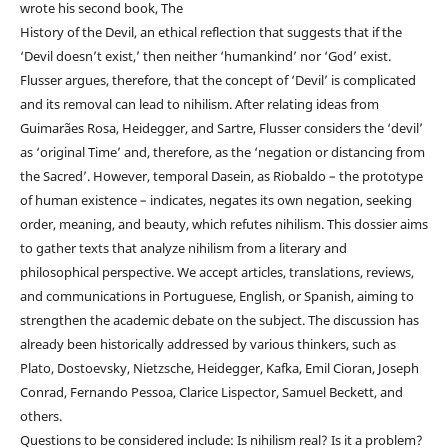
wrote his second book, The
History of the Devil, an ethical reflection that suggests that if the
‘Devil doesn’t exist,’ then neither ‘humankind’ nor ‘God’ exist.
Flusser argues, therefore, that the concept of ‘Devil’ is complicated
and its removal can lead to nihilism. After relating ideas from
Guimarães Rosa, Heidegger, and Sartre, Flusser considers the ‘devil’
as ‘original Time’ and, therefore, as the ‘negation or distancing from
the Sacred’. However, temporal Dasein, as Riobaldo – the prototype
of human existence – indicates, negates its own negation, seeking
order, meaning, and beauty, which refutes nihilism. This dossier aims
to gather texts that analyze nihilism from a literary and
philosophical perspective. We accept articles, translations, reviews,
and communications in Portuguese, English, or Spanish, aiming to
strengthen the academic debate on the subject. The discussion has
already been historically addressed by various thinkers, such as
Plato, Dostoevsky, Nietzsche, Heidegger, Kafka, Emil Cioran, Joseph
Conrad, Fernando Pessoa, Clarice Lispector, Samuel Beckett, and
others.
Questions to be considered include: Is nihilism real? Is it a problem?