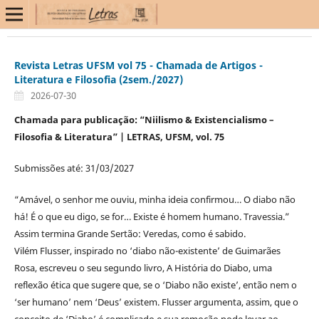
Revista Letras UFSM vol 75 - Chamada de Artigos -
Literatura e Filosofia (2sem./2027)
2026-07-30
Chamada para publicação: “Niilismo & Existencialismo –
Filosofia & Literatura” | LETRAS, UFSM, vol. 75
Submissões até: 31/03/2027
“Amável, o senhor me ouviu, minha ideia confirmou… O diabo não
há! É o que eu digo, se for… Existe é homem humano. Travessia.”
Assim termina Grande Sertão: Veredas, como é sabido.
Vilém Flusser, inspirado no ‘diabo não-existente’ de Guimarães
Rosa, escreveu o seu segundo livro, A História do Diabo, uma
reflexão ética que sugere que, se o ‘Diabo não existe’, então nem o
‘ser humano’ nem ‘Deus’ existem. Flusser argumenta, assim, que o
conceito de ‘Diabo’ é complicado e sua remoção pode levar ao