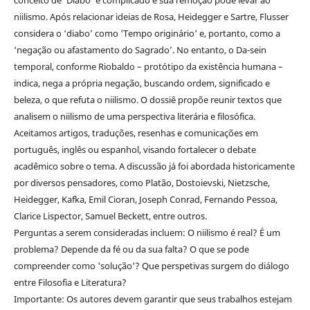
niilismo. Após relacionar ideias de Rosa, Heidegger e Sartre, Flusser
considera o ‘diabo’ como 'Tempo originário' e, portanto, como a
‘negação ou afastamento do Sagrado’. No entanto, o Da-sein
temporal, conforme Riobaldo – protótipo da existência humana –
indica, nega a própria negação, buscando ordem, significado e
beleza, o que refuta o niilismo. O dossiê propõe reunir textos que
analisem o niilismo de uma perspectiva literária e filosófica.
Aceitamos artigos, traduções, resenhas e comunicações em
português, inglês ou espanhol, visando fortalecer o debate
acadêmico sobre o tema. A discussão já foi abordada historicamente
por diversos pensadores, como Platão, Dostoievski, Nietzsche,
Heidegger, Kafka, Emil Cioran, Joseph Conrad, Fernando Pessoa,
Clarice Lispector, Samuel Beckett, entre outros.
Perguntas a serem consideradas incluem: O niilismo é real? É um
problema? Depende da fé ou da sua falta? O que se pode
compreender como 'solução'? Que perspetivas surgem do diálogo
entre Filosofia e Literatura?
Importante: Os autores devem garantir que seus trabalhos estejam