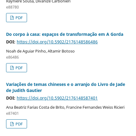
Rayniere Sousa, Divanize Carbonieri
e88780
PDF
Do corpo à casa: espaços de transformação em A Gorda
DOI:
https://doi.org/10.5902/2176148586486
Noah de Aguiar Pinho, Altamir Botoso
e86486
PDF
Variações de temas chineses e o arranjo do Livro de Jade
de Judith Gautier
DOI:
https://doi.org/10.5902/2176148587401
Ana Beatriz Farias Costa de Brito, Francine Fernandes Weiss Ricieri
e87401
PDF