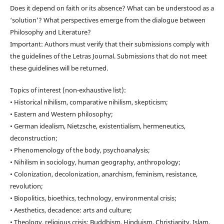
Does it depend on faith or its absence? What can be understood as a
‘solution’? What perspectives emerge from the dialogue between
Philosophy and Literature?
Important: Authors must verify that their submissions comply with
the guidelines of the Letras Journal. Submissions that do not meet
these guidelines will be returned.
Topics of interest (non-exhaustive list):
• Historical nihilism, comparative nihilism, skepticism;
• Eastern and Western philosophy;
• German idealism, Nietzsche, existentialism, hermeneutics,
deconstruction;
• Phenomenology of the body, psychoanalysis;
• Nihilism in sociology, human geography, anthropology;
• Colonization, decolonization, anarchism, feminism, resistance,
revolution;
• Biopolitics, bioethics, technology, environmental crisis;
• Aesthetics, decadence: arts and culture;
• Theology, religious crisis: Buddhism, Hinduism, Christianity, Islam,