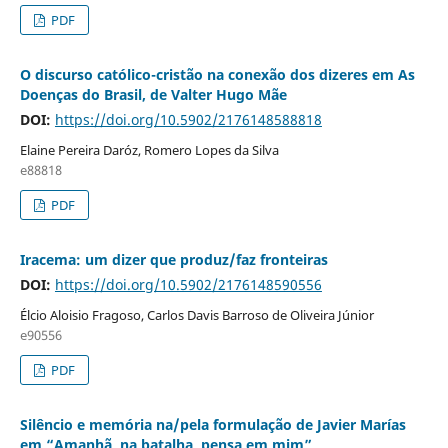
PDF
O discurso católico-cristão na conexão dos dizeres em As
Doenças do Brasil, de Valter Hugo Mãe
DOI:
https://doi.org/10.5902/2176148588818
Elaine Pereira Daróz, Romero Lopes da Silva
e88818
PDF
Iracema: um dizer que produz/faz fronteiras
DOI:
https://doi.org/10.5902/2176148590556
Élcio Aloisio Fragoso, Carlos Davis Barroso de Oliveira Júnior
e90556
PDF
Silêncio e memória na/pela formulação de Javier Marías
em “Amanhã, na batalha, pensa em mim”