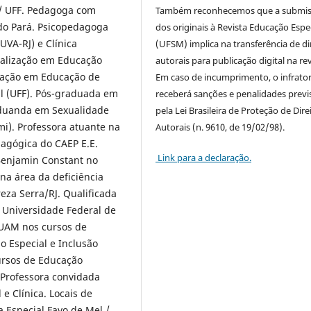
 / UFF. Pedagoga com
Também reconhecemos que a submi
 do Pará. Psicopedagoga
dos originais à Revista Educação Espe
UVA-RJ) e Clínica
(UFSM) implica na transferência de di
ialização em Educação
autorais para publicação digital na rev
lização em Educação de
Em caso de incumprimento, o infrato
al (UFF). Pós-graduada em
receberá sanções e penalidades previ
duanda em Sexualidade
pela Lei Brasileira de Proteção de Dire
i). Professora atuante na
Autorais (n. 9610, de 19/02/98).
dagógica do CAEP E.E.
Link para a declaração.
 Benjamin Constant no
na área da deficiência
reza Serra/RJ. Qualificada
 Universidade Federal de
SUAM nos cursos de
o Especial e Inclusão
ursos de Educação
 Professora convidada
e Clínica. Locais de
 Especial Favo de Mel /