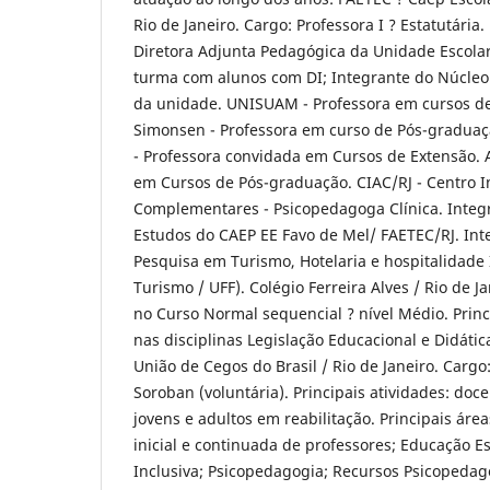
Rio de Janeiro. Cargo: Professora I ? Estatutária.
Diretora Adjunta Pedagógica da Unidade Escolar
turma com alunos com DI; Integrante do Núcleo
da unidade. UNISUAM - Professora em cursos d
Simonsen - Professora em curso de Pós-graduaç
- Professora convidada em Cursos de Extensão.
em Cursos de Pós-graduação. CIAC/RJ - Centro I
Complementares - Psicopedagoga Clínica. Integ
Estudos do CAEP EE Favo de Mel/ FAETEC/RJ. In
Pesquisa em Turismo, Hotelaria e hospitalidade 
Turismo / UFF). Colégio Ferreira Alves / Rio de J
no Curso Normal sequencial ? nível Médio. Princ
nas disciplinas Legislação Educacional e Didátic
União de Cegos do Brasil / Rio de Janeiro. Cargo:
Soroban (voluntária). Principais atividades: do
jovens e adultos em reabilitação. Principais áre
inicial e continuada de professores; Educação E
Inclusiva; Psicopedagogia; Recursos Psicopedag