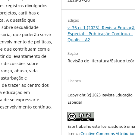
2023-07-26
tes registros divulgados
rojetos, cartilhas e
a. A questão que
Edição
s sobre sexualidade
v. 36 n. 1 (2023): Revista Educaçã
Especial – Publicação Contínua –
soria, que poderão servir
Qualis – A2
envolvimento de políticas,
os que contribuam com a
Seção
tir do levantamento de
Revisão de literatura/Estudo teór
car discussões sobre
urança, abuso, vida
masturbação e
Licença
 de trazer ao centro dos
 a educação em
Copyright (c) 2023 Revista Educação
ia de se expressar e
Especial
desenvolvimento contínuo,
Este trabalho está licenciado sob um
licença
Creative Commons Attribution