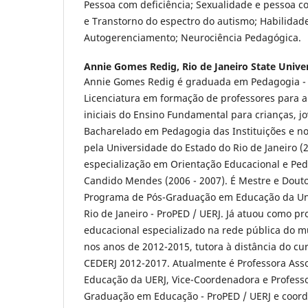
Pessoa com deficiência; Sexualidade e pessoa co
e Transtorno do espectro do autismo; Habilidade
Autogerenciamento; Neurociência Pedagógica.
Annie Gomes Redig,
Rio de Janeiro State Unive
Annie Gomes Redig é graduada em Pedagogia - 
Licenciatura em formação de professores para a
iniciais do Ensino Fundamental para crianças, jo
Bacharelado em Pedagogia das Instituições e n
pela Universidade do Estado do Rio de Janeiro (2
especialização em Orientação Educacional e Pe
Candido Mendes (2006 - 2007). É Mestre e Dout
Programa de Pós-Graduação em Educação da Un
Rio de Janeiro - ProPED / UERJ. Já atuou como p
educacional especializado na rede pública do mu
nos anos de 2012-2015, tutora à distância do c
CEDERJ 2012-2017. Atualmente é Professora Ass
Educação da UERJ, Vice-Coordenadora e Profess
Graduação em Educação - ProPED / UERJ e coord