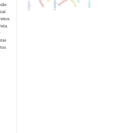
química
ssão
cial
reitos
ista.
r
stas
itos