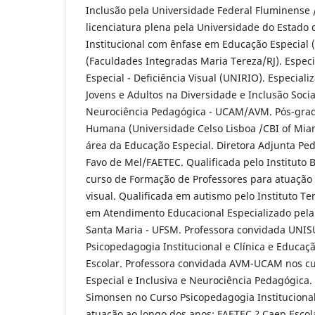
Inclusão pela Universidade Federal Fluminense
licenciatura plena pela Universidade do Estado
Institucional com ênfase em Educação Especial (
(Faculdades Integradas Maria Tereza/RJ). Espec
Especial - Deficiência Visual (UNIRIO). Especia
Jovens e Adultos na Diversidade e Inclusão Soci
Neurociência Pedagógica - UCAM/AVM. Pós-gra
Humana (Universidade Celso Lisboa /CBI of Miam
área da Educação Especial. Diretora Adjunta Pe
Favo de Mel/FAETEC. Qualificada pelo Instituto
curso de Formação de Professores para atuação 
visual. Qualificada em autismo pelo Instituto Te
em Atendimento Educacional Especializado pela
Santa Maria - UFSM. Professora convidada UNI
Psicopedagogia Institucional e Clínica e Educaçã
Escolar. Professora convidada AVM-UCAM nos c
Especial e Inclusiva e Neurociência Pedagógica.
Simonsen no Curso Psicopedagogia Institucional 
atuação ao longo dos anos: FAETEC ? Caep Escola