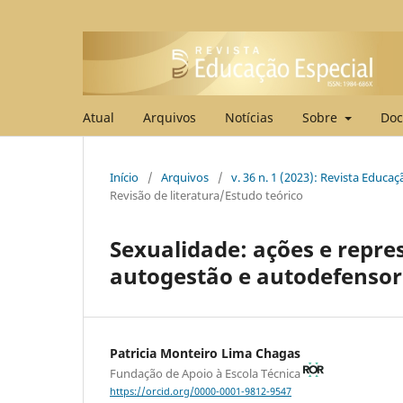
Atual
Arquivos
Notícias
Sobre
Doc
Início
/
Arquivos
/
v. 36 n. 1 (2023): Revista Educa
Revisão de literatura/Estudo teórico
Sexualidade: ações e repre
autogestão e autodefensor
Patricia Monteiro Lima Chagas
Fundação de Apoio à Escola Técnica
https://orcid.org/0000-0001-9812-9547