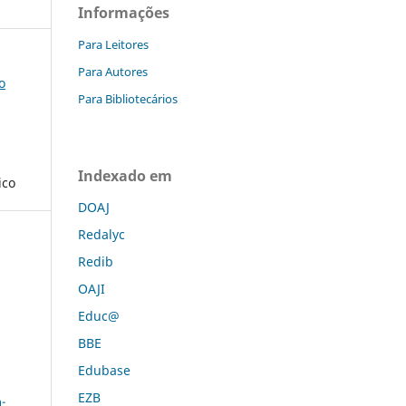
Informações
Para Leitores
Para Autores
o
Para Bibliotecários
Indexado em
ico
DOAJ
Redalyc
Redib
OAJI
Educ@
BBE
Edubase
a
EZB
-