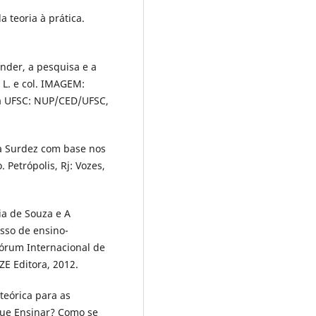
teoria à prática.
ender, a pesquisa e a
L. e col. IMAGEM:
 da UFSC: NUP/CED/UFSC,
a Surdez com base nos
 Petrópolis, Rj: Vozes,
ia de Souza e A
sso de ensino-
Fórum Internacional de
E Editora, 2012.
teórica para as
que Ensinar? Como se