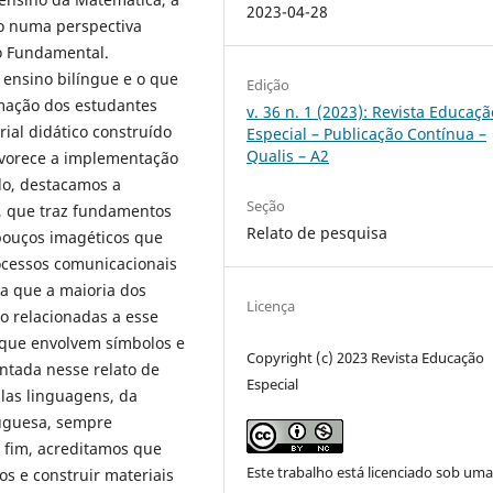
2023-04-28
do numa perspectiva
o Fundamental.
ensino bilíngue e o que
Edição
rmação dos estudantes
v. 36 n. 1 (2023): Revista Educaçã
ial didático construído
Especial – Publicação Contínua –
Qualis – A2
favorece a implementação
do, destacamos a
Seção
o, que traz fundamentos
Relato de pesquisa
bouços imagéticos que
ocessos comunicacionais
na que a maioria dos
Licença
o relacionadas a esse
 que envolvem símbolos e
Copyright (c) 2023 Revista Educação
ntada nesse relato de
Especial
plas linguagens, da
tuguesa, sempre
r fim, acreditamos que
Este trabalho está licenciado sob um
os e construir materiais