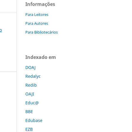
Informações
Para Leitores
Para Autores
o
Para Bibliotecários
Indexado em
DOAJ
Redalyc
Redib
OAJI
Educ@
BBE
Edubase
a
EZB