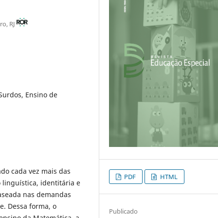
ro, RJ
 Surdos, Ensino de
ado cada vez mais das
PDF
HTML
inguística, identitária e
é baseada nas demandas
e. Dessa forma, o
Publicado
ensino da Matemática, a