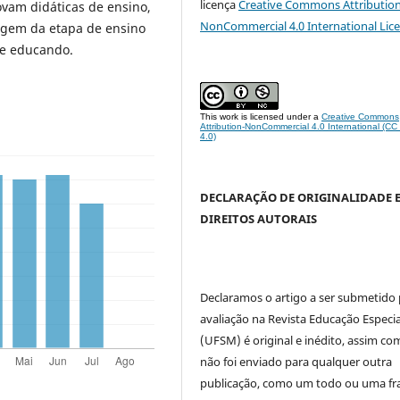
licença
Creative Commons Attribution
vam didáticas de ensino,
NonCommercial 4.0 International Lic
agem da etapa de ensino
se educando.
This work is licensed under a
Creative Commons
Attribution-NonCommercial 4.0 International (C
4.0)
DECLARAÇÃO DE ORIGINALIDADE 
DIREITOS AUTORAIS
Declaramos o artigo a ser submetido
avaliação na Revista Educação Especia
(UFSM) é original e inédito, assim co
não foi enviado para qualquer outra
publicação, como um todo ou uma fr