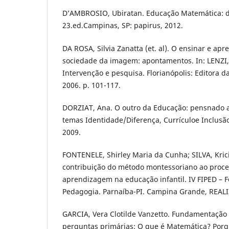
D’AMBROSIO, Ubiratan. Educação Matemática: da 
23.ed.Campinas, SP: papirus, 2012.
DA ROSA, Silvia Zanatta (et. al). O ensinar e apr
sociedade da imagem: apontamentos. In: LENZI, 
Intervenção e pesquisa. Florianópolis: Editora
2006. p. 101-117.
DORZIAT, Ana. O outro da Educação: pensnado 
temas Identidade/Diferença, Currículoe Inclusão.
2009.
FONTENELE, Shirley Maria da Cunha; SILVA, Kric
contribuição do método montessoriano ao proce
aprendizagem na educação infantil. IV FIPED – 
Pedagogia. Parnaíba-PI. Campina Grande, REALIZ
GARCIA, Vera Clotilde Vanzetto. Fundamentação 
perguntas primárias: O que é Matemática? Por