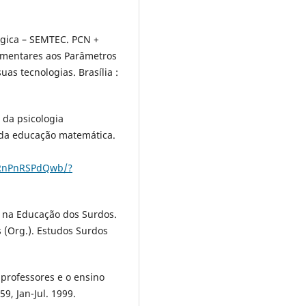
ógica – SEMTEC. PCN +
ementares aos Parâmetros
uas tecnologias. Brasília :
 da psicologia
 da educação matemática.
jMRnPnRSPdQwb/?
l na Educação dos Surdos.
 (Org.). Estudos Surdos
professores e o ensino
59, Jan-Jul. 1999.