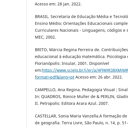
Acesso em: 28 jan. 2022.
BRASIL. Secretaria de Educação Média e Tecnol
Ensino Médio: Orientações Educacionais compl
Curriculares Nacionais - Linguagens, códigos e s
MEC, 2002.
BRITO, Márcia Regina Ferreira de. Contribuições
educacional à educação matemática. Psicologia
Florianópolis: Insular, 2001. Disponível
em:
https://www.scielo.br/j/er/a/4FJWJR38XM
format=pdf&lang=pt
Acesso em: 26 abr. 2022.
CAMPELLO, Ana Regina. Pedagogia Visual ; Sina
In: QUADROS, Ronice Muller de & PERLIN, Gladis
II. Petropolis: Editora Arara Azul. 2007.
CASTELLAR, Sonia Maria Vanzella.A formação de 
de geografia. Terra Livre, São Paulo, n. 14, p. 51-