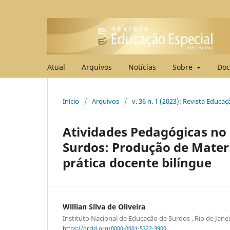
Atual
Arquivos
Notícias
Sobre
Doc
Início
/
Arquivos
/
v. 36 n. 1 (2023): Revista Educa
Atividades Pedagógicas no
Surdos: Produção de Mater
prática docente bilíngue
Willian Silva de Oliveira
Instituto Nacional de Educação de Surdos , Rio de Janei
https://orcid.org/0000-0001-5322-3900