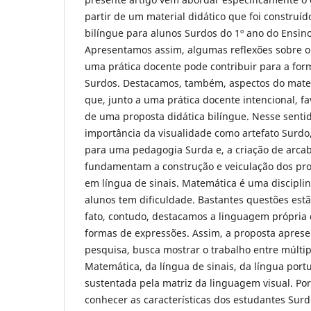
partir de um material didático que foi construí
bilíngue para alunos Surdos do 1º ano do Ensin
Apresentamos assim, algumas reflexões sobre o 
uma prática docente pode contribuir para a fo
Surdos. Destacamos, também, aspectos do mater
que, junto a uma prática docente intencional, 
de uma proposta didática bilíngue. Nesse senti
importância da visualidade como artefato Surd
para uma pedagogia Surda e, a criação de arca
fundamentam a construção e veiculação dos pr
em língua de sinais. Matemática é uma discipli
alunos tem dificuldade. Bastantes questões estã
fato, contudo, destacamos a linguagem própria
formas de expressões. Assim, a proposta aprese
pesquisa, busca mostrar o trabalho entre múlti
Matemática, da língua de sinais, da língua por
sustentada pela matriz da linguagem visual. Po
conhecer as características dos estudantes Surd