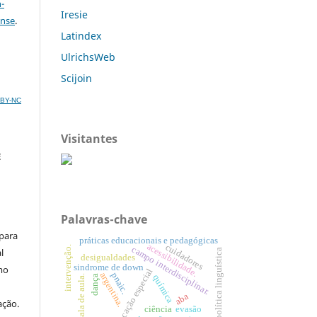
-
Iresie
ense
.
Latindex
UlrichsWeb
Scijoin
C BY-NC
Visitantes
E
Palavras-chave
 para
práticas educacionais e pedagógicas
acessibilidade.
cuidadores
intervenção.
campo interdisciplinar.
l
política linguística
desigualdades
sindrome de down
mo
2-educação especial
pnaic.
argentina.
química
sala de aula.
dança
aba
ação.
ciência
evasão