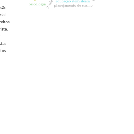
educação stem/steam
psicologia
planejamento de ensino
ssão
cial
reitos
ista.
r
stas
itos