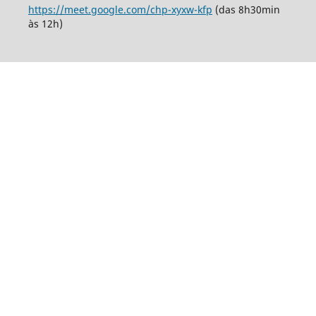
https://meet.google.com/chp-xyxw-kfp
(das 8h30min
às 12h)