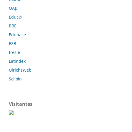
OAJI
Educ@
BBE
Edubase
EZB
Iresie
Latindex
UlrichsWeb
Scijoin
Visitantes