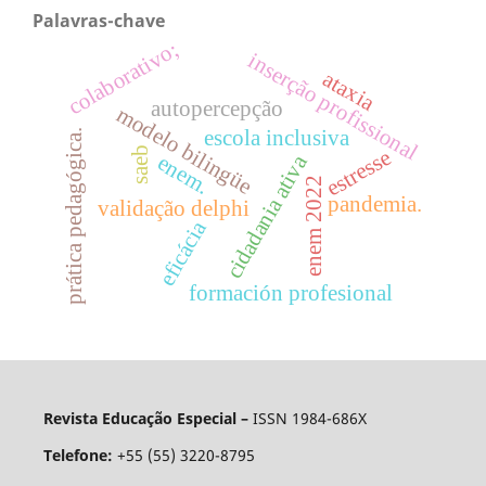
Palavras-chave
colaborativo;
inserção profissional
ataxia
autopercepção
modelo bilingüe
escola inclusiva
prática pedagógica.
saeb
estresse
enem.
cidadania ativa
enem 2022
pandemia.
validação delphi
eficácia
formación profesional
Revista Educação Especial –
ISSN 1984-686X
Telefone:
+55 (55) 3220-8795