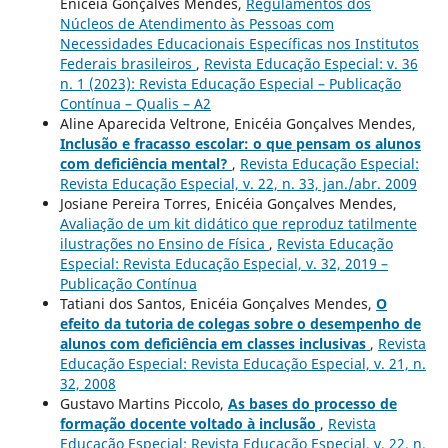
Enicéia Gonçalves Mendes,
Regulamentos dos
Núcleos de Atendimento às Pessoas com
Necessidades Educacionais Específicas nos Institutos
Federais brasileiros
,
Revista Educação Especial: v. 36
n. 1 (2023): Revista Educação Especial – Publicação
Contínua – Qualis – A2
Aline Aparecida Veltrone, Enicéia Gonçalves Mendes,
Inclusão e fracasso escolar: o que pensam os alunos
com deficiência mental?
,
Revista Educação Especial:
Revista Educação Especial, v. 22, n. 33, jan./abr. 2009
Josiane Pereira Torres, Enicéia Gonçalves Mendes,
Avaliação de um kit didático que reproduz tatilmente
ilustrações no Ensino de Física
,
Revista Educação
Especial: Revista Educação Especial, v. 32, 2019 –
Publicação Contínua
Tatiani dos Santos, Enicéia Gonçalves Mendes,
O
efeito da tutoria de colegas sobre o desempenho de
alunos com deficiência em classes inclusivas
,
Revista
Educação Especial: Revista Educação Especial, v. 21, n.
32, 2008
Gustavo Martins Piccolo,
As bases do processo de
formação docente voltado à inclusão
,
Revista
Educação Especial: Revista Educação Especial, v. 22, n.