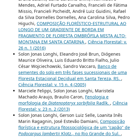
Mendes, Adriel Furtado Carvalho, Francieli de Fátima
Missio, Francieli Pscheidt, André Luiz Guidini, Rafael
da Silva Dornelles Dornelles, Ana Carolina Silva, Pedro
Higuchi,
COMPOSIÇÃO FLORÍSTICO-ESTRUTURAL AO
LONGO DE UM GRADIENTE DE BORDA EM
FRAGMENTO DE FLORESTA OMBRÓFILA MISTA ALTO-
MONTANA EM SANTA CATARINA
,
Ciência Florestal: v.
26 n. 1 (2016)
Solon Jonas Longhi, Eleandro José Brun, Diógenes
Maurice Oliveira, Luis Eduardo Britto Fialho, Julio
César Wojciechowski, Sandro Vaccaro,
Banco de
sementes do solo em três fases sucessionais de uma
Floresta Estacional Decidual em Santa Tereza, RS.
,
Ciência Florestal: v. 15 n. 4 (2005)
Marciele Felippi, Solon Jonas Longhi, Maristela
Machado Araujo, Braulio Caron,
Fenologia e
morfologia de
Diatenopteryx sorbifolia
Radlk.
,
Ciência
Florestal: v. 23 n. 2 (2013)
Solon Jonas Longhi, Gerson Luiz Selle, Loanita Inês
Marin Ragagnin, José Estevão Damiani,
Composição
florística e estrutura fitossociológica de um "capão" de
Podocarpus lambertii
Klotz., no Rio Grande do Sul.
,