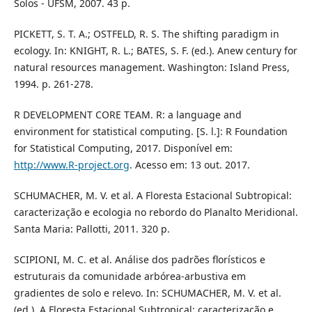
Solos - UFSM, 2007. 43 p.
PICKETT, S. T. A.; OSTFELD, R. S. The shifting paradigm in
ecology. In: KNIGHT, R. L.; BATES, S. F. (ed.). Anew century for
natural resources management. Washington: Island Press,
1994. p. 261-278.
R DEVELOPMENT CORE TEAM. R: a language and
environment for statistical computing. [S. l.]: R Foundation
for Statistical Computing, 2017. Disponível em:
http://www.R-project.org
. Acesso em: 13 out. 2017.
SCHUMACHER, M. V. et al. A Floresta Estacional Subtropical:
caracterização e ecologia no rebordo do Planalto Meridional.
Santa Maria: Pallotti, 2011. 320 p.
SCIPIONI, M. C. et al. Análise dos padrões florísticos e
estruturais da comunidade arbórea-arbustiva em
gradientes de solo e relevo. In: SCHUMACHER, M. V. et al.
(ed.). A Floresta Estacional Subtropical: caracterização e