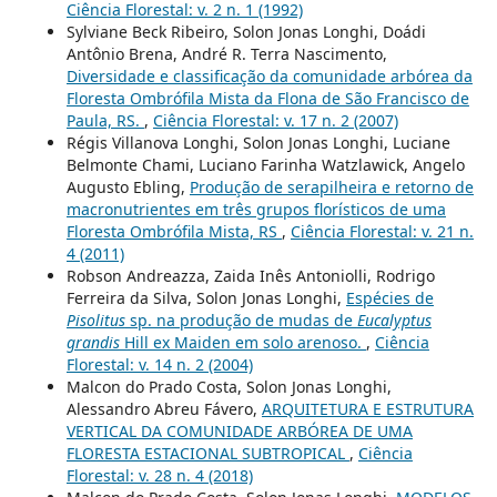
Ciência Florestal: v. 2 n. 1 (1992)
Sylviane Beck Ribeiro, Solon Jonas Longhi, Doádi
Antônio Brena, André R. Terra Nascimento,
Diversidade e classificação da comunidade arbórea da
Floresta Ombrófila Mista da Flona de São Francisco de
Paula, RS.
,
Ciência Florestal: v. 17 n. 2 (2007)
Régis Villanova Longhi, Solon Jonas Longhi, Luciane
Belmonte Chami, Luciano Farinha Watzlawick, Angelo
Augusto Ebling,
Produção de serapilheira e retorno de
macronutrientes em três grupos florísticos de uma
Floresta Ombrófila Mista, RS
,
Ciência Florestal: v. 21 n.
4 (2011)
Robson Andreazza, Zaida Inês Antoniolli, Rodrigo
Ferreira da Silva, Solon Jonas Longhi,
Espécies de
Pisolitus
sp. na produção de mudas de
Eucalyptus
grandis
Hill ex Maiden em solo arenoso.
,
Ciência
Florestal: v. 14 n. 2 (2004)
Malcon do Prado Costa, Solon Jonas Longhi,
Alessandro Abreu Fávero,
ARQUITETURA E ESTRUTURA
VERTICAL DA COMUNIDADE ARBÓREA DE UMA
FLORESTA ESTACIONAL SUBTROPICAL
,
Ciência
Florestal: v. 28 n. 4 (2018)