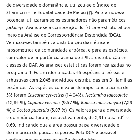
de diversidade e dominância, utilizou-se o Índice de
Shannon (H’) e Equabilidade de Pielou (J’). Para a riqueza
potencial utilizaram-se os estimadores não paramétricos
Jackknife
. Avaliou-se a composição florística e estrutural por
meio da Análise de Correspondência Distendida (DCA).
Verificou-se, também, a distribuição diamétrica e
hipsométrica da comunidade arbórea, e para as espécies,
com valor de importância acima de 5 %, a distribuição em
classes de DAP. As análises estatísticas foram realizadas no
programa R. Foram identificadas 65 espécies arbóreas e
arbustivas com 2.045 indivíduos distribuídas em 31 famílias
botânicas. As espécies com valor de importância acima de
5% foram
Casearia sylvestris
(14,04%),
Nectandra lanceolata
(12,86 %),
Cupania vernalis
(9,57 %),
Guarea macrophylla
(7,29
%) e
Ocotea puberula
(5,07 %). Os valores para a diversidade
-1
e dominância foram, respectivamente, de 2,91 nats.ind
e
0,69, indicando que a área possui baixa diversidade e
dominância de poucas espécies. Pela DCA é possível
verificar que as parcelas estão distribuídas