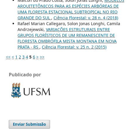
Malcon do Prado Costa, Solon Jonas Longhi,
MODELOS
ARQUITETÔNICOS PARA AS ESPÉCIES ARBÓREAS DE
UMA FLORESTA ESTACIONAL SUBTROPICAL NO RIO
GRANDE DO SUL
,
Ciência Florestal: v. 28 n. 4 (2018)
Rafael Marian Callegaro, Solon Jonas Longhi, Camila
Andrzejewski,
VARIAÇÕES ESTRUTURAIS ENTRE
GRUPOS FLORÍSTICOS DE UM REMANESCENTE DE
FLORESTA OMBRÓFILA MISTA MONTANA EM NOVA
PRATA - RS
,
Ciência Florestal: v. 25 n. 2 (2015)
<<
<
1
2
3
4
5
6
>
>>
Publicado por
Enviar Submissão