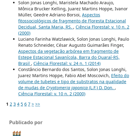
Solon Jonas Longhi, Maristela Machado Araujo,
Mônica Brucker Kelling, Juarez Martins Hoppe, Ivanor
Müller, Geedre Adriano Borsoi,
Aspectos
fitossociológicos de fragmento de Floresta Estacional
Decidual, Santa Maria, RS.
,
Ciência Florestal: v. 10 n. 2
(2000)
Luciano Farinha Watzlawick, Solon Jonas Longhi, Paulo
Renato Schneider, César Augusto Guimarães Finger,
Aspectos da vegetação arbórea em fragmento de
Estepe Estacional Savanícola, Barra do Quaraí-RS,
Brasil
,
Ciência Florestal: v. 24 n. 1 (2014)
Constâncio Bernardo dos Santos, Solon Jonas Longhi,
Juarez Martins Hoppe, Fabio Abel Moscovich,
Efeito do
volume de tubetes e tipo de substratos na qualidade
de mudas de
Cryptomeria japonica
(L.F.) D. Don.
,
Ciência Florestal: v. 10 n. 2 (2000)
1
2
3
4
5
6
7
>
>>
Publicado por