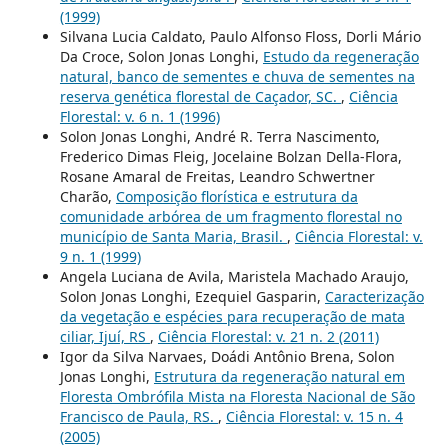
(1999)
Silvana Lucia Caldato, Paulo Alfonso Floss, Dorli Mário
Da Croce, Solon Jonas Longhi,
Estudo da regeneração
natural, banco de sementes e chuva de sementes na
reserva genética florestal de Caçador, SC.
,
Ciência
Florestal: v. 6 n. 1 (1996)
Solon Jonas Longhi, André R. Terra Nascimento,
Frederico Dimas Fleig, Jocelaine Bolzan Della-Flora,
Rosane Amaral de Freitas, Leandro Schwertner
Charão,
Composição florística e estrutura da
comunidade arbórea de um fragmento florestal no
município de Santa Maria, Brasil.
,
Ciência Florestal: v.
9 n. 1 (1999)
Angela Luciana de Avila, Maristela Machado Araujo,
Solon Jonas Longhi, Ezequiel Gasparin,
Caracterização
da vegetação e espécies para recuperação de mata
ciliar, Ijuí, RS
,
Ciência Florestal: v. 21 n. 2 (2011)
Igor da Silva Narvaes, Doádi Antônio Brena, Solon
Jonas Longhi,
Estrutura da regeneração natural em
Floresta Ombrófila Mista na Floresta Nacional de São
Francisco de Paula, RS.
,
Ciência Florestal: v. 15 n. 4
(2005)