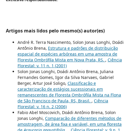
Artigos mais lidos pelo mesmo(s) autor(es)
André R. Terra Nascimento, Solon Jonas Longhi, Doádi
Antônio Brena,
Estrutura e padrões de distribuição
espacial de espécies arbóreas em uma amostra de
Floresta Ombrófila Mista em Nova Prata, RS.
,
Ciência
Florestal: v. 11 n. 1 (2001)
Solon Jonas Longhi, Doádi Antônio Brena, Juliana
Fernandes Gomes, Igor da Silva Narvaes, Gabriel
Berger, Artur José Soligo,
Classificação e
caracterização de estágios sucessionais em
remanescentes de Floresta Ombrófila Mista na Flona
de São Francisco de Paula, RS, Brasil.
,
Ciência
Florestal: v. 16 n. 2 (2006)
Fabio Abel Moscovich, Doádi Antônio Brena, Solon
Jonas Longhi,
Comparação de diferentes métodos de
amostragem, de área fixa e variável, em uma floresta
de
Araucaria angustifolia
.
,
Ciência Florestal: v. 9 n. 1