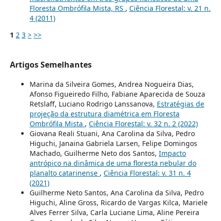
Floresta Ombrófila Mista, RS
,
Ciência Florestal: v. 21 n.
4 (2011)
1
2
3
>
>>
Artigos Semelhantes
Marina da Silveira Gomes, Andrea Nogueira Dias,
Afonso Figueiredo Filho, Fabiane Aparecida de Souza
Retslaff, Luciano Rodrigo Lanssanova,
Estratégias de
projeção da estrutura diamétrica em Floresta
Ombrófila Mista
,
Ciência Florestal: v. 32 n. 2 (2022)
Giovana Reali Stuani, Ana Carolina da Silva, Pedro
Higuchi, Janaina Gabriela Larsen, Felipe Domingos
Machado, Guilherme Neto dos Santos,
Impacto
antrópico na dinâmica de uma floresta nebular do
planalto catarinense
,
Ciência Florestal: v. 31 n. 4
(2021)
Guilherme Neto Santos, Ana Carolina da Silva, Pedro
Higuchi, Aline Gross, Ricardo de Vargas Kilca, Mariele
Alves Ferrer Silva, Carla Luciane Lima, Aline Pereira