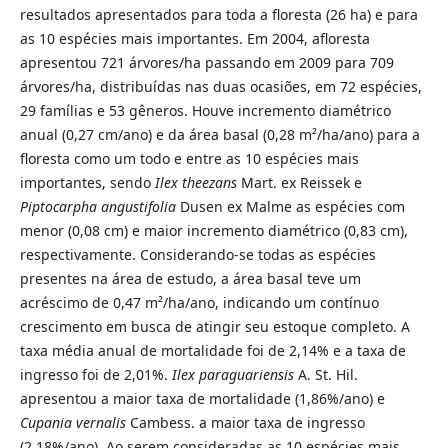
resultados apresentados para toda a floresta (26 ha) e para
as 10 espécies mais importantes. Em 2004, afloresta
apresentou 721 árvores/ha passando em 2009 para 709
árvores/ha, distribuídas nas duas ocasiões, em 72 espécies,
29 famílias e 53 gêneros. Houve incremento diamétrico
anual (0,27 cm/ano) e da área basal (0,28 m²/ha/ano) para a
floresta como um todo e entre as 10 espécies mais
importantes, sendo
Ilex theezans
Mart. ex Reissek e
Piptocarpha angustifolia
Dusen ex Malme as espécies com
menor (0,08 cm) e maior incremento diamétrico (0,83 cm),
respectivamente. Considerando-se todas as espécies
presentes na área de estudo, a área basal teve um
acréscimo de 0,47 m²/ha/ano, indicando um contínuo
crescimento em busca de atingir seu estoque completo. A
taxa média anual de mortalidade foi de 2,14% e a taxa de
ingresso foi de 2,01%.
Ilex paraguariensis
A. St. Hil.
apresentou a maior taxa de mortalidade (1,86%/ano) e
Cupania vernalis
Cambess. a maior taxa de ingresso
(2,18%/ano). Ao serem consideradas as 10 espécies mais