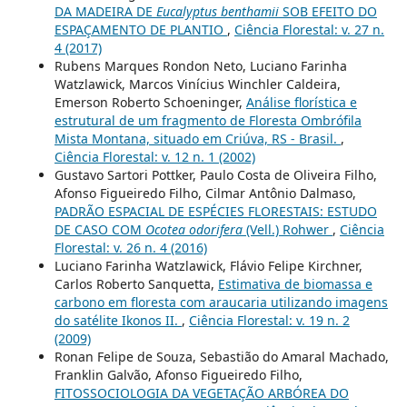
DA MADEIRA DE
Eucalyptus benthamii
SOB EFEITO DO
ESPAÇAMENTO DE PLANTIO
,
Ciência Florestal: v. 27 n.
4 (2017)
Rubens Marques Rondon Neto, Luciano Farinha
Watzlawick, Marcos Vinícius Winchler Caldeira,
Emerson Roberto Schoeninger,
Análise florística e
estrutural de um fragmento de Floresta Ombrófila
Mista Montana, situado em Criúva, RS - Brasil.
,
Ciência Florestal: v. 12 n. 1 (2002)
Gustavo Sartori Pottker, Paulo Costa de Oliveira Filho,
Afonso Figueiredo Filho, Cilmar Antônio Dalmaso,
PADRÃO ESPACIAL DE ESPÉCIES FLORESTAIS: ESTUDO
DE CASO COM
Ocotea odorifera
(Vell.) Rohwer
,
Ciência
Florestal: v. 26 n. 4 (2016)
Luciano Farinha Watzlawick, Flávio Felipe Kirchner,
Carlos Roberto Sanquetta,
Estimativa de biomassa e
carbono em floresta com araucaria utilizando imagens
do satélite Ikonos II.
,
Ciência Florestal: v. 19 n. 2
(2009)
Ronan Felipe de Souza, Sebastião do Amaral Machado,
Franklin Galvão, Afonso Figueiredo Filho,
FITOSSOCIOLOGIA DA VEGETAÇÃO ARBÓREA DO