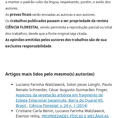
a manter o padrão culto da lingua, respeitando, porém, o estilo dos
autores.
As
provas finais
serão enviadas as autoras e aos autores.
Os
trabalhos publicados passam a ser propriedade da revista
CIÊNCIA FLORESTAL
, sendo permitida a reprodução parcial ou total
dos trabalhos, desde que a fonte original seja citada.
As opiniões emitidas pelos autores dos trabalhos são de sua
exclusiva responsabilidade
.
Artigos mais lidos pelo mesmo(s) autor(es)
Luciano Farinha Watzlawick, Solon Jonas Longhi, Paulo
Renato Schneider, César Augusto Guimarães Finger,
Aspectos da vegetação arbórea em fragmento de
Estepe Estacional Savanícola, Barra do Quaraí-RS,
Brasil
,
Ciência Florestal: v. 24 n. 1 (2014)
Cristiane Carla Benin, Luciano Farinha Watzlawick,
Éverton Hillig,
PROPRIEDADES FÍSICAS E MECÂNICAS