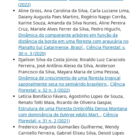
(2022)
Aline Gross, Ana Carolina da Silva, Carla Luciane Lima,
Daiany Augusta Paes Martins, Rogério Nappi Corrêa,
Karine Souza, Amanda da Silva Nunes, Aline Pereira
Cruz, Mariele Alves Ferrer da Silva, Pedro Higuchi,
Dinâmica do componente arbóreo em função da
distância da borda em uma floresta com araucária no
Planalto Sul Catarinense, Brasil
,
Ciência Florestal: v.
30 n. 3 (2020)
Djailson Silva da Costa Júnior, Rinaldo Luiz Caraciolo
Ferreira, José Antônio Aleixo da Silva, Anderson
Francisco da Silva, Mayara Maria de Lima Pessoa,
Dinâmica de crescimento de uma floresta tropical
sazonalmente seca no semiárido brasileiro
,
Ciência
Florestal: v. 32 n. 3 (2022)
Letícia Bonifácio Fávaro, Agostinho Lopes de Souza,
Renato Totti Maia, Ricardo de Oliveira Gaspar,
Estrutura de uma Floresta Ombrófila Densa Montana
com dominância de
Euterpe edulis
Mart.
,
Ciência
Florestal: v. 31 n. 2 (2021)
Frederico Augusto Guimarães Guilherme, Wendy
Carniello Ferreira, Gabriel Eliseu Silva, Deivid Lopes