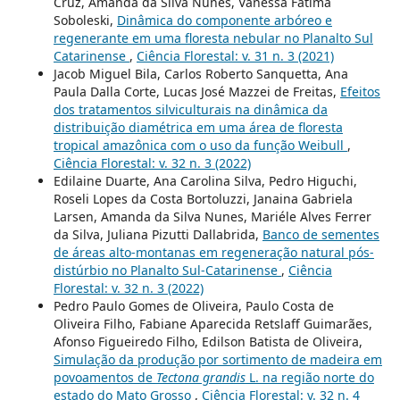
Cruz, Amanda da Silva Nunes, Vanessa Fátima
Soboleski,
Dinâmica do componente arbóreo e
regenerante em uma floresta nebular no Planalto Sul
Catarinense
,
Ciência Florestal: v. 31 n. 3 (2021)
Jacob Miguel Bila, Carlos Roberto Sanquetta, Ana
Paula Dalla Corte, Lucas José Mazzei de Freitas,
Efeitos
dos tratamentos silviculturais na dinâmica da
distribuição diamétrica em uma área de floresta
tropical amazônica com o uso da função Weibull
,
Ciência Florestal: v. 32 n. 3 (2022)
Edilaine Duarte, Ana Carolina Silva, Pedro Higuchi,
Roseli Lopes da Costa Bortoluzzi, Janaina Gabriela
Larsen, Amanda da Silva Nunes, Mariéle Alves Ferrer
da Silva, Juliana Pizutti Dallabrida,
Banco de sementes
de áreas alto-montanas em regeneração natural pós-
distúrbio no Planalto Sul-Catarinense
,
Ciência
Florestal: v. 32 n. 3 (2022)
Pedro Paulo Gomes de Oliveira, Paulo Costa de
Oliveira Filho, Fabiane Aparecida Retslaff Guimarães,
Afonso Figueiredo Filho, Edilson Batista de Oliveira,
Simulação da produção por sortimento de madeira em
povoamentos de
Tectona grandis
L. na região norte do
estado do Mato Grosso
,
Ciência Florestal: v. 32 n. 4