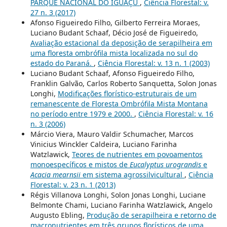
PARQUE NACIONAL DO IGUAÇU
,
Ciência Florestal: v.
27 n. 3 (2017)
Afonso Figueiredo Filho, Gilberto Ferreira Moraes,
Luciano Budant Schaaf, Décio José de Figueiredo,
Avaliação estacional da deposição de serapilheira em
uma floresta ombrófila mista localizada no sul do
estado do Paraná.
,
Ciência Florestal: v. 13 n. 1 (2003)
Luciano Budant Schaaf, Afonso Figueiredo Filho,
Franklin Galvão, Carlos Roberto Sanquetta, Solon Jonas
Longhi,
Modificações florístico-estruturais de um
remanescente de Floresta Ombrófila Mista Montana
no período entre 1979 e 2000.
,
Ciência Florestal: v. 16
n. 3 (2006)
Márcio Viera, Mauro Valdir Schumacher, Marcos
Vinicius Winckler Caldeira, Luciano Farinha
Watzlawick,
Teores de nutrientes em povoamentos
monoespecíficos e mistos de
Eucalyptus urograndis
e
Acacia mearnsii
em sistema agrossilvicultural
,
Ciência
Florestal: v. 23 n. 1 (2013)
Régis Villanova Longhi, Solon Jonas Longhi, Luciane
Belmonte Chami, Luciano Farinha Watzlawick, Angelo
Augusto Ebling,
Produção de serapilheira e retorno de
macronutrientes em três grupos florísticos de uma