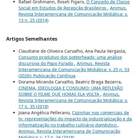
Rafael Grohmann, Roseli Figaro,
O Conceito de Classe
Social em Estudos de Recepção Brasileiros
,
Animus.
Revista Interamericana de Comunicação Midiática: v.
13 n. 25 (2014)
Artigos Semelhantes
Claudiane de Oliveira Carvalho, Ana Paula Vergasta,
Consumo produtivo dos potterheads: uma análise
discursiva do Papo Furado
,
Animus. Revista
Interamericana de Comunicação Midiática: v. 25 n. 53
(2026): Publicação Contínua
Dorama Miranda Carvalho, Beatriz Braga Bezerra,
CINEMA, IDEOLOGIA E CONSUMO: UMA REFLEXÃO
SOBRE O FILME QUE HORAS ELA VOLTA
,
Animus.
Revista Interamericana de Comunicação Midiática: v.
17 n. 35 (2018)
Joana Angélica Pellerano,
Cozinhar nos comerciais de
tv: representações do impacto da industrialização e da
informatização no trabalho culinário doméstico
,
Animus. Revista Interamericana de Comunicação
Midiática: v. 17 n. 34 (2018)