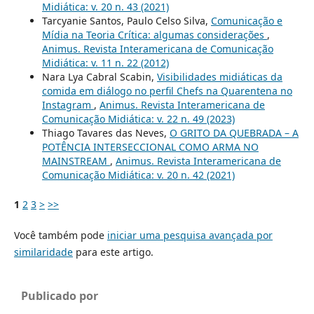
Midiática: v. 20 n. 43 (2021)
Tarcyanie Santos, Paulo Celso Silva,
Comunicação e
Mídia na Teoria Crítica: algumas considerações
,
Animus. Revista Interamericana de Comunicação
Midiática: v. 11 n. 22 (2012)
Nara Lya Cabral Scabin,
Visibilidades midiáticas da
comida em diálogo no perfil Chefs na Quarentena no
Instagram
,
Animus. Revista Interamericana de
Comunicação Midiática: v. 22 n. 49 (2023)
Thiago Tavares das Neves,
O GRITO DA QUEBRADA – A
POTÊNCIA INTERSECCIONAL COMO ARMA NO
MAINSTREAM
,
Animus. Revista Interamericana de
Comunicação Midiática: v. 20 n. 42 (2021)
1
2
3
>
>>
Você também pode
iniciar uma pesquisa avançada por
similaridade
para este artigo.
Publicado por