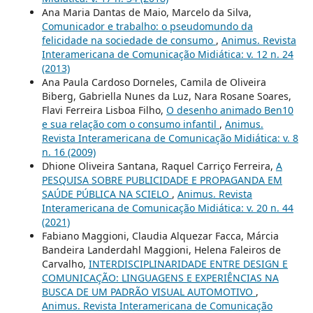
Ana Maria Dantas de Maio, Marcelo da Silva,
Comunicador e trabalho: o pseudomundo da
felicidade na sociedade de consumo
,
Animus. Revista
Interamericana de Comunicação Midiática: v. 12 n. 24
(2013)
Ana Paula Cardoso Dorneles, Camila de Oliveira
Biberg, Gabriella Nunes da Luz, Nara Rosane Soares,
Flavi Ferreira Lisboa Filho,
O desenho animado Ben10
e sua relação com o consumo infantil
,
Animus.
Revista Interamericana de Comunicação Midiática: v. 8
n. 16 (2009)
Dhione Oliveira Santana, Raquel Carriço Ferreira,
A
PESQUISA SOBRE PUBLICIDADE E PROPAGANDA EM
SAÚDE PÚBLICA NA SCIELO
,
Animus. Revista
Interamericana de Comunicação Midiática: v. 20 n. 44
(2021)
Fabiano Maggioni, Claudia Alquezar Facca, Márcia
Bandeira Landerdahl Maggioni, Helena Faleiros de
Carvalho,
INTERDISCIPLINARIDADE ENTRE DESIGN E
COMUNICAÇÃO: LINGUAGENS E EXPERIÊNCIAS NA
BUSCA DE UM PADRÃO VISUAL AUTOMOTIVO
,
Animus. Revista Interamericana de Comunicação