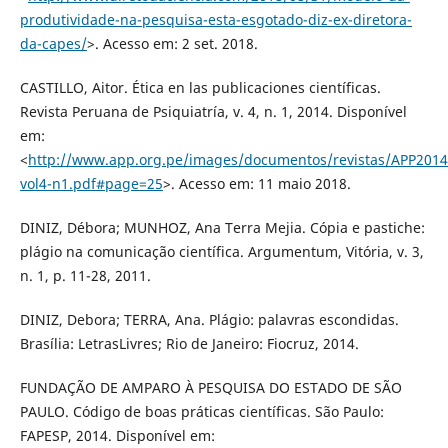
produtividade-na-pesquisa-esta-esgotado-diz-ex-diretora-
da-capes/
>. Acesso em: 2 set. 2018.
CASTILLO, Aitor. Ética en las publicaciones científicas.
Revista Peruana de Psiquiatría, v. 4, n. 1, 2014. Disponível
em:
<
http://www.app.org.pe/images/documentos/revistas/APP2014
vol4-n1.pdf#page=25
>. Acesso em: 11 maio 2018.
DINIZ, Débora; MUNHOZ, Ana Terra Mejia. Cópia e pastiche:
plágio na comunicação científica. Argumentum, Vitória, v. 3,
n. 1, p. 11-28, 2011.
DINIZ, Debora; TERRA, Ana. Plágio: palavras escondidas.
Brasília: LetrasLivres; Rio de Janeiro: Fiocruz, 2014.
FUNDAÇÃO DE AMPARO À PESQUISA DO ESTADO DE SÃO
PAULO. Código de boas práticas científicas. São Paulo:
FAPESP, 2014. Disponível em: