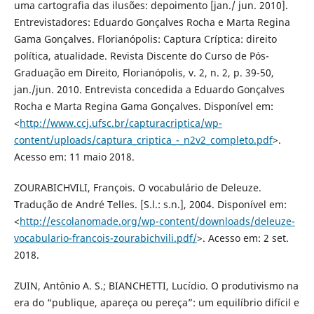
uma cartografia das ilusões: depoimento [jan./ jun. 2010].
Entrevistadores: Eduardo Gonçalves Rocha e Marta Regina
Gama Gonçalves. Florianópolis: Captura Críptica: direito
política, atualidade. Revista Discente do Curso de Pós-
Graduação em Direito, Florianópolis, v. 2, n. 2, p. 39-50,
jan./jun. 2010. Entrevista concedida a Eduardo Gonçalves
Rocha e Marta Regina Gama Gonçalves. Disponível em:
<
http://www.ccj.ufsc.br/capturacriptica/wp-
content/uploads/captura_criptica_-_n2v2_completo.pdf
>.
Acesso em: 11 maio 2018.
ZOURABICHVILI, François. O vocabulário de Deleuze.
Tradução de André Telles. [S.l.: s.n.], 2004. Disponível em:
<
http://escolanomade.org/wp-content/downloads/deleuze-
vocabulario-francois-zourabichvili.pdf/
>. Acesso em: 2 set.
2018.
ZUIN, Antônio A. S.; BIANCHETTI, Lucídio. O produtivismo na
era do “publique, apareça ou pereça”: um equilíbrio difícil e