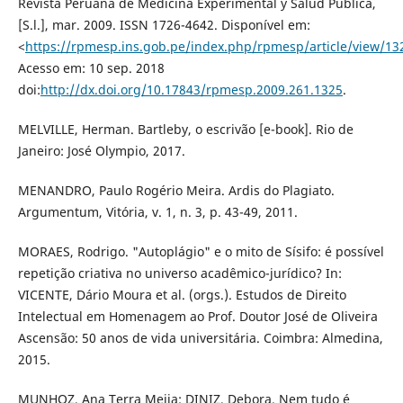
Revista Peruana de Medicina Experimental y Salud Pública,
[S.l.], mar. 2009. ISSN 1726-4642. Disponível em:
<
https://rpmesp.ins.gob.pe/index.php/rpmesp/article/view/13
Acesso em: 10 sep. 2018
doi:
http://dx.doi.org/10.17843/rpmesp.2009.261.1325
.
MELVILLE, Herman. Bartleby, o escrivão [e-book]. Rio de
Janeiro: José Olympio, 2017.
MENANDRO, Paulo Rogério Meira. Ardis do Plagiato.
Argumentum, Vitória, v. 1, n. 3, p. 43-49, 2011.
MORAES, Rodrigo. "Autoplágio" e o mito de Sísifo: é possível
repetição criativa no universo acadêmico-jurídico? In:
VICENTE, Dário Moura et al. (orgs.). Estudos de Direito
Intelectual em Homenagem ao Prof. Doutor José de Oliveira
Ascensão: 50 anos de vida universitária. Coimbra: Almedina,
2015.
MUNHOZ, Ana Terra Mejia; DINIZ, Debora. Nem tudo é