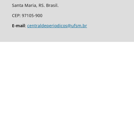
Santa Maria, RS. Brasil.
CEP: 97105-900
E-mail
:
centraldeperiodicos@ufsm.br