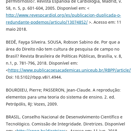
permitírnoslo?. Revista Española de Cardiología, Madrid, v.
58, n. 5, p. 601-604, 2005. Disponível em: <
http://www.revespcardiol.org/es/publicacion-duplicada-o-
redundante-podemos/articulo/13074852/
>. Acesso em: 11
maio 2018.
BEDÊ, Fayga Silveira. SOUSA, Robson Sabino de. Por que a
área do Direito não tem cultura de pesquisa de campo no
Brasil? Revista Brasileira de Políticas Públicas, Brasília, v. 8,
n.1, p. 781-796, 2018. Disponível em:
<
https://www.publicacoesacademicas.uniceub.br/RBPP/article
Doi: 10.5102/rbpp.v8i1.4944.
BOURDIEU, Pierre; PASSERON, Jean-Claude. A reprodução:
elementos para uma teoria do sistema de ensino. 2. ed.
Petrópólis, RJ: Vozes, 2009.
BRASIL. Conselho Nacional de Desenvolvimento Científico e
Tecnológico. Comissão de Integridade. Diretrizes. Disponível
em: <
http://cnpq.br/diretrizes
>. Acesso em: 11 jun. 2018.