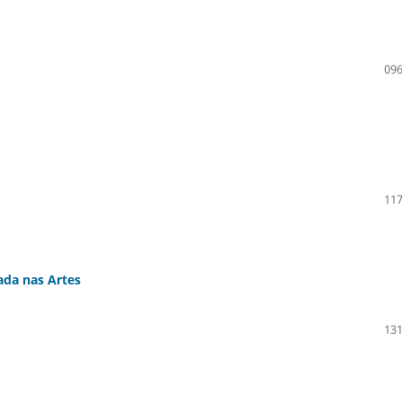
096
117
ada nas Artes
131