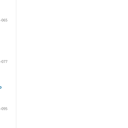
-065
-077
o
-095