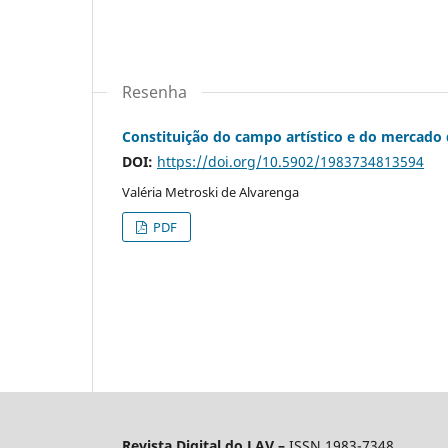
Resenha
Constituição do campo artístico e do mercado 
DOI:
https://doi.org/10.5902/1983734813594
Valéria Metroski de Alvarenga
PDF
Revista Digital do LAV –
ISSN 1983-7348