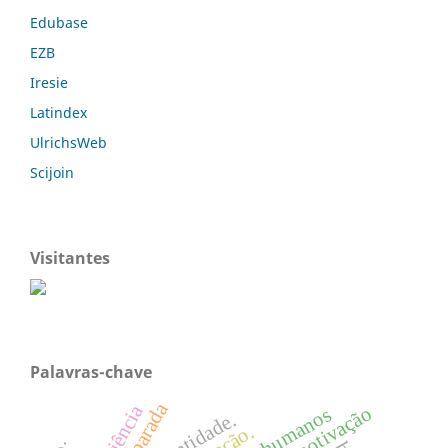
Edubase
EZB
Iresie
Latindex
UlrichsWeb
Scijoin
Visitantes
Palavras-chave
motivação
identidade.