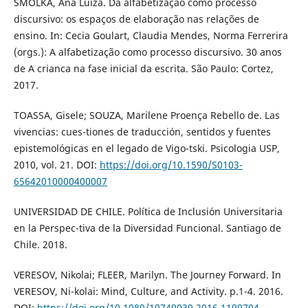
SMOLKA, Ana Luiza. Da alfabetização como processo
discursivo: os espaços de elaboração nas relações de
ensino. In: Cecia Goulart, Claudia Mendes, Norma Ferrerira
(orgs.): A alfabetização como processo discursivo. 30 anos
de A crianca na fase inicial da escrita. São Paulo: Cortez,
2017.
TOASSA, Gisele; SOUZA, Marilene Proença Rebello de. Las
vivencias: cues-tiones de traducción, sentidos y fuentes
epistemológicas en el legado de Vigo-tski. Psicologia USP,
2010, vol. 21. DOI:
https://doi.org/10.1590/S0103-
65642010000400007
UNIVERSIDAD DE CHILE. Política de Inclusión Universitaria
en la Perspec-tiva de la Diversidad Funcional. Santiago de
Chile. 2018.
VERESOV, Nikolai; FLEER, Marilyn. The Journey Forward. In
VERESOV, Ni-kolai: Mind, Culture, and Activity. p.1-4. 2016.
DOI:
https://doi.org/10.1080/10749039.2016.1199704