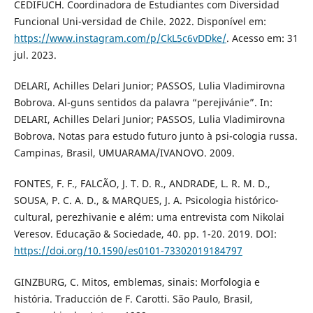
CEDIFUCH. Coordinadora de Estudiantes com Diversidad
Funcional Uni-versidad de Chile. 2022. Disponível em:
https://www.instagram.com/p/CkL5c6vDDke/
. Acesso em: 31
jul. 2023.
DELARI, Achilles Delari Junior; PASSOS, Lulia Vladimirovna
Bobrova. Al-guns sentidos da palavra “perejivánie”. In:
DELARI, Achilles Delari Junior; PASSOS, Lulia Vladimirovna
Bobrova. Notas para estudo futuro junto à psi-cologia russa.
Campinas, Brasil, UMUARAMA/IVANOVO. 2009.
FONTES, F. F., FALCÃO, J. T. D. R., ANDRADE, L. R. M. D.,
SOUSA, P. C. A. D., & MARQUES, J. A. Psicologia histórico-
cultural, perezhivanie e além: uma entrevista com Nikolai
Veresov. Educação & Sociedade, 40. pp. 1-20. 2019. DOI:
https://doi.org/10.1590/es0101-73302019184797
GINZBURG, C. Mitos, emblemas, sinais: Morfologia e
história. Traducción de F. Carotti. São Paulo, Brasil,