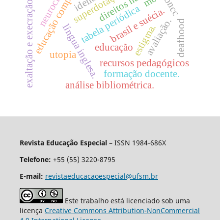
educação comparada
neurociência
direitos humanos
superdotação.
bncc
exaltação e execração.
tabela periódica
brasil e suécia.
avaliação.
deafhood
língua inglesa.
estigma.
educação
utopia
recursos pedagógicos
formação docente.
análise bibliométrica.
Revista Educação Especial –
ISSN 1984-686X
Telefone:
+55 (55) 3220-8795
E-mail:
revistaeducacaoespecial@ufsm.br
Este trabalho está licenciado sob uma
licença
Creative Commons Attribution-NonCommercial