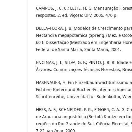
CAMPOS, J. C. C.; LEITE, H. G. Mensuração Flores
respostas. 2. ed. Viçosa: UFV, 2006. 470 p.
DELLA–FLORA, J. B. Modelos de Crescimento para
Nectandra megapotamica (Spreng.) Mez. e Ocot
60 f. Dissertação (Mestrado em Engenharia Flor
Federal de Santa Maria, Santa Maria, 2001.
ENCINAS, J. I.; SILVA, G. F.; PINTO, J. R. R. Idade
Árvores. Comunicações Técnicas Florestais, Brasíli
HASENAUER, H. Ein Einzelbaumwachtumssimulato
Fichten- Kiefernund Buchen-Fichtenmischbestän
Schriftenreihe, Universität für Bodenkultur, Wien
HESS, A. F.; SCHNEIDER, P. R.; FINGER, C. A. G. 
de Araucaria angustifolia (Bertol.) Kuntze em fu
regiões do Rio Grande do Sul. Ciência Florestal, S
7-22, jan./mar. 2009.