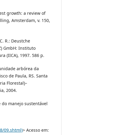
st growth: a review of
ling, Amsterdam, v. 150,
C. R.: Deustche
) GmbH: Instituto
a (IICA), 1997. 586 p.
munidade arbórea da
sco de Paula, RS. Santa
ia Florestal)–
ia, 2004.
e do manejo sustentável
8/09.shtml)
> Acesso em: