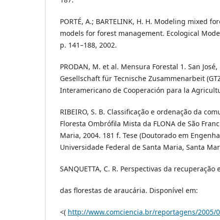
PORTÉ, A.; BARTELINK, H. H. Modeling mixed fore
models for forest management. Ecological Model
p. 141–188, 2002.
PRODAN, M. et al. Mensura Forestal 1. San José, 
Gesellschaft für Tecnische Zusammenarbeit (GTZ
Interamericano de Cooperación para la Agricultur
RIBEIRO, S. B. Classificação e ordenação da co
Floresta Ombrófila Mista da FLONA de São Franci
Maria, 2004. 181 f. Tese (Doutorado em Engenhar
Universidade Federal de Santa Maria, Santa Mar
SANQUETTA, C. R. Perspectivas da recuperação 
das florestas de araucária. Disponível em:
<(
http://www.comciencia.br/reportagens/2005/0