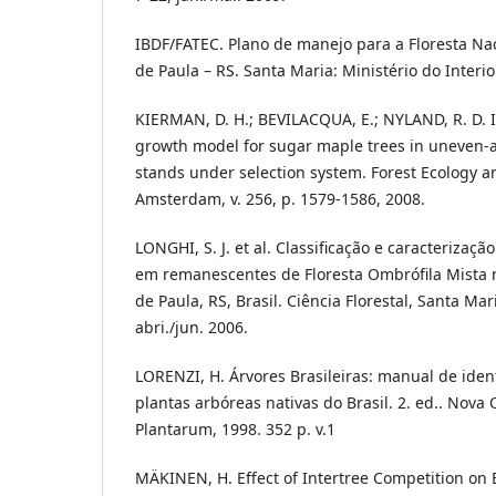
IBDF/FATEC. Plano de manejo para a Floresta Na
de Paula – RS. Santa Maria: Ministério do Interio
KIERMAN, D. H.; BEVILACQUA, E.; NYLAND, R. D. 
growth model for sugar maple trees in uneven
stands under selection system. Forest Ecology
Amsterdam, v. 256, p. 1579-1586, 2008.
LONGHI, S. J. et al. Classificação e caracterizaçã
em remanescentes de Floresta Ombrófila Mista n
de Paula, RS, Brasil. Ciência Florestal, Santa Maria
abri./jun. 2006.
LORENZI, H. Árvores Brasileiras: manual de ident
plantas arbóreas nativas do Brasil. 2. ed.. Nova 
Plantarum, 1998. 352 p. v.1
MÄKINEN, H. Effect of Intertree Competition on 