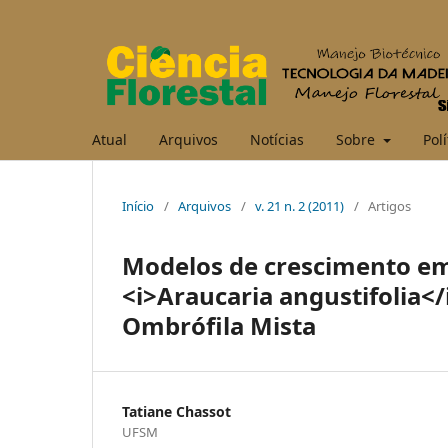
Atual
Arquivos
Notícias
Sobre
Polí
Início
/
Arquivos
/
v. 21 n. 2 (2011)
/
Artigos
Modelos de crescimento em 
<i>Araucaria angustifolia</
Ombrófila Mista
Tatiane Chassot
UFSM