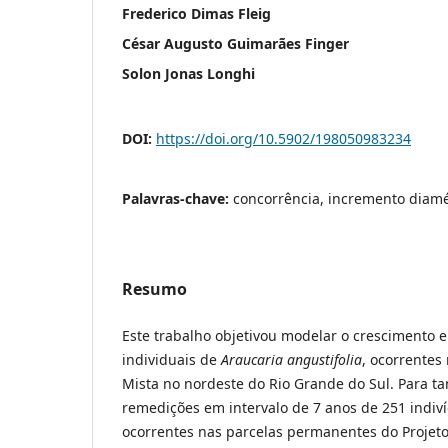
Frederico Dimas Fleig
César Augusto Guimarães Finger
Solon Jonas Longhi
DOI:
https://doi.org/10.5902/198050983234
Palavras-chave:
concorrência, incremento diamét
Resumo
Este trabalho objetivou modelar o crescimento 
individuais de
Araucaria angustifolia
, ocorrentes
Mista no nordeste do Rio Grande do Sul. Para ta
remedições em intervalo de 7 anos de 251 indiv
ocorrentes nas parcelas permanentes do Projet