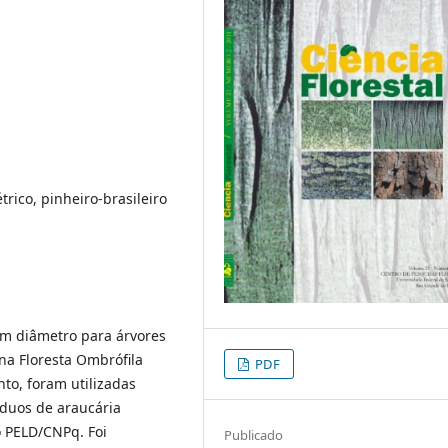
rico, pinheiro-brasileiro
em diâmetro para árvores
 na Floresta Ombrófila
PDF
nto, foram utilizadas
íduos de araucária
o PELD/CNPq. Foi
Publicado