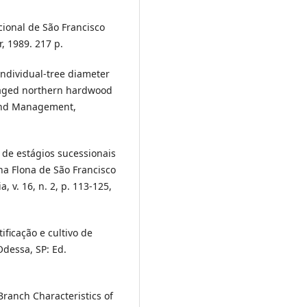
cional de São Francisco
r, 1989. 217 p.
Individual-tree diameter
-aged northern hardwood
 and Management,
o de estágios sucessionais
a Flona de São Francisco
, v. 16, n. 2, p. 113-125,
ificação e cultivo de
Odessa, SP: Ed.
Branch Characteristics of