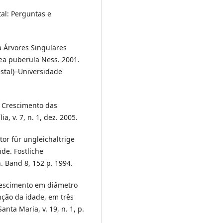
tal: Perguntas e
 Árvores Singulares
ea puberula Ness. 2001.
estal)–Universidade
 e Crescimento das
a, v. 7, n. 1, dez. 2005.
r für ungleichaltrige
de. Fostliche
. Band 8, 152 p. 1994.
Crescimento em diâmetro
nção da idade, em três
anta Maria, v. 19, n. 1, p.