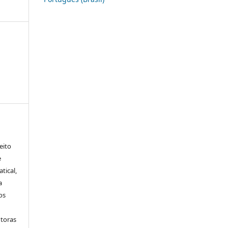
eito
e
tical,
a
os
utoras