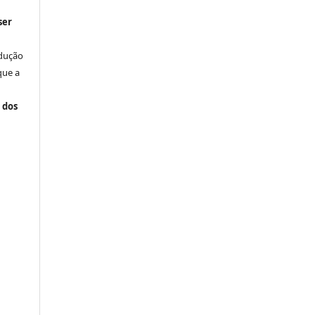
ser
odução
que a
 dos