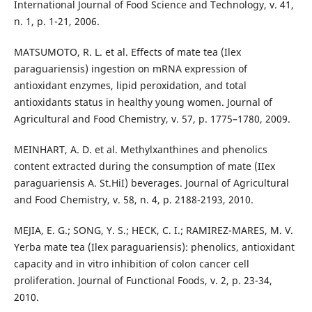
International Journal of Food Science and Technology, v. 41,
n. 1, p. 1-21, 2006.
MATSUMOTO, R. L. et al. Effects of mate tea (Ilex
paraguariensis) ingestion on mRNA expression of
antioxidant enzymes, lipid peroxidation, and total
antioxidants status in healthy young women. Journal of
Agricultural and Food Chemistry, v. 57, p. 1775–1780, 2009.
MEINHART, A. D. et al. Methylxanthines and phenolics
content extracted during the consumption of mate (IIex
paraguariensis A. St.HiI) beverages. Journal of Agricultural
and Food Chemistry, v. 58, n. 4, p. 2188-2193, 2010.
MEJIA, E. G.; SONG, Y. S.; HECK, C. I.; RAMIREZ-MARES, M. V.
Yerba mate tea (Ilex paraguariensis): phenolics, antioxidant
capacity and in vitro inhibition of colon cancer cell
proliferation. Journal of Functional Foods, v. 2, p. 23-34,
2010.