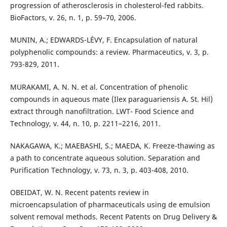
progression of atherosclerosis in cholesterol-fed rabbits.
BioFactors, v. 26, n. 1, p. 59–70, 2006.
MUNIN, A.; EDWARDS-LÉVY, F. Encapsulation of natural
polyphenolic compounds: a review. Pharmaceutics, v. 3, p.
793-829, 2011.
MURAKAMI, A. N. N. et al. Concentration of phenolic
compounds in aqueous mate (Ilex paraguariensis A. St. Hil)
extract through nanofiltration. LWT- Food Science and
Technology, v. 44, n. 10, p. 2211–2216, 2011.
NAKAGAWA, K.; MAEBASHI, S.; MAEDA, K. Freeze-thawing as
a path to concentrate aqueous solution. Separation and
Purification Technology, v. 73, n. 3, p. 403-408, 2010.
OBEIDAT, W. N. Recent patents review in
microencapsulation of pharmaceuticals using de emulsion
solvent removal methods. Recent Patents on Drug Delivery &