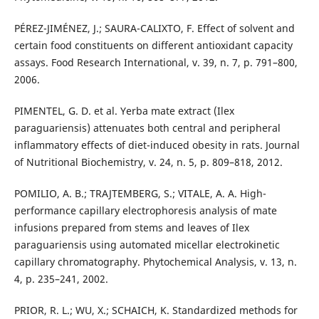
PÉREZ-JIMÉNEZ, J.; SAURA-CALIXTO, F. Effect of solvent and
certain food constituents on different antioxidant capacity
assays. Food Research International, v. 39, n. 7, p. 791–800,
2006.
PIMENTEL, G. D. et al. Yerba mate extract (Ilex
paraguariensis) attenuates both central and peripheral
inflammatory effects of diet-induced obesity in rats. Journal
of Nutritional Biochemistry, v. 24, n. 5, p. 809–818, 2012.
POMILIO, A. B.; TRAJTEMBERG, S.; VITALE, A. A. High-
performance capillary electrophoresis analysis of mate
infusions prepared from stems and leaves of Ilex
paraguariensis using automated micellar electrokinetic
capillary chromatography. Phytochemical Analysis, v. 13, n.
4, p. 235–241, 2002.
PRIOR, R. L.; WU, X.; SCHAICH, K. Standardized methods for