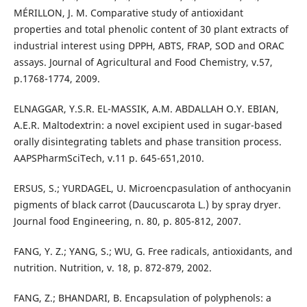
MÉRILLON, J. M. Comparative study of antioxidant
properties and total phenolic content of 30 plant extracts of
industrial interest using DPPH, ABTS, FRAP, SOD and ORAC
assays. Journal of Agricultural and Food Chemistry, v.57,
p.1768-1774, 2009.
ELNAGGAR, Y.S.R. EL-MASSIK, A.M. ABDALLAH O.Y. EBIAN,
A.E.R. Maltodextrin: a novel excipient used in sugar-based
orally disintegrating tablets and phase transition process.
AAPSPharmSciTech, v.11 p. 645-651,2010.
ERSUS, S.; YURDAGEL, U. Microencpasulation of anthocyanin
pigments of black carrot (Daucuscarota L.) by spray dryer.
Journal food Engineering, n. 80, p. 805-812, 2007.
FANG, Y. Z.; YANG, S.; WU, G. Free radicals, antioxidants, and
nutrition. Nutrition, v. 18, p. 872-879, 2002.
FANG, Z.; BHANDARI, B. Encapsulation of polyphenols: a