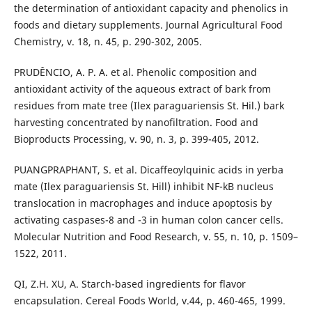
the determination of antioxidant capacity and phenolics in
foods and dietary supplements. Journal Agricultural Food
Chemistry, v. 18, n. 45, p. 290-302, 2005.
PRUDÊNCIO, A. P. A. et al. Phenolic composition and
antioxidant activity of the aqueous extract of bark from
residues from mate tree (Ilex paraguariensis St. Hil.) bark
harvesting concentrated by nanofiltration. Food and
Bioproducts Processing, v. 90, n. 3, p. 399-405, 2012.
PUANGPRAPHANT, S. et al. Dicaffeoylquinic acids in yerba
mate (Ilex paraguariensis St. Hill) inhibit NF-kB nucleus
translocation in macrophages and induce apoptosis by
activating caspases-8 and -3 in human colon cancer cells.
Molecular Nutrition and Food Research, v. 55, n. 10, p. 1509–
1522, 2011.
QI, Z.H. XU, A. Starch-based ingredients for flavor
encapsulation. Cereal Foods World, v.44, p. 460-465, 1999.