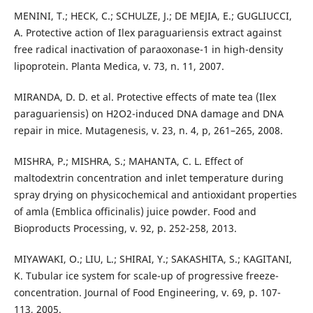
MENINI, T.; HECK, C.; SCHULZE, J.; DE MEJIA, E.; GUGLIUCCI,
A. Protective action of Ilex paraguariensis extract against
free radical inactivation of paraoxonase-1 in high-density
lipoprotein. Planta Medica, v. 73, n. 11, 2007.
MIRANDA, D. D. et al. Protective effects of mate tea (Ilex
paraguariensis) on H2O2-induced DNA damage and DNA
repair in mice. Mutagenesis, v. 23, n. 4, p, 261–265, 2008.
MISHRA, P.; MISHRA, S.; MAHANTA, C. L. Effect of
maltodextrin concentration and inlet temperature during
spray drying on physicochemical and antioxidant properties
of amla (Emblica officinalis) juice powder. Food and
Bioproducts Processing, v. 92, p. 252-258, 2013.
MIYAWAKI, O.; LIU, L.; SHIRAI, Y.; SAKASHITA, S.; KAGITANI,
K. Tubular ice system for scale-up of progressive freeze-
concentration. Journal of Food Engineering, v. 69, p. 107-
113, 2005.