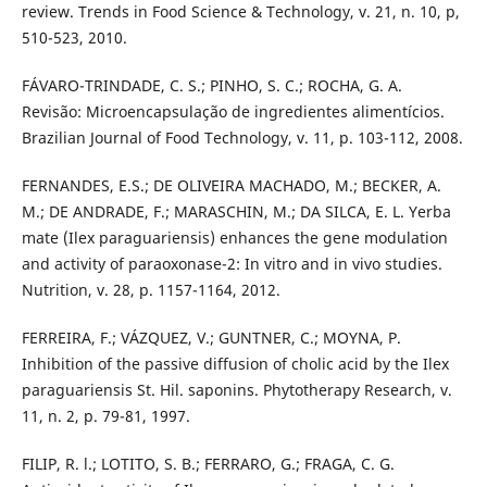
review. Trends in Food Science & Technology, v. 21, n. 10, p,
510-523, 2010.
FÁVARO-TRINDADE, C. S.; PINHO, S. C.; ROCHA, G. A.
Revisão: Microencapsulação de ingredientes alimentícios.
Brazilian Journal of Food Technology, v. 11, p. 103-112, 2008.
FERNANDES, E.S.; DE OLIVEIRA MACHADO, M.; BECKER, A.
M.; DE ANDRADE, F.; MARASCHIN, M.; DA SILCA, E. L. Yerba
mate (Ilex paraguariensis) enhances the gene modulation
and activity of paraoxonase-2: In vitro and in vivo studies.
Nutrition, v. 28, p. 1157-1164, 2012.
FERREIRA, F.; VÁZQUEZ, V.; GUNTNER, C.; MOYNA, P.
Inhibition of the passive diffusion of cholic acid by the Ilex
paraguariensis St. Hil. saponins. Phytotherapy Research, v.
11, n. 2, p. 79-81, 1997.
FILIP, R. l.; LOTITO, S. B.; FERRARO, G.; FRAGA, C. G.