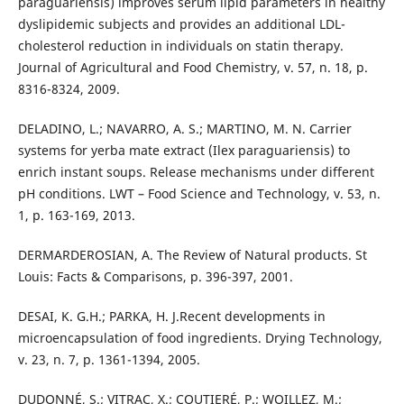
paraguariensis) improves serum lipid parameters in healthy
dyslipidemic subjects and provides an additional LDL-
cholesterol reduction in individuals on statin therapy.
Journal of Agricultural and Food Chemistry, v. 57, n. 18, p.
8316-8324, 2009.
DELADINO, L.; NAVARRO, A. S.; MARTINO, M. N. Carrier
systems for yerba mate extract (Ilex paraguariensis) to
enrich instant soups. Release mechanisms under different
pH conditions. LWT – Food Science and Technology, v. 53, n.
1, p. 163-169, 2013.
DERMARDEROSIAN, A. The Review of Natural products. St
Louis: Facts & Comparisons, p. 396-397, 2001.
DESAI, K. G.H.; PARKA, H. J.Recent developments in
microencapsulation of food ingredients. Drying Technology,
v. 23, n. 7, p. 1361-1394, 2005.
DUDONNÉ, S.; VITRAC, X.; COUTIERÉ, P.; WOILLEZ, M.;