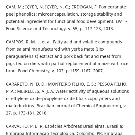
ÇAM, M.; IÇYER, N. IÇYER, N. C.; ERDOGAN, F. Pomegranate
peel phenolics: microencapsulation, storage stability and
potential ingredient for functional food development. LWT –
Food Science and Technology, v. 55, p. 117-123, 2013.
CAMPOS, R. M. L. et al. Fatty acid and volatile compounds
from salami manufactured with yerba mate (Ilex
paraguariensis) extract and pork back fat and meat from
pigs fed on diets with partial replacement of maize with rice
bran. Food Chemistry, v. 103, p.1159-1167, 2007.
CARARETO, N. D. D.; MONTEIRO FILHO, E. S.; PESSÔA FILHO,
P. A.; MEIRELLES, A. J. A. Water actitivity of aqueous solutions
of ethylene oxide-propylene oxide block copolymers and
maltodextrins. Brazilian Journal of Chemical Engineering, v.
27, p. 173-181, 2010.
CARVALHO, P. E. R. Espécies Arbóreas Brasileiras. Brasília:
Emprapa Informação Tecnológica; Colombo, PR: Embrapa