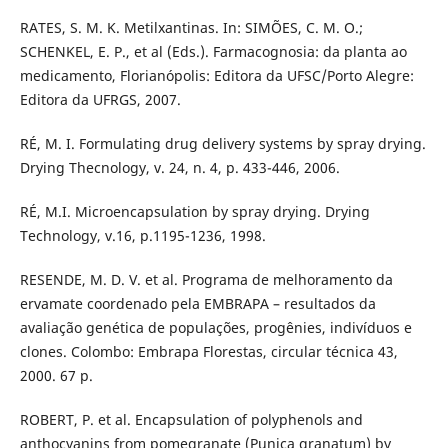
RATES, S. M. K. Metilxantinas. In: SIMÕES, C. M. O.;
SCHENKEL, E. P., et al (Eds.). Farmacognosia: da planta ao
medicamento, Florianópolis: Editora da UFSC/Porto Alegre:
Editora da UFRGS, 2007.
RÉ, M. I. Formulating drug delivery systems by spray drying.
Drying Thecnology, v. 24, n. 4, p. 433-446, 2006.
RÉ, M.I. Microencapsulation by spray drying. Drying
Technology, v.16, p.1195-1236, 1998.
RESENDE, M. D. V. et al. Programa de melhoramento da
ervamate coordenado pela EMBRAPA – resultados da
avaliação genética de populações, progênies, indivíduos e
clones. Colombo: Embrapa Florestas, circular técnica 43,
2000. 67 p.
ROBERT, P. et al. Encapsulation of polyphenols and
anthocyanins from pomegranate (Punica granatum) by