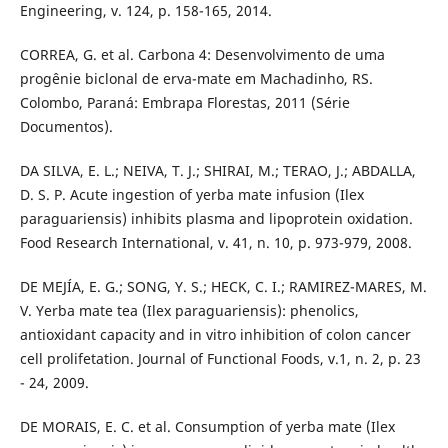
Engineering, v. 124, p. 158-165, 2014.
CORREA, G. et al. Carbona 4: Desenvolvimento de uma
progênie biclonal de erva-mate em Machadinho, RS.
Colombo, Paraná: Embrapa Florestas, 2011 (Série
Documentos).
DA SILVA, E. L.; NEIVA, T. J.; SHIRAI, M.; TERAO, J.; ABDALLA,
D. S. P. Acute ingestion of yerba mate infusion (Ilex
paraguariensis) inhibits plasma and lipoprotein oxidation.
Food Research International, v. 41, n. 10, p. 973-979, 2008.
DE MEJÍA, E. G.; SONG, Y. S.; HECK, C. I.; RAMIREZ-MARES, M.
V. Yerba mate tea (Ilex paraguariensis): phenolics,
antioxidant capacity and in vitro inhibition of colon cancer
cell prolifetation. Journal of Functional Foods, v.1, n. 2, p. 23
- 24, 2009.
DE MORAIS, E. C. et al. Consumption of yerba mate (Ilex