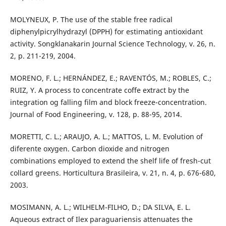
MOLYNEUX, P. The use of the stable free radical
diphenylpicrylhydrazyl (DPPH) for estimating antioxidant
activity. Songklanakarin Journal Science Technology, v. 26, n.
2, p. 211-219, 2004.
MORENO, F. L.; HERNÁNDEZ, E.; RAVENTÓS, M.; ROBLES, C.;
RUIZ, Y. A process to concentrate coffe extract by the
integration og falling film and block freeze-concentration.
Journal of Food Engineering, v. 128, p. 88-95, 2014.
MORETTI, C. L.; ARAUJO, A. L.; MATTOS, L. M. Evolution of
diferente oxygen. Carbon dioxide and nitrogen
combinations employed to extend the shelf life of fresh-cut
collard greens. Horticultura Brasileira, v. 21, n. 4, p. 676-680,
2003.
MOSIMANN, A. L.; WILHELM-FILHO, D.; DA SILVA, E. L.
Aqueous extract of Ilex paraguariensis attenuates the