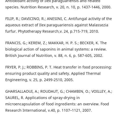
Antioxidant activity of Ilex paraguariensis and related
species. Nutrition Research, v. 20, n. 10, p. 1437-1446, 2000.
FILIP, R.; DAVICINO, R.; ANESINI, C. Antifungal activity of the
aqueous extract of Ilex paraguariensis against Malassezia
furfur. Phytotherapy Research,v. 24, p.715-719, 2010.
FRANCIS, G.; KEREM, Z.; MAKKAR, H. P. S.; BECKER, K. The
biological action of saponins in animal systems: a review.
British Journal of Nutrition, v. 88, n. 6, p. 587-605, 2002.
FRYER, P. J.; ROBBINS, P. T. Heat transfer in food processing:
ensuring product quality and safety. Applied Thermal
Engineering, v. 25, p. 2499-2510, 2005.
GHARSALLAOUI, A.; ROUDAUT, G.; CHAMBIN, O.; VOILLEY, A.;
SAUREL, R. Applications of spray-drying in
microencapsulation of food ingredients: an overview. Food
Research International, v.40, p. 1107–1121, 2007.