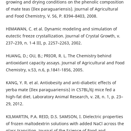
growing and drying conditions on the phenolic composition
of mate teas (Ilex paraguariensis). Journal of Agricultural
and Food Chemistry, V. 56, P. 8394–8403, 2008.
HIMAWAN, C. et al. Dynamic modeling and simulation of
eutectic freeze crystallization. Journal of Crystal Growth, v.
237–239, n. 1-4 III, p. 2257–2263, 2002.
HUANG, D.; OU, B.; PRIOR, R. L. The Chemistry behind
antioxidant capacity assays. Journal of Agricultural and Food
Chemistry, v.53, n.6, p.1841-1856, 2005.
KANG, Y. R. et al. Antiobesity and anti-diabetic effects of
yerba mate (Ilex paraguariensis) in C57BL/6J mice fed a
high-fat diet. Laboratory Animal Research, v. 28, n. 1, p. 23–
29, 2012.
KILMARTIN, P.A. REID, D.S. SAMSON, I. Dielectric properties
of frozen maltodextrin solutions with added NaCl across the
glass transition. Journal of the Science of Food and