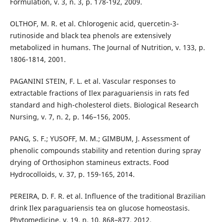
Formulation, v. 3, n. 3, p. 178-192, 2009.
OLTHOF, M. R. et al. Chlorogenic acid, quercetin-3-
rutinoside and black tea phenols are extensively
metabolized in humans. The Journal of Nutrition, v. 133, p.
1806-1814, 2001.
PAGANINI STEIN, F. L. et al. Vascular responses to
extractable fractions of Ilex paraguariensis in rats fed
standard and high-cholesterol diets. Biological Research
Nursing, v. 7, n. 2, p. 146–156, 2005.
PANG, S. F.; YUSOFF, M. M.; GIMBUM, J. Assessment of
phenolic compounds stability and retention during spray
drying of Orthosiphon stamineus extracts. Food
Hydrocolloids, v. 37, p. 159-165, 2014.
PEREIRA, D. F. R. et al. Influence of the traditional Brazilian
drink Ilex paraguariensis tea on glucose homeostasis.
Phytomedicine, v. 19, n. 10, 868–877, 2012.