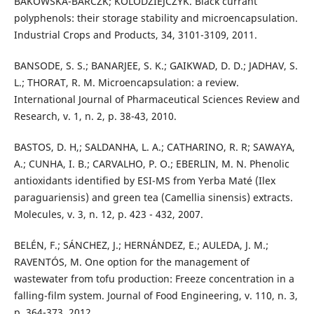
BAKOWSKA-BARCZK; KOLODZIEJCZYK. Black currant
polyphenols: their storage stability and microencapsulation.
Industrial Crops and Products, 34, 3101-3109, 2011.
BANSODE, S. S.; BANARJEE, S. K.; GAIKWAD, D. D.; JADHAV, S.
L.; THORAT, R. M. Microencapsulation: a review.
International Journal of Pharmaceutical Sciences Review and
Research, v. 1, n. 2, p. 38-43, 2010.
BASTOS, D. H,; SALDANHA, L. A.; CATHARINO, R. R; SAWAYA,
A.; CUNHA, I. B.; CARVALHO, P. O.; EBERLIN, M. N. Phenolic
antioxidants identified by ESI-MS from Yerba Maté (Ilex
paraguariensis) and green tea (Camellia sinensis) extracts.
Molecules, v. 3, n. 12, p. 423 - 432, 2007.
BELÉN, F.; SÁNCHEZ, J.; HERNÁNDEZ, E.; AULEDA, J. M.;
RAVENTÓS, M. One option for the management of
wastewater from tofu production: Freeze concentration in a
falling-film system. Journal of Food Engineering, v. 110, n. 3,
p. 364-373, 2012.