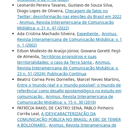
Leonardo Pereira Tavares, Gustavo de Souza Silva,
Diogo Lopes de Oliveira,
Checagem de fatos no
Twitter: desinformação nas eleições do Brasil em 2022
,
Animus. Revista Interamericana de Comunicação
Midiática: v. 21 n. 47 (2022)
Ada Cristina Machado Silveira,
Expediente
,
Animus.
Revista Interamericana de Comunicação Midiática: v. 1
n. 1 (2002)
Edson Modesto de Araújo Júnior, Giovana Goretti Feijó
de Almeida,
Territórios provisórios e suas
territorialidades: o caso da Terra Santa
,
Animus.
Revista Interamericana de Comunicação Midiática: v.
23 n. 51 (2024): Publicação Contínua
Beatriz Correa Pires Dornelles, Marcel Neves Martins,
Entre o ‘mundo real’ e o ‘mundo possível’: o ‘mundo de
referência’ como desafio epistemológico no estudo em
comunicação
,
Animus. Revista Interamericana de
Comunicação Midiática: v. 15 n. 30 (2016)
PATRÍCIA RAKEL DE CASTRO SENA, PABLO Pinheiro
Corrêa Leal,
A (DES)CARACTERIZAÇÃO DA
COMUNICAÇÃO PÚBLICA NO BRASIL: A EBC DE TEMER
A BOLSONARO
,
Animus. Revista Interamericana de