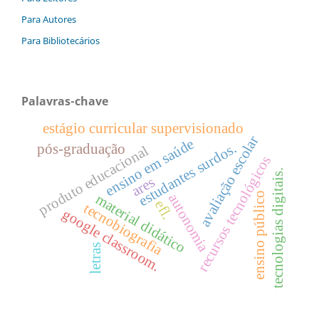
Para Autores
Para Bibliotecários
Palavras-chave
estágio curricular supervisionado
avaliação escolar
ensino em saúde
estudantes surdos.
pós-graduação
produto educacional
recursos tecnológicos
tecnologias digitais.
ares
ensino público
autonomia
material didático
efl.
tecnobiografia
google classroom.
letras