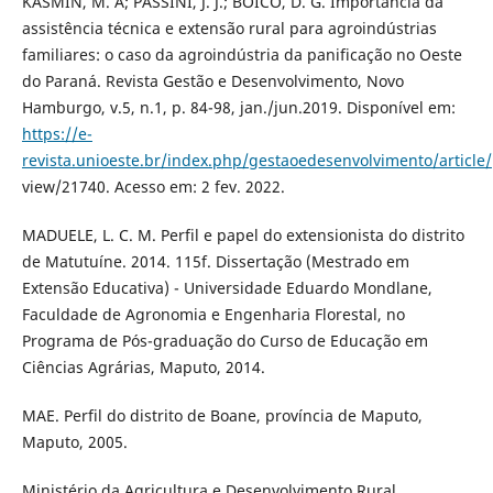
KASMIN, M. A; PASSINI, J. J.; BOICO, D. G. Importância da
assistência técnica e extensão rural para agroindústrias
familiares: o caso da agroindústria da panificação no Oeste
do Paraná. Revista Gestão e Desenvolvimento, Novo
Hamburgo, v.5, n.1, p. 84-98, jan./jun.2019. Disponível em:
https://e-
revista.unioeste.br/index.php/gestaoedesenvolvimento/article/
view/21740. Acesso em: 2 fev. 2022.
MADUELE, L. C. M. Perfil e papel do extensionista do distrito
de Matutuíne. 2014. 115f. Dissertação (Mestrado em
Extensão Educativa) - Universidade Eduardo Mondlane,
Faculdade de Agronomia e Engenharia Florestal, no
Programa de Pós-graduação do Curso de Educação em
Ciências Agrárias, Maputo, 2014.
MAE. Perfil do distrito de Boane, província de Maputo,
Maputo, 2005.
Ministério da Agricultura e Desenvolvimento Rural.