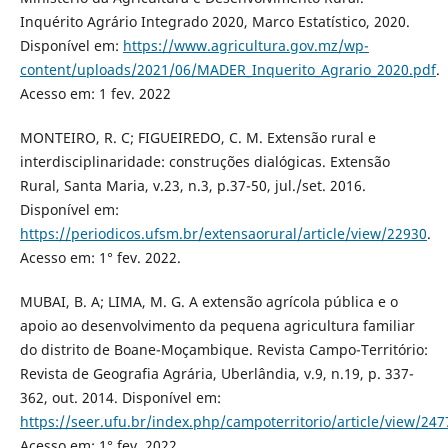
Inquérito Agrário Integrado 2020, Marco Estatístico, 2020.
Disponível em:
https://www.agricultura.gov.mz/wp-
content/uploads/2021/06/MADER_Inquerito_Agrario_2020.pdf
.
Acesso em: 1 fev. 2022
MONTEIRO, R. C; FIGUEIREDO, C. M. Extensão rural e
interdisciplinaridade: construções dialógicas. Extensão
Rural, Santa Maria, v.23, n.3, p.37-50, jul./set. 2016.
Disponível em:
https://periodicos.ufsm.br/extensaorural/article/view/22930
.
Acesso em: 1° fev. 2022.
MUBAI, B. A; LIMA, M. G. A extensão agrícola pública e o
apoio ao desenvolvimento da pequena agricultura familiar
do distrito de Boane-Moçambique. Revista Campo-Território:
Revista de Geografia Agrária, Uberlândia, v.9, n.19, p. 337-
362, out. 2014. Disponível em:
https://seer.ufu.br/index.php/campoterritorio/article/view/247
Acesso em: 1° fev. 2022