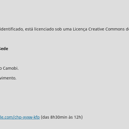
identificado, está licenciado sob uma Licença Creative Commons do
Sede
ro Camobi.
avimento.
gle.com/chp-xyxw-kfp
(das 8h30min às 12h)