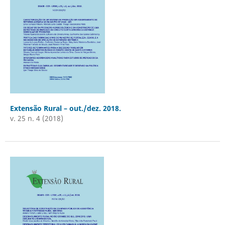
Extensão Rural – out./dez. 2018.‬‬‬‬‬‬‬‬‬‬‬‬‬‬‬‬‬‬‬‬
v. 25 n. 4 (2018)