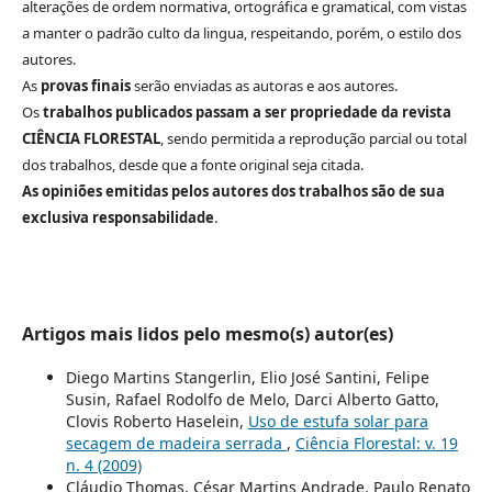
alterações de ordem normativa, ortográfica e gramatical, com vistas
a manter o padrão culto da lingua, respeitando, porém, o estilo dos
autores.
As
provas finais
serão enviadas as autoras e aos autores.
Os
trabalhos publicados passam a ser propriedade da revista
CIÊNCIA FLORESTAL
, sendo permitida a reprodução parcial ou total
dos trabalhos, desde que a fonte original seja citada.
As opiniões emitidas pelos autores dos trabalhos são de sua
exclusiva responsabilidade
.
Artigos mais lidos pelo mesmo(s) autor(es)
Diego Martins Stangerlin, Elio José Santini, Felipe
Susin, Rafael Rodolfo de Melo, Darci Alberto Gatto,
Clovis Roberto Haselein,
Uso de estufa solar para
secagem de madeira serrada
,
Ciência Florestal: v. 19
n. 4 (2009)
Cláudio Thomas, César Martins Andrade, Paulo Renato