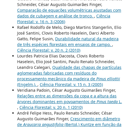
Schneider, César Augusto Guimarães Finger,
Comparação de equações volumétricas ajustadas com
dados de cubagem e análise de tronco.
,
Ciência
Florestal: v. 16 n. 3 (2006)
Rafael Rodolfo de Melo, Diego Martins Stangerlin, Elio
José Santini, Clovis Roberto Haselein, Darci Alberto
Gatto, Felipe Susin,
Durabilidade natural da madeira
de três espécies florestais em ensaios de campo.
,
Ciência Florestal: v. 20 n. 2 (2010)
Lourdes Patricia Elias Dacosta, Clovis Roberto
Haselein, Elio José Santini, Paulo Renato Schneider,
Leandro Calegari,
Qualidade das chapas de partículas
aglomeradas fabricadas com resíduos do
processamento mecânico da madeira de
Pinus elliottii
(Engelm.).
,
Ciência Florestal: v. 15 n. 3 (2005)
Veridiana Padoin, César Augusto Guimarães Finger,
Relações entre as dimensões da copa e a altura das
árvores dominantes em povoamentos de
Pinus taeda
L.
,
Ciência Florestal: v. 20 n. 1 (2010)
André Felipe Hess, Paulo Renato Schneider, César
Augusto Guimarães Finger,
Crescimento em diâmetro
de
Araucaria angustifolia
(Bertol.) Kuntze em função da