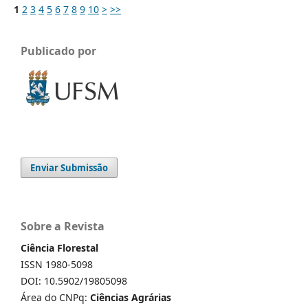
1
2
3
4
5
6
7
8
9
10
>
>>
Publicado por
Enviar Submissão
Sobre a Revista
Ciência Florestal
ISSN 1980-5098
DOI: 10.5902/19805098
Área do CNPq:
Ciências Agrárias