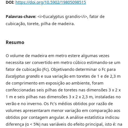
DOI:
https://doi.org/10.5902/19805098515
Palavras-chave:
<i>Eucalyptus grandis</i>, fator de
cubicação, torete, pilha de madeira.
Resumo
O volume de madeira em metro estere algumas vezes
necessita ser convertido em metro cúbico estimando-se um
fator de cubicação (Fc). Objetivando determinar o Fc para
Eucalyptus grandis
e sua variação em toretes de 1 e de 2,3 m
de comprimento em exposição ao ambiente, foram
confeccionadas seis pilhas de toretes nas dimensões 3 x 2 x
1 m e seis pilhas nas dimensões 3 x 2 x 2,3 m, instaladas no
verão e no inverno. Os Fc's médios obtidos por razão de
volumes apresentaram menor variação em comparação aos
obtidos por contagem angular. A análise estatística indicou
diferença (α < 5%) nas variáveis do efeito principal, isto é: na