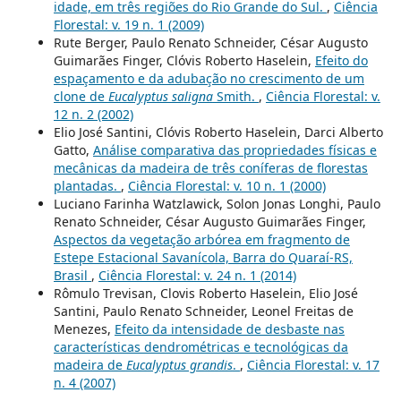
idade, em três regiões do Rio Grande do Sul.
,
Ciência
Florestal: v. 19 n. 1 (2009)
Rute Berger, Paulo Renato Schneider, César Augusto
Guimarães Finger, Clóvis Roberto Haselein,
Efeito do
espaçamento e da adubação no crescimento de um
clone de
Eucalyptus saligna
Smith.
,
Ciência Florestal: v.
12 n. 2 (2002)
Elio José Santini, Clóvis Roberto Haselein, Darci Alberto
Gatto,
Análise comparativa das propriedades físicas e
mecânicas da madeira de três coníferas de florestas
plantadas.
,
Ciência Florestal: v. 10 n. 1 (2000)
Luciano Farinha Watzlawick, Solon Jonas Longhi, Paulo
Renato Schneider, César Augusto Guimarães Finger,
Aspectos da vegetação arbórea em fragmento de
Estepe Estacional Savanícola, Barra do Quaraí-RS,
Brasil
,
Ciência Florestal: v. 24 n. 1 (2014)
Rômulo Trevisan, Clovis Roberto Haselein, Elio José
Santini, Paulo Renato Schneider, Leonel Freitas de
Menezes,
Efeito da intensidade de desbaste nas
características dendrométricas e tecnológicas da
madeira de
Eucalyptus grandis
.
,
Ciência Florestal: v. 17
n. 4 (2007)