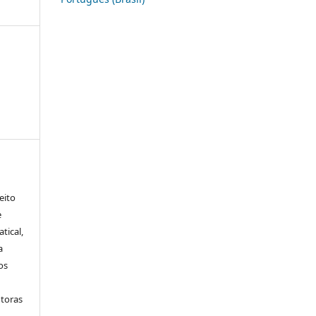
eito
e
tical,
a
os
utoras