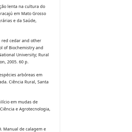
ção lenta na cultura do
aracajú em Mato Grosso
grárias e da Saúde,
n red cedar and other
ol of Biochemistry and
ational University; Rural
n, 2005. 60 p.
o espécies arbóreas em
da. Ciência Rural, Santa
silício em mudas de
 Ciência e Agrotecnologia,
. Manual de calagem e