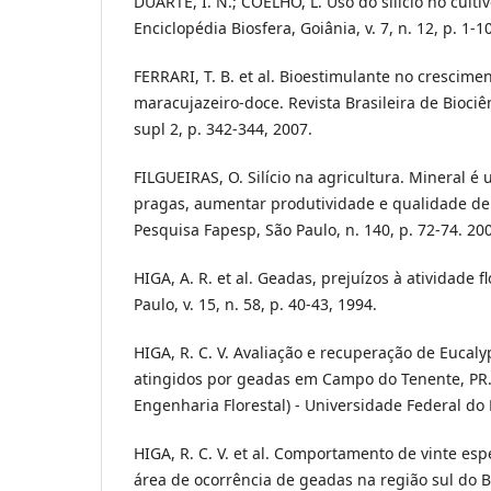
DUARTE, I. N.; COELHO, L. Uso do silício no cult
Enciclopédia Biosfera, Goiânia, v. 7, n. 12, p. 1-1
FERRARI, T. B. et al. Bioestimulante no crescime
maracujazeiro-doce. Revista Brasileira de Biociênc
supl 2, p. 342-344, 2007.
FILGUEIRAS, O. Silício na agricultura. Mineral é
pragas, aumentar produtividade e qualidade de 
Pesquisa Fapesp, São Paulo, n. 140, p. 72-74. 20
HIGA, A. R. et al. Geadas, prejuízos à atividade fl
Paulo, v. 15, n. 58, p. 40-43, 1994.
HIGA, R. C. V. Avaliação e recuperação de Eucal
atingidos por geadas em Campo do Tenente, PR
Engenharia Florestal) - Universidade Federal do 
HIGA, R. C. V. et al. Comportamento de vinte es
área de ocorrência de geadas na região sul do Br