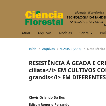
Atual
Arquivos
Notícias
Sobre
Polí
Início
/
Arquivos
/
v. 28 n. 2 (2018)
/
Nota Técnica
RESISTÊNCIA À GEADA E CR
ciliata</i> EM CULTIVOS 
grandis</i> EM DIFERENT
Clovis Orlando Da Ros
Edison Rogerio Perrando