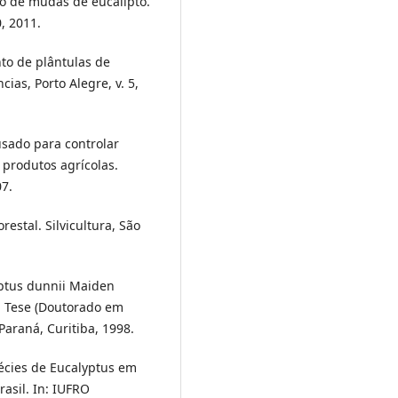
ivo de mudas de eucalipto.
0, 2011.
nto de plântulas de
ias, Porto Alegre, v. 5,
 usado para controlar
produtos agrícolas.
07.
orestal. Silvicultura, São
yptus dunnii Maiden
. Tese (Doutorado em
Paraná, Curitiba, 1998.
pécies de Eucalyptus em
asil. In: IUFRO