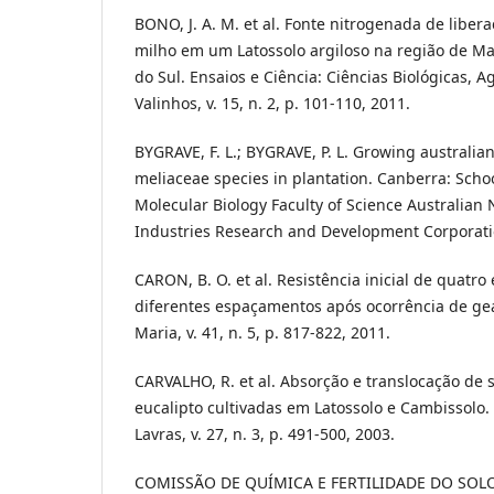
BONO, J. A. M. et al. Fonte nitrogenada de libera
milho em um Latossolo argiloso na região de M
do Sul. Ensaios e Ciência: Ciências Biológicas, A
Valinhos, v. 15, n. 2, p. 101-110, 2011.
BYGRAVE, F. L.; BYGRAVE, P. L. Growing australia
meliaceae species in plantation. Canberra: Scho
Molecular Biology Faculty of Science Australian N
Industries Research and Development Corporatio
CARON, B. O. et al. Resistência inicial de quatr
diferentes espaçamentos após ocorrência de gea
Maria, v. 41, n. 5, p. 817-822, 2011.
CARVALHO, R. et al. Absorção e translocação de 
eucalipto cultivadas em Latossolo e Cambissolo.
Lavras, v. 27, n. 3, p. 491-500, 2003.
COMISSÃO DE QUÍMICA E FERTILIDADE DO SOLO