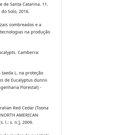
e de Santa Catarina. 11.
 do Solo, 2016.
fezais sombreados e a
 tecnologias na produção
eucalypts. Camberra:
 taeda L. na proteção
ns de Eucalyptus dunnii
genharia Florestal) -
tralian Red Cedar (Toona
 In: NORTH AMERICAN
l.: s. n.], 2009.