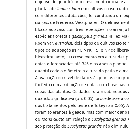
objetivo de quantificar o crescimento inicial e a
plantas de
Toona ciliata
em cultivos consorciad
com diferentes adubações, foi conduzido um e
campus
de Frederico Westphalen. O delineament
blocos ao acaso com três repetições, no arranjo f
espécies florestais (
Eucalyptus grandis
Hill ex Ma
Roem var.
australis
), dois tipos de cultivos (solte
tipos de adubação (NPK, NPK + Si e NP de liberaç
bioestimulante). O crescimento em altura das 
datas diferenciadas até 346 dias após o plantio. 
quantificado o diâmetro a altura do peito e a ma
A avaliação do nível de danos às plantas e o gra
foi feito com atribuição de notas com base nas p
copas das plantas. Os dados foram submetidos à 
quando significativa (p ≤ 0,05), procedeu-se a
dos tratamentos pelo teste de Tukey (p ≤ 0,05). A
foram tolerantes à geada, mas com maior dano n
de
Toona ciliata
em relação a
Eucalyptus
grandis.
sob proteção de
Eucalyptus
grandis
não diminuiu