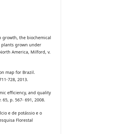
on growth, the biochemical
s plants grown under
North America, Milford, v.
ion map for Brazil.
 711-728, 2013.
mic efficiency, and quality
. 65, p. 567- 691, 2008.
lcio e de potássio e o
squisa Florestal