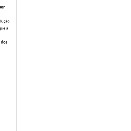
ser
odução
que a
 dos