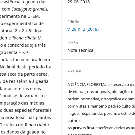
 resistência à geada das
29-06-2018
os com
Eucalyptus grandis,
xperimento na UFSM,
Edição
o experimental foi de
v. 28 n. 2 (2018)
atorial 2 x 2 x 3: duas
iden
e
Toona ciliata
M.
Seção
iro e consorciado) e três
Nota Técnica
ão lenta + K +
plantas foi mensurado em
No final deste período foi
Licença
ssa seca da parte aérea.
u de resistência à geada
A CIÊNCIA FLORESTAL se reserva o dir
lantas inteiras e nas
de efetuar, nos originais, alterações d
análise de variância e,
ordem normativa, ortográfica e grama
 comparação das médias
com vistas a manter o padrão culto d
s duas espécies florestais
lingua, respeitando, porém, o estilo d
a área foliar nas plantas
autores.
O cultivo de
Toona ciliata
As
provas finais
serão enviadas as a
 os danos da geada no
e aos autores.