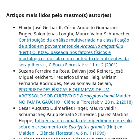
Artigos mais lidos pelo mesmo(s) autor(es)
Eloidir José Gerhardt, César Augusto Guimarães
Finger, Solon Jonas Longhi, Mauro Valdir Schumacher,
Contribuição da análise multivariada na classificação
de sítios em povoamentos de
Araucaria angustifilia
(Bert.) O. Ktze., baseada nos fatores físicos e
morfológicos do solo e no conteúdo de nutrientes da
serapilheira.
,
Ciência Florestal: v. 11 n. 2 (2001)
Suzana Ferreira da Rosa, Dalvan José Reinert, José
Miguel Reichert, Frederico Dimas Fleig, Miriam
Fernanda Rodrigues, Neiva Somavilla Gelain,
PROPRIEDADES FÍSICAS E QUÍMICAS DE UM
ARGISSOLO SOB CULTIVO DE
Eucalyptus dunnii
Maiden
NO PAMPA GAÚCHO
,
Ciência Florestal: v. 28 n. 2 (2018)
César Augusto Guimarães Finger, Mauro Valdir
Schumacher, Paulo Renato Schneider, Juarez Martins
Hoppe,
Influência da camada de impedimento no solo
sobre o crescimento de
Eucalyptus grandis
(Hill) ex
Maiden.
,
Ciência Florestal: v. 6 n. 1 (1996)