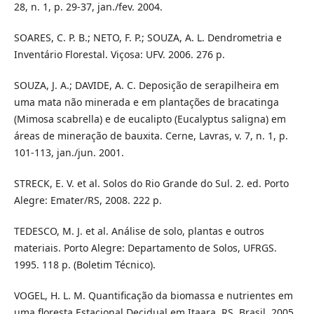
28, n. 1, p. 29-37, jan./fev. 2004.
SOARES, C. P. B.; NETO, F. P.; SOUZA, A. L. Dendrometria e
Inventário Florestal. Viçosa: UFV. 2006. 276 p.
SOUZA, J. A.; DAVIDE, A. C. Deposição de serapilheira em
uma mata não minerada e em plantações de bracatinga
(Mimosa scabrella) e de eucalipto (Eucalyptus saligna) em
áreas de mineração de bauxita. Cerne, Lavras, v. 7, n. 1, p.
101-113, jan./jun. 2001.
STRECK, E. V. et al. Solos do Rio Grande do Sul. 2. ed. Porto
Alegre: Emater/RS, 2008. 222 p.
TEDESCO, M. J. et al. Análise de solo, plantas e outros
materiais. Porto Alegre: Departamento de Solos, UFRGS.
1995. 118 p. (Boletim Técnico).
VOGEL, H. L. M. Quantificação da biomassa e nutrientes em
uma floresta Estacional Decidual em Itaara, RS, Brasil. 2005.