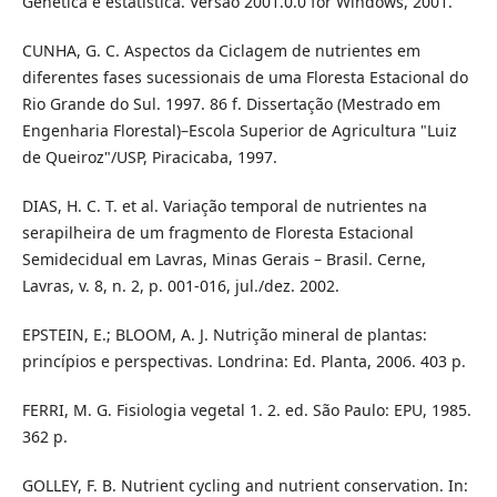
Genética e estatística. Versão 2001.0.0 for Windows, 2001.
CUNHA, G. C. Aspectos da Ciclagem de nutrientes em
diferentes fases sucessionais de uma Floresta Estacional do
Rio Grande do Sul. 1997. 86 f. Dissertação (Mestrado em
Engenharia Florestal)–Escola Superior de Agricultura "Luiz
de Queiroz"/USP, Piracicaba, 1997.
DIAS, H. C. T. et al. Variação temporal de nutrientes na
serapilheira de um fragmento de Floresta Estacional
Semidecidual em Lavras, Minas Gerais – Brasil. Cerne,
Lavras, v. 8, n. 2, p. 001-016, jul./dez. 2002.
EPSTEIN, E.; BLOOM, A. J. Nutrição mineral de plantas:
princípios e perspectivas. Londrina: Ed. Planta, 2006. 403 p.
FERRI, M. G. Fisiologia vegetal 1. 2. ed. São Paulo: EPU, 1985.
362 p.
GOLLEY, F. B. Nutrient cycling and nutrient conservation. In: