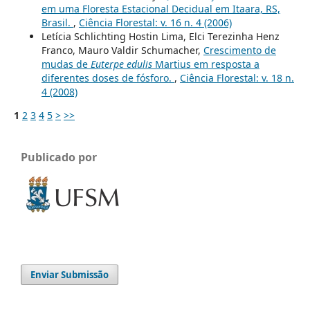
em uma Floresta Estacional Decidual em Itaara, RS,
Brasil.
,
Ciência Florestal: v. 16 n. 4 (2006)
Letícia Schlichting Hostin Lima, Elci Terezinha Henz
Franco, Mauro Valdir Schumacher,
Crescimento de
mudas de
Euterpe edulis
Martius em resposta a
diferentes doses de fósforo.
,
Ciência Florestal: v. 18 n.
4 (2008)
1
2
3
4
5
>
>>
Publicado por
Enviar Submissão