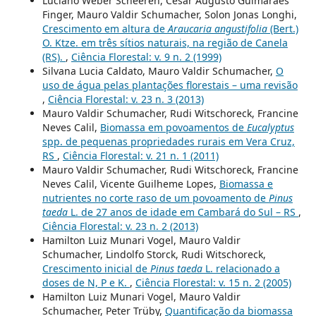
Luciano Weber Scheeren, César Augusto Guimarães
Finger, Mauro Valdir Schumacher, Solon Jonas Longhi,
Crescimento em altura de
Araucaria angustifolia
(Bert.)
O. Ktze. em três sítios naturais, na região de Canela
(RS).
,
Ciência Florestal: v. 9 n. 2 (1999)
Silvana Lucia Caldato, Mauro Valdir Schumacher,
O
uso de água pelas plantações florestais – uma revisão
,
Ciência Florestal: v. 23 n. 3 (2013)
Mauro Valdir Schumacher, Rudi Witschoreck, Francine
Neves Calil,
Biomassa em povoamentos de
Eucalyptus
spp. de pequenas propriedades rurais em Vera Cruz,
RS
,
Ciência Florestal: v. 21 n. 1 (2011)
Mauro Valdir Schumacher, Rudi Witschoreck, Francine
Neves Calil, Vicente Guilheme Lopes,
Biomassa e
nutrientes no corte raso de um povoamento de
Pinus
taeda
L. de 27 anos de idade em Cambará do Sul – RS
,
Ciência Florestal: v. 23 n. 2 (2013)
Hamilton Luiz Munari Vogel, Mauro Valdir
Schumacher, Lindolfo Storck, Rudi Witschoreck,
Crescimento inicial de
Pinus taeda
L. relacionado a
doses de N, P e K.
,
Ciência Florestal: v. 15 n. 2 (2005)
Hamilton Luiz Munari Vogel, Mauro Valdir
Schumacher, Peter Trüby,
Quantificação da biomassa