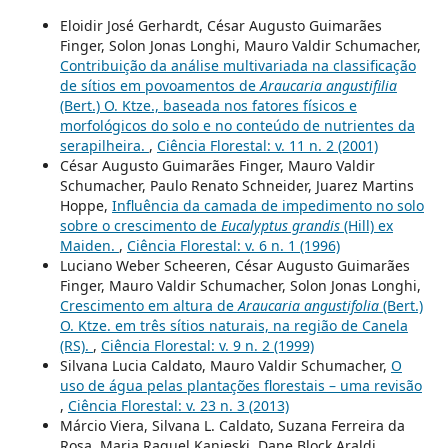
Eloidir José Gerhardt, César Augusto Guimarães
Finger, Solon Jonas Longhi, Mauro Valdir Schumacher,
Contribuição da análise multivariada na classificação
de sítios em povoamentos de
Araucaria angustifilia
(Bert.) O. Ktze., baseada nos fatores físicos e
morfológicos do solo e no conteúdo de nutrientes da
serapilheira.
,
Ciência Florestal: v. 11 n. 2 (2001)
César Augusto Guimarães Finger, Mauro Valdir
Schumacher, Paulo Renato Schneider, Juarez Martins
Hoppe,
Influência da camada de impedimento no solo
sobre o crescimento de
Eucalyptus grandis
(Hill) ex
Maiden.
,
Ciência Florestal: v. 6 n. 1 (1996)
Luciano Weber Scheeren, César Augusto Guimarães
Finger, Mauro Valdir Schumacher, Solon Jonas Longhi,
Crescimento em altura de
Araucaria angustifolia
(Bert.)
O. Ktze. em três sítios naturais, na região de Canela
(RS).
,
Ciência Florestal: v. 9 n. 2 (1999)
Silvana Lucia Caldato, Mauro Valdir Schumacher,
O
uso de água pelas plantações florestais – uma revisão
,
Ciência Florestal: v. 23 n. 3 (2013)
Márcio Viera, Silvana L. Caldato, Suzana Ferreira da
Rosa, Maria Raquel Kanieski, Dane Block Araldi,