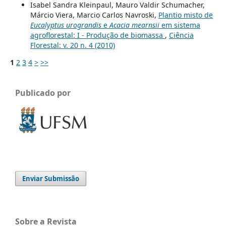
Isabel Sandra Kleinpaul, Mauro Valdir Schumacher,
Márcio Viera, Marcio Carlos Navroski,
Plantio misto de
Eucalyptus urograndis
e
Acacia mearnsii
em sistema
agroflorestal: I - Produção de biomassa
,
Ciência
Florestal: v. 20 n. 4 (2010)
1
2
3
4
>
>>
Publicado por
Enviar Submissão
Sobre a Revista