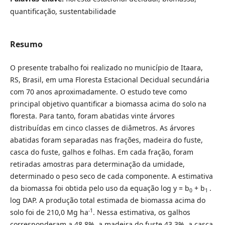
quantificação, sustentabilidade
Resumo
O presente trabalho foi realizado no município de Itaara,
RS, Brasil, em uma Floresta Estacional Decidual secundária
com 70 anos aproximadamente. O estudo teve como
principal objetivo quantificar a biomassa acima do solo na
floresta. Para tanto, foram abatidas vinte árvores
distribuídas em cinco classes de diâmetros. As árvores
abatidas foram separadas nas frações, madeira do fuste,
casca do fuste, galhos e folhas. Em cada fração, foram
retiradas amostras para determinação da umidade,
determinado o peso seco de cada componente. A estimativa
da biomassa foi obtida pelo uso da equação log y = b
+ b
.
0
1
log DAP. A produção total estimada de biomassa acima do
-1
solo foi de 210,0 Mg ha
. Nessa estimativa, os galhos
corresponderam a 48,8%, a madeira do fuste 43,3%, a casca