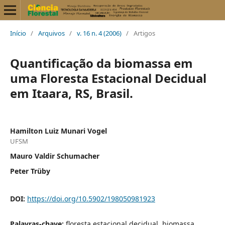
Início
/
Arquivos
/
v. 16 n. 4 (2006)
/
Artigos
Quantificação da biomassa em
uma Floresta Estacional Decidual
em Itaara, RS, Brasil.
Hamilton Luiz Munari Vogel
UFSM
Mauro Valdir Schumacher
Peter Trüby
DOI:
https://doi.org/10.5902/198050981923
Palavras-chave:
floresta estacional decidual, biomassa,