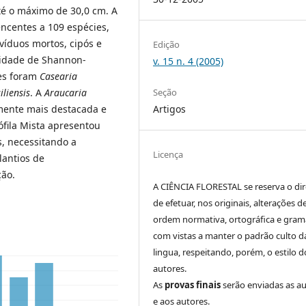
té o máximo de 30,0 cm. A
encentes a 109 espécies,
víduos mortos, cipós e
Edição
rsidade de Shannon-
v. 15 n. 4 (2005)
tes foram
Casearia
Seção
iliensis
. A
Araucaria
Artigos
mente mais destacada e
fila Mista apresentou
s, necessitando a
Licença
lantios de
ção.
A CIÊNCIA FLORESTAL se reserva o dir
de efetuar, nos originais, alterações d
ordem normativa, ortográfica e grama
com vistas a manter o padrão culto d
lingua, respeitando, porém, o estilo d
autores.
As
provas finais
serão enviadas as a
e aos autores.