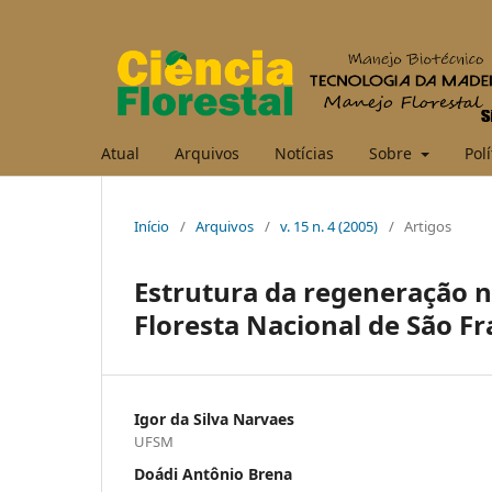
Atual
Arquivos
Notícias
Sobre
Polí
Início
/
Arquivos
/
v. 15 n. 4 (2005)
/
Artigos
Estrutura da regeneração n
Floresta Nacional de São Fr
Igor da Silva Narvaes
UFSM
Doádi Antônio Brena