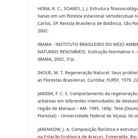
HORA, R. C.; SOARES, J. J. Estrutura fitossociol
lianas em um floresta estacional semidecidual 
Carlos, SP. Revista Brasileira de Botânica, São Pau
2002.
IBAMA - INSTITUTO BRASILEIRO DO MEIO AMB
NATURAIS RENOVÁVEIS. Instrução Normativa n. 4 
IBAMA, 2002, 31p.
INOUE, M. T. Regeneração Natural: Seus proble
as Florestas Brasileiras. Curitiba: FUPEF, 1979. 22
JARDIM, F. C. S. Comportamento da regeneração 
arbóreas em diferentes intensidades de desbas
região de Manaus – AM. 1995. 169p. Tese (Dout
Florestal) – Universidade Federal de Viçosa, Vo o
JARENKOW, J. A. Composição florística e estrutu
na Estação Ecológica de Aracuri, Esmeralda, Rio