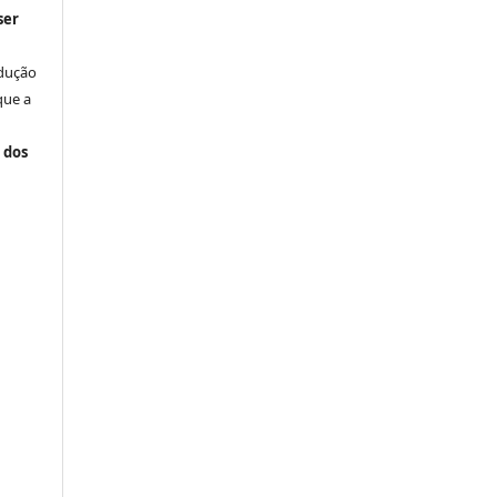
ser
odução
que a
 dos