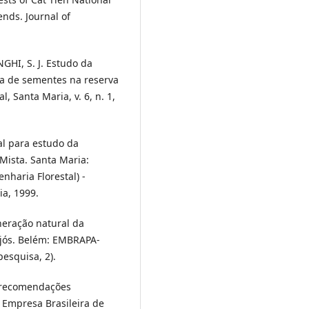
ends. Journal of
NGHI, S. J. Estudo da
a de sementes na reserva
l, Santa Maria, v. 6, n. 1,
l para estudo da
Mista. Santa Maria:
haria Florestal) -
ia, 1999.
neração natural da
ajós. Belém: EMBRAPA-
esquisa, 2).
s: recomendações
. Empresa Brasileira de