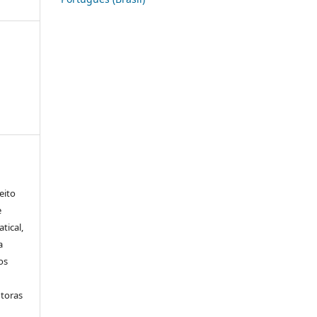
eito
e
tical,
a
os
utoras