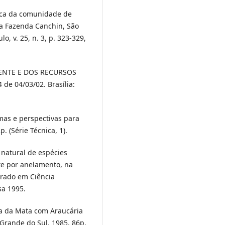
ógica da comunidade de
na Fazenda Canchin, São
lo, v. 25, n. 3, p. 323-329,
IENTE E DOS RECURSOS
de 04/03/02. Brasília:
mas e perspectivas para
p. (Série Técnica, 1).
natural de espécies
te por anelamento, na
orado em Ciência
sa 1995.
ra da Mata com Araucária
 Grande do Sul. 1985. 86p.