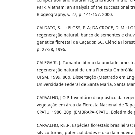
Park, Vietnam: an analysis of the successional tr
Biogeography, v. 27, p. 141-157, 2000.
CALDATO, S. L.; FLOSS, P. A; DA CROCE, D. M.; LO
regeneração natural, banco de sementes e chuv
genética florestal de Caçador, SC. Ciência Floresta
p. 27-38, 1996.
CALEGARI, J. Tamanho ótimo da unidade amostra
regeneração natural de uma Floresta Ombrófila 
UFSM, 1999. 80p. Dissertação (Mestrado em Engen
Universidade Federal de Santa Maria, Santa Mar
CARVALHO, J.O.P. Inventário diagnóstico da rege
vegetação em área da Floresta Nacional de Tap
CPATU, 1980. 20p. (EMBRAPA-CPATU. Boletim de p
CARVALHO, P.E.R. Espécies florestais brasileira
silviculturais, potencialidades e uso da madeira