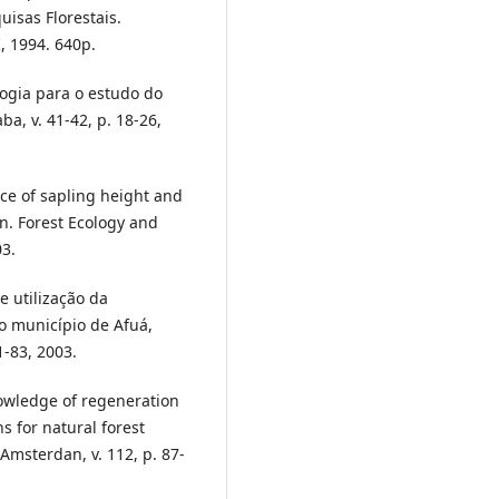
isas Florestais.
 1994. 640p.
logia para o estudo do
ba, v. 41-42, p. 18-26,
ce of sapling height and
. Forest Ecology and
3.
de utilização da
no município de Afuá,
71-83, 2003.
owledge of regeneration
s for natural forest
sterdan, v. 112, p. 87-