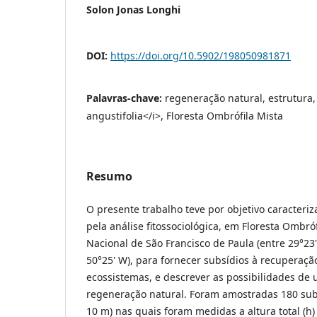
Solon Jonas Longhi
DOI:
https://doi.org/10.5902/198050981871
Palavras-chave:
regeneração natural, estrutura,
angustifolia</i>, Floresta Ombrófila Mista
Resumo
O presente trabalho teve por objetivo caracteriz
pela análise fitossociológica,
em Floresta Ombrófi
Nacional de São Francisco de Paula (entre 29°23' 
50°25' W), para fornecer subsídios à recuperaç
ecossistemas, e descrever as possibilidades de u
regeneração natural. Foram amostradas 180 sub
10 m) nas quais foram medidas a altura total (h)