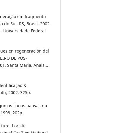
eneração em fragmento
a do Sul, RS, Brasil. 2002.
 – Universidade Federal
sques en regeneración del
LEIRO DE PÓS-
 Santa Maria. Anais...
dentificação &
tti, 2002. 325p.
gumas lianas nativas no
 1998. 202p.
ure, floristic
sts of Cat Tien National