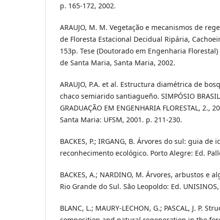
p. 165-172, 2002.
ARAUJO, M. M. Vegetação e mecanismos de reg
de Floresta Estacional Decidual Ripária, Cachoeir
153p. Tese (Doutorado em Engenharia Florestal)
de Santa Maria, Santa Maria, 2002.
ARAUJO, P.A. et al. Estructura diamétrica de bo
chaco semiarido santiagueño. SIMPÓSIO BRASI
GRADUAÇÃO EM ENGENHARIA FLORESTAL, 2., 2001,
Santa Maria: UFSM, 2001. p. 211-230.
BACKES, P.; IRGANG, B. Árvores do sul: guia de i
reconhecimento ecológico. Porto Alegre: Ed. Pallo
BACKES, A.; NARDINO, M. Árvores, arbustos e al
Rio Grande do Sul. São Leopoldo: Ed. UNISINOS,
BLANC, L.; MAURY-LECHON, G.; PASCAL, J. P. Struct
composition and natural regeneration in the fore