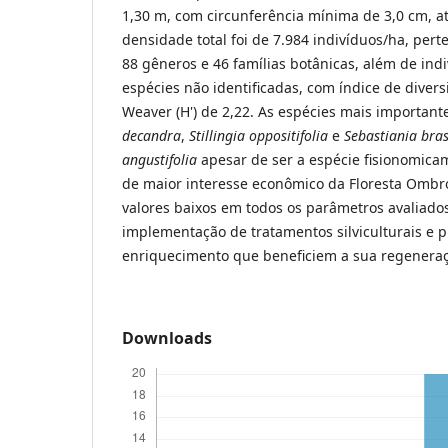
1,30 m, com circunferência mínima de 3,0 cm, a
densidade total foi de 7.984 indivíduos/ha, pert
88 gêneros e 46 famílias botânicas, além de indi
espécies não identificadas, com índice de dive
Weaver (H') de 2,22. As espécies mais importan
decandra
,
Stillingia oppositifolia
e
Sebastiania bras
angustifolia
apesar de ser a
espécie fisionomica
de maior interesse econômico da Floresta Ombró
valores baixos em todos os parâmetros avaliado
implementação de tratamentos silviculturais e p
enriquecimento que beneficiem a sua regenera
Downloads