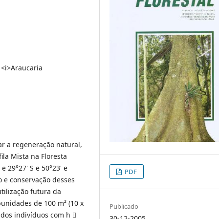
 <i>Araucaria
ar a regeneração natural,
la Mista na Floresta
e 29°27' S e 50°23' e
PDF
ão e conservação desses
tilização futura da
unidades de 100 m² (10 x
Publicado
 dos indivíduos com h 
30-12-2005