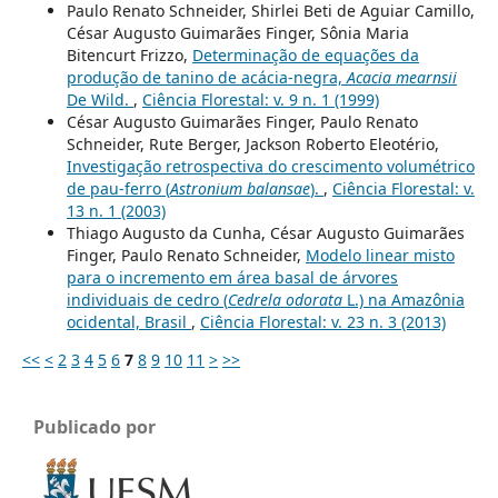
Paulo Renato Schneider, Shirlei Beti de Aguiar Camillo,
César Augusto Guimarães Finger, Sônia Maria
Bitencurt Frizzo,
Determinação de equações da
produção de tanino de acácia-negra,
Acacia mearnsii
De Wild.
,
Ciência Florestal: v. 9 n. 1 (1999)
César Augusto Guimarães Finger, Paulo Renato
Schneider, Rute Berger, Jackson Roberto Eleotério,
Investigação retrospectiva do crescimento volumétrico
de pau-ferro (
Astronium balansae
).
,
Ciência Florestal: v.
13 n. 1 (2003)
Thiago Augusto da Cunha, César Augusto Guimarães
Finger, Paulo Renato Schneider,
Modelo linear misto
para o incremento em área basal de árvores
individuais de cedro (
Cedrela odorata
L.) na Amazônia
ocidental, Brasil
,
Ciência Florestal: v. 23 n. 3 (2013)
<<
<
2
3
4
5
6
7
8
9
10
11
>
>>
Publicado por