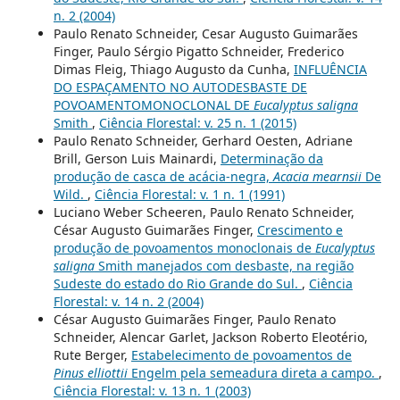
n. 2 (2004)
Paulo Renato Schneider, Cesar Augusto Guimarães
Finger, Paulo Sérgio Pigatto Schneider, Frederico
Dimas Fleig, Thiago Augusto da Cunha,
INFLUÊNCIA
DO ESPAÇAMENTO NO AUTODESBASTE DE
POVOAMENTOMONOCLONAL DE
Eucalyptus saligna
Smith
,
Ciência Florestal: v. 25 n. 1 (2015)
Paulo Renato Schneider, Gerhard Oesten, Adriane
Brill, Gerson Luis Mainardi,
Determinação da
produção de casca de acácia-negra,
Acacia mearnsii
De
Wild.
,
Ciência Florestal: v. 1 n. 1 (1991)
Luciano Weber Scheeren, Paulo Renato Schneider,
César Augusto Guimarães Finger,
Crescimento e
produção de povoamentos monoclonais de
Eucalyptus
saligna
Smith manejados com desbaste, na região
Sudeste do estado do Rio Grande do Sul.
,
Ciência
Florestal: v. 14 n. 2 (2004)
César Augusto Guimarães Finger, Paulo Renato
Schneider, Alencar Garlet, Jackson Roberto Eleotério,
Rute Berger,
Estabelecimento de povoamentos de
Pinus elliottii
Engelm pela semeadura direta a campo.
,
Ciência Florestal: v. 13 n. 1 (2003)