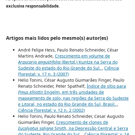
exclusiva responsabilidade
.
Artigos mais lidos pelo mesmo(s) autor(es)
André Felipe Hess, Paulo Renato Schneider, César
Martins Andrade,
Crescimento em volume de
Araucaria angustifolia
(Bertol.) Kuntze na Serra do
Sudeste do estado do Rio Grande do Sul.
,
Ciência
Florestal: v. 17 n. 3 (2007)
Helio Tonini, César Augusto Guimarães Finger, Paulo
Renato Schneider, Peter Spathelf,
Índice de sítio para
Pinus elliottii
Engelm, em três unidades de
mapeamento de solo, nas regiões da Serra do Sudeste
e Litoral, no estado do Rio Grande do Sul, Brasil.
,
Ciência Florestal: v. 12 n. 2 (2002)
Helio Tonini, Paulo Renato Schneider, Cesar Augusto
Guimarães Finger,
Crescimento de clones de
Eucalyptus saligna
Smith, na Depressão Central e Serra
do Sudeste, Rio Grande do Sul.
,
Ciência Florestal: v. 14