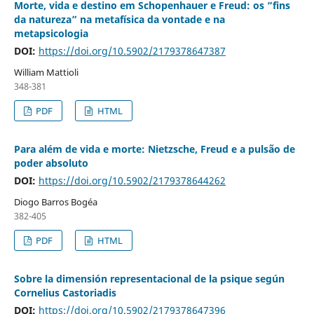
Morte, vida e destino em Schopenhauer e Freud: os “fins
da natureza” na metafísica da vontade e na
metapsicologia
DOI:
https://doi.org/10.5902/2179378647387
William Mattioli
348-381
PDF
HTML
Para além de vida e morte: Nietzsche, Freud e a pulsão de
poder absoluto
DOI:
https://doi.org/10.5902/2179378644262
Diogo Barros Bogéa
382-405
PDF
HTML
Sobre la dimensión representacional de la psique según
Cornelius Castoriadis
DOI:
https://doi.org/10.5902/2179378647396