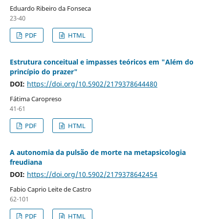
Eduardo Ribeiro da Fonseca
23-40
PDF
HTML
Estrutura conceitual e impasses teóricos em "Além do
princípio do prazer"
DOI:
https://doi.org/10.5902/2179378644480
Fátima Caropreso
41-61
PDF
HTML
A autonomia da pulsão de morte na metapsicologia
freudiana
DOI:
https://doi.org/10.5902/2179378642454
Fabio Caprio Leite de Castro
62-101
PDF
HTML