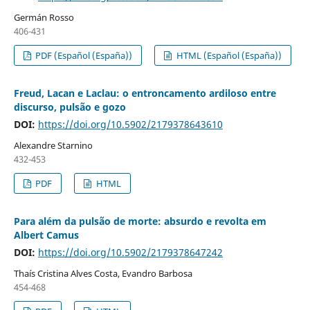
Germán Rosso
406-431
PDF (Español (España))
HTML (Español (España))
Freud, Lacan e Laclau: o entroncamento ardiloso entre
discurso, pulsão e gozo
DOI:
https://doi.org/10.5902/2179378643610
Alexandre Starnino
432-453
PDF
HTML
Para além da pulsão de morte: absurdo e revolta em
Albert Camus
DOI:
https://doi.org/10.5902/2179378647242
Thaís Cristina Alves Costa, Evandro Barbosa
454-468