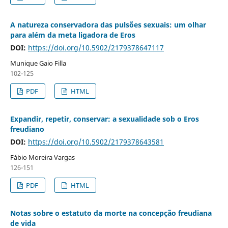
A natureza conservadora das pulsões sexuais: um olhar
para além da meta ligadora de Eros
DOI:
https://doi.org/10.5902/2179378647117
Munique Gaio Filla
102-125
PDF
HTML
Expandir, repetir, conservar: a sexualidade sob o Eros
freudiano
DOI:
https://doi.org/10.5902/2179378643581
Fábio Moreira Vargas
126-151
PDF
HTML
Notas sobre o estatuto da morte na concepção freudiana
de vida