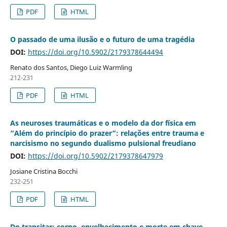
PDF
HTML
O passado de uma ilusão e o futuro de uma tragédia
DOI:
https://doi.org/10.5902/2179378644494
Renato dos Santos, Diego Luiz Warmling
212-231
PDF
HTML
As neuroses traumáticas e o modelo da dor física em
“Além do princípio do prazer”: relações entre trauma e
narcisismo no segundo dualismo pulsional freudiano
DOI:
https://doi.org/10.5902/2179378647979
Josiane Cristina Bocchi
232-251
PDF
HTML
Do transitar: corpo, envelhecimento e morte em chave