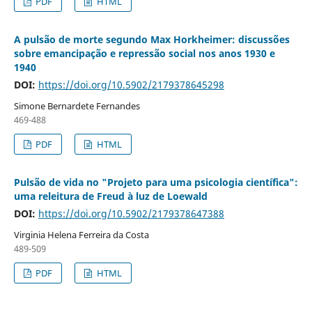
PDF
HTML
A pulsão de morte segundo Max Horkheimer: discussões
sobre emancipação e repressão social nos anos 1930 e
1940
DOI:
https://doi.org/10.5902/2179378645298
Simone Bernardete Fernandes
469-488
PDF
HTML
Pulsão de vida no "Projeto para uma psicologia científica":
uma releitura de Freud à luz de Loewald
DOI:
https://doi.org/10.5902/2179378647388
Virginia Helena Ferreira da Costa
489-509
PDF
HTML