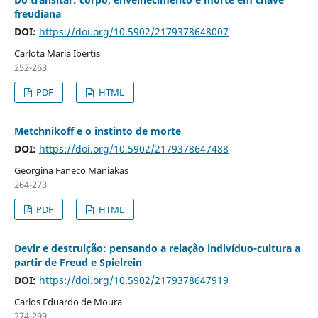
freudiana
DOI:
https://doi.org/10.5902/2179378648007
Carlota María Ibertis
252-263
PDF
HTML
Metchnikoff e o instinto de morte
DOI:
https://doi.org/10.5902/2179378647488
Georgina Faneco Maniakas
264-273
PDF
HTML
Devir e destruição: pensando a relação indivíduo-cultura a
partir de Freud e Spielrein
DOI:
https://doi.org/10.5902/2179378647919
Carlos Eduardo de Moura
274-299