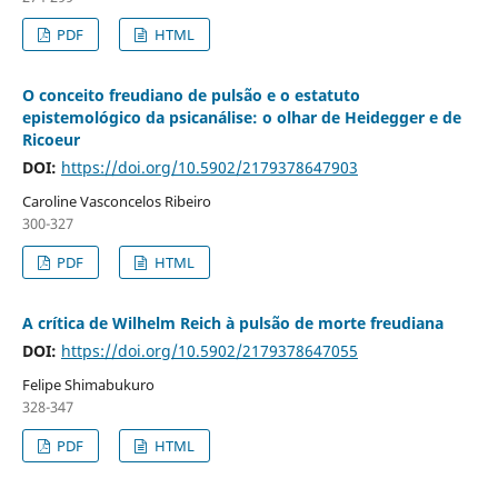
PDF
HTML
O conceito freudiano de pulsão e o estatuto
epistemológico da psicanálise: o olhar de Heidegger e de
Ricoeur
DOI:
https://doi.org/10.5902/2179378647903
Caroline Vasconcelos Ribeiro
300-327
PDF
HTML
A crítica de Wilhelm Reich à pulsão de morte freudiana
DOI:
https://doi.org/10.5902/2179378647055
Felipe Shimabukuro
328-347
PDF
HTML