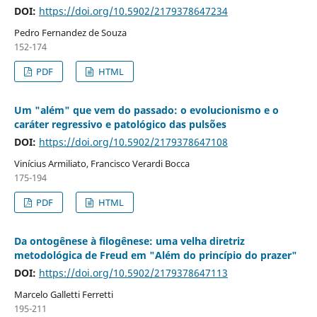
DOI:
https://doi.org/10.5902/2179378647234
Pedro Fernandez de Souza
152-174
PDF
HTML
Um "além" que vem do passado: o evolucionismo e o
caráter regressivo e patológico das pulsões
DOI:
https://doi.org/10.5902/2179378647108
Vinícius Armiliato, Francisco Verardi Bocca
175-194
PDF
HTML
Da ontogênese à filogênese: uma velha diretriz
metodológica de Freud em "Além do princípio do prazer"
DOI:
https://doi.org/10.5902/2179378647113
Marcelo Galletti Ferretti
195-211