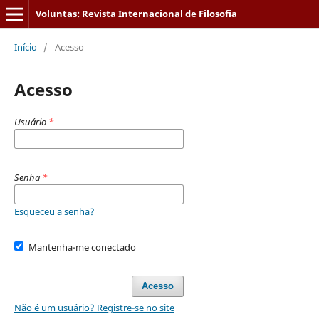
Voluntas: Revista Internacional de Filosofia
Início
/
Acesso
Acesso
Usuário
*
Senha
*
Esqueceu a senha?
Mantenha-me conectado
Acesso
Não é um usuário? Registre-se no site