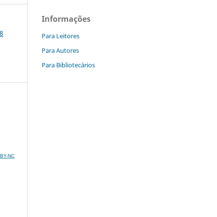
Informações
18
Para Leitores
Para Autores
Para Bibliotecários
C BY-NC