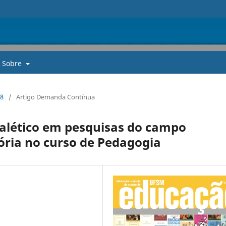
Sobre
18
/
Artigo Demanda Contínua
ialético em pesquisas do campo
tória no curso de Pedagogia