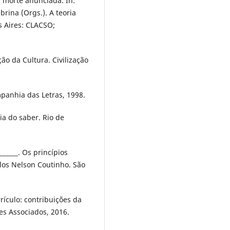
 morte anunciada. In:
rina (Orgs.). A teoria
s Aires: CLACSO;
ão da Cultura. Civilização
panhia das Letras, 1998.
ia do saber. Rio de
_____. Os princípios
los Nelson Coutinho. São
ículo: contribuições da
es Associados, 2016.