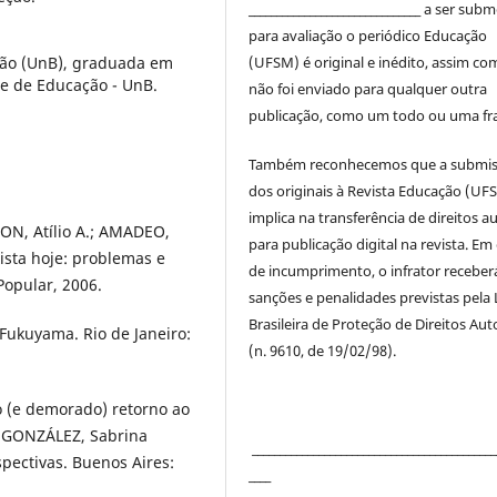
_______________________________ a ser sub
para avaliação o periódico Educação
(UFSM) é original e inédito, assim co
ção (UnB), graduada em
de de Educação - UnB.
não foi enviado para qualquer outra
publicação, como um todo ou uma fr
Também reconhecemos que a submi
dos originais à Revista Educação (UF
implica na transferência de direitos a
ON, Atílio A.; AMADEO,
para publicação digital na revista. Em
ista hoje: problemas e
de incumprimento, o infrator receber
Popular, 2006.
sanções e penalidades previstas pela 
Brasileira de Proteção de Direitos Aut
Fukuyama. Rio de Janeiro:
(n. 9610, de 19/02/98).
o (e demorado) retorno ao
; GONZÁLEZ, Sabrina
____________________________________________
spectivas. Buenos Aires:
____