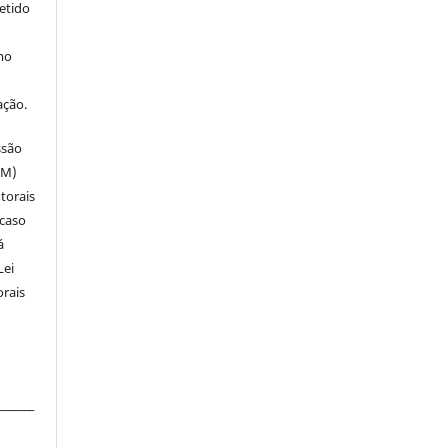
metido
mo
ação.
ssão
SM)
utorais
 caso
á
Lei
orais
_______