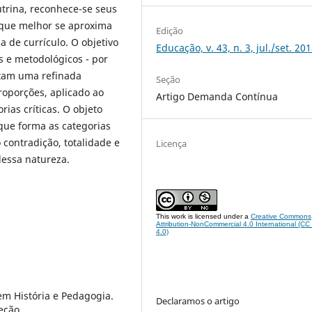
trina, reconhece-se seus
 que melhor se aproxima
Edição
a de currículo. O objetivo
Educação, v. 43, n. 3, jul./set. 20
s e metodológicos - por
antam uma refinada
Seção
roporções, aplicado ao
Artigo Demanda Contínua
rias críticas. O objeto
 que forma as categorias
 contradição, totalidade e
Licença
dessa natureza.
This work is licensed under a
Creative Commons
Attribution-NonCommercial 4.0 International (C
4.0)
m História e Pedagogia.
Declaramos o artigo
eção.