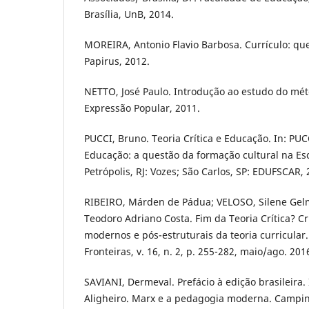
Brasília, UnB, 2014.
MOREIRA, Antonio Flavio Barbosa. Currículo: qu
Papirus, 2012.
NETTO, José Paulo. Introdução ao estudo do mét
Expressão Popular, 2011.
PUCCI, Bruno. Teoria Crítica e Educação. In: PUCC
Educação: a questão da formação cultural na Esc
Petrópolis, RJ: Vozes; São Carlos, SP: EDUFSCAR, 
RIBEIRO, Márden de Pádua; VELOSO, Silene Gel
Teodoro Adriano Costa. Fim da Teoria Crítica? Cr
modernos e pós-estruturais da teoria curricular.
Fronteiras, v. 16, n. 2, p. 255-282, maio/ago. 201
SAVIANI, Dermeval. Prefácio à edição brasileir
Aligheiro. Marx e a pedagogia moderna. Campina