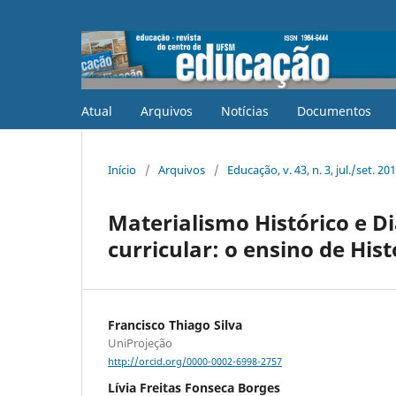
Atual
Arquivos
Notícias
Documentos
Início
/
Arquivos
/
Educação, v. 43, n. 3, jul./set. 20
Materialismo Histórico e D
curricular: o ensino de His
Francisco Thiago Silva
UniProjeção
http://orcid.org/0000-0002-6998-2757
Lívia Freitas Fonseca Borges