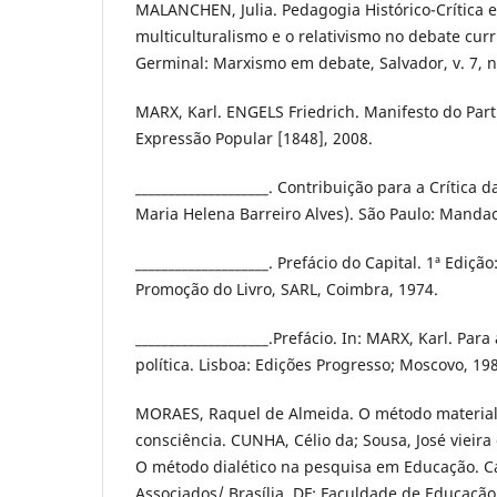
MALANCHEN, Julia. Pedagogia Histórico-Crítica e
multiculturalismo e o relativismo no debate curri
Germinal: Marxismo em debate, Salvador, v. 7, n. 
MARX, Karl. ENGELS Friedrich. Manifesto do Part
Expressão Popular [1848], 2008.
____________________. Contribuição para a Crítica d
Maria Helena Barreiro Alves). São Paulo: Mandac
____________________. Prefácio do Capital. 1ª Edição
Promoção do Livro, SARL, Coimbra, 1974.
____________________.Prefácio. In: MARX, Karl. Par
política. Lisboa: Edições Progresso; Moscovo, 19
MORAES, Raquel de Almeida. O método materialis
consciência. CUNHA, Célio da; Sousa, José vieira
O método dialético na pesquisa em Educação. C
Associados/ Brasília, DF: Faculdade de Educação