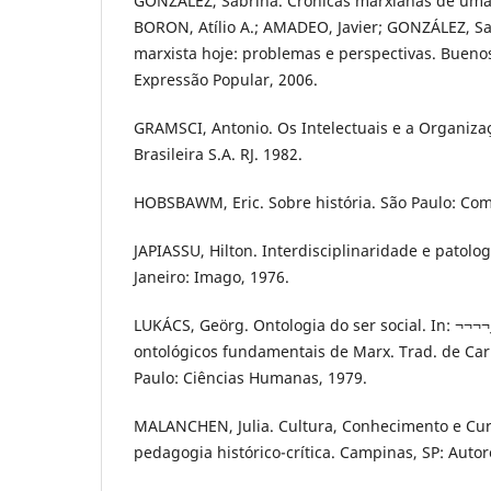
GONZÁLEZ, Sabrina. Crônicas marxianas de uma
BORON, Atílio A.; AMADEO, Javier; GONZÁLEZ, Sab
marxista hoje: problemas e perspectivas. Bueno
Expressão Popular, 2006.
GRAMSCI, Antonio. Os Intelectuais e a Organizaç
Brasileira S.A. RJ. 1982.
HOBSBAWM, Eric. Sobre história. São Paulo: Com
JAPIASSU, Hilton. Interdisciplinaridade e patolog
Janeiro: Imago, 1976.
LUKÁCS, Geörg. Ontologia do ser social. In: ¬¬¬¬_
ontológicos fundamentais de Marx. Trad. de Car
Paulo: Ciências Humanas, 1979.
MALANCHEN, Julia. Cultura, Conhecimento e Curr
pedagogia histórico-crítica. Campinas, SP: Autor