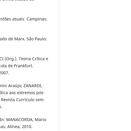
estões atuais. Campinas:
odo de Marx. São Paulo:
I (Org.). Teoria Crítica e
ola de Frankfurt.
2007.
mini Araújo; ZANARDI,
ítica aos extremos pós-
 Revista Currículo sem
6.
a. In: MANACORDA, Mario
s: Alínea, 2010.