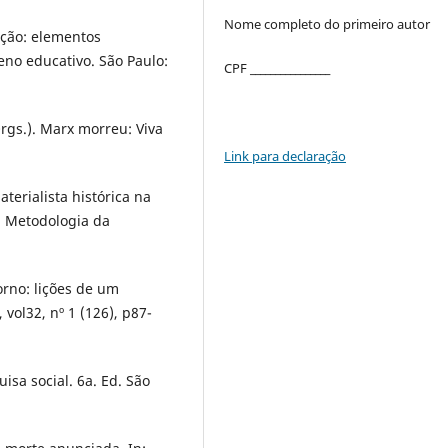
Nome completo do primeiro autor
ição: elementos
eno educativo. São Paulo:
CPF ________________
rgs.). Marx morreu: Viva
Link para declaração
erialista histórica na
. Metodologia da
rno: lições de um
 vol32, nº 1 (126), p87-
isa social. 6a. Ed. São