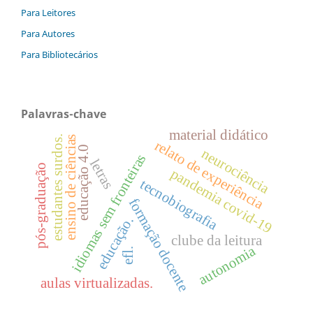
Para Leitores
Para Autores
Para Bibliotecários
Palavras-chave
material didático
estudantes surdos.
ensino de ciências
relato de experiência
educação 4.0
neurociência
idiomas sem fronteiras
letras
pós-graduação
pandemia covid-19
tecnobiografia
formação docente
educação.
clube da leitura
autonomia
efl.
aulas virtualizadas.