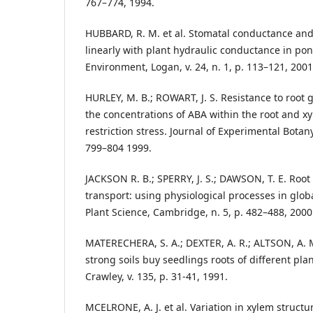
767–774, 1994.
HUBBARD, R. M. et al. Stomatal conductance and
linearly with plant hydraulic conductance in pon
Environment, Logan, v. 24, n. 1, p. 113–121, 2001
HURLEY, M. B.; ROWART, J. S. Resistance to root
the concentrations of ABA within the root and x
restriction stress. Journal of Experimental Botany,
799–804 1999.
JACKSON R. B.; SPERRY, J. S.; DAWSON, T. E. Roo
transport: using physiological processes in glob
Plant Science, Cambridge, n. 5, p. 482–488, 2000
MATERECHERA, S. A.; DEXTER, A. R.; ALTSON, A. M
strong soils buy seedlings roots of different plan
Crawley, v. 135, p. 31-41, 1991.
MCELRONE, A. J. et al. Variation in xylem struct