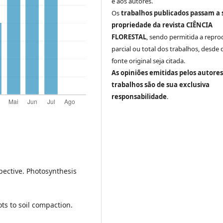
e aos autores.
Os
trabalhos publicados passam a 
propriedade da revista CIÊNCIA
FLORESTAL
, sendo permitida a repr
parcial ou total dos trabalhos, desde 
fonte original seja citada.
As opiniões emitidas pelos autores
trabalhos são de sua exclusiva
responsabilidade
.
spective. Photosynthesis
ots to soil compaction.