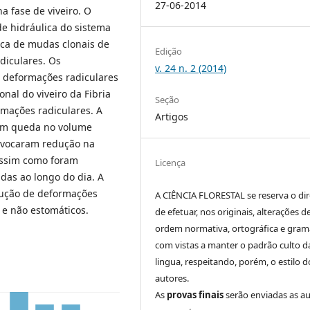
27-06-2014
a fase de viveiro. O
ade hidráulica do sistema
mica de mudas clonais de
Edição
diculares. Os
v. 24 n. 2 (2014)
 deformações radiculares
nal do viveiro da Fibria
Seção
rmações radiculares. A
Artigos
 em queda no volume
rovocaram redução na
 assim como foram
Licença
udas ao longo do dia. A
dução de deformações
A CIÊNCIA FLORESTAL se reserva o dir
 e não estomáticos.
de efetuar, nos originais, alterações d
ordem normativa, ortográfica e grama
com vistas a manter o padrão culto d
lingua, respeitando, porém, o estilo d
autores.
As
provas finais
serão enviadas as a