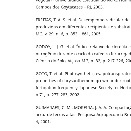
Campos dos Goytacazes – RJ, 2003.
FREITAS, T. A. S. et al. Desempenho radicular d
produzidas em diferentes recipientes e substrato
MG, v. 29, n. 6, p. 853 – 861, 2005.
GODOY, L. J. G. et al. Índice relativo de clorofila
nitrogênio durante o ciclo do cafeeiro fertirrigad
Ciência do Solo, Viçosa-MG, n. 32, p. 217-226, 20
GOTO, T. et al. Photosynthetic, evapotranspirato
properties of chrysanthemum grown under root r
fertigation frequency. Japanese Society for Horti
n.71, p. 277–283, 2002.
GUIMARAES, C. M.; MOREIRA, J. A. A. Compactaçã
arroz de terras altas. Pesquisa Agropecuaria Brasil
4, 2001.