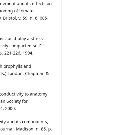
inement and its effects on
tioning of tomato
Bristol, v. 59, n. 6, 685-
sic acid play a stress
avily compacted soil?
 p. 221-226, 1994.
chlorophylls and
 (Eds.) London: Chapman &
conductivity to anatomy
can Society for
64, 2000.
vity and its components,
urnal, Madison, n. 86, p.