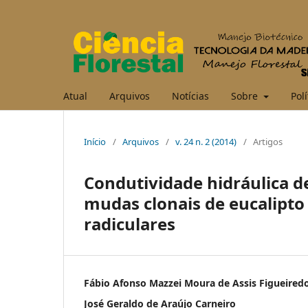
Atual
Arquivos
Notícias
Sobre
Polí
Início
/
Arquivos
/
v. 24 n. 2 (2014)
/
Artigos
Condutividade hidráulica de
mudas clonais de eucalipt
radiculares
Fábio Afonso Mazzei Moura de Assis Figueired
José Geraldo de Araújo Carneiro