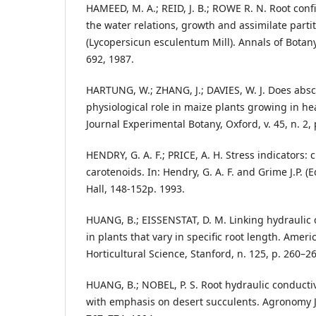
HAMEED, M. A.; REID, J. B.; ROWE R. N. Root conf
the water relations, growth and assimilate parti
(Lycopersicun esculentum Mill). Annals of Botany, 
692, 1987.
HARTUNG, W.; ZHANG, J.; DAVIES, W. J. Does absci
physiological role in maize plants growing in he
Journal Experimental Botany, Oxford, v. 45, n. 2,
HENDRY, G. A. F.; PRICE, A. H. Stress indicators: 
carotenoids. In: Hendry, G. A. F. and Grime J.P.
Hall, 148-152p. 1993.
HUANG, B.; EISSENSTAT, D. M. Linking hydraulic 
in plants that vary in specific root length. Ameri
Horticultural Science, Stanford, n. 125, p. 260–2
HUANG, B.; NOBEL, P. S. Root hydraulic conducti
with emphasis on desert succulents. Agronomy Jo