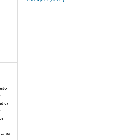
eito
e
tical,
a
os
utoras