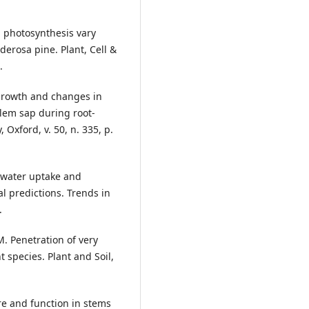
 photosynthesis vary
derosa pine. Plant, Cell &
.
 growth and changes in
ylem sap during root-
 Oxford, v. 50, n. 335, p.
t water uptake and
al predictions. Trends in
.
. Penetration of very
t species. Plant and Soil,
ure and function in stems