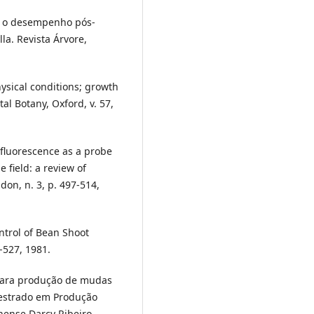
re o desempenho pós-
la. Revista Árvore,
ysical conditions; growth
al Botany, Oxford, v. 57,
fluorescence as a probe
 field: a review of
don, n. 3, p. 497-514,
ntrol of Bean Shoot
9-527, 1981.
 para produção de mudas
(Mestrado em Produção
nense Darcy Ribeiro –