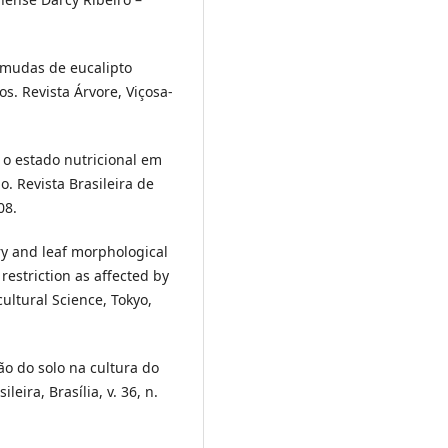
e mudas de eucalipto
s. Revista Árvore, Viçosa-
 e o estado nutricional em
o. Revista Brasileira de
08.
ry and leaf morphological
estriction as affected by
cultural Science, Tokyo,
o do solo na cultura do
eira, Brasília, v. 36, n.