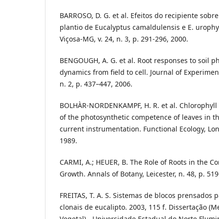
BARROSO, D. G. et al. Efeitos do recipiente sob
plantio de Eucalyptus camaldulensis e E. urophyl
Viçosa-MG, v. 24, n. 3, p. 291-296, 2000.
BENGOUGH, A. G. et al. Root responses to soil ph
dynamics from field to cell. Journal of Experiment
n. 2, p. 437–447, 2006.
BOLHÀR-NORDENKAMPF, H. R. et al. Chlorophyll 
of the photosynthetic competence of leaves in the
current instrumentation. Functional Ecology, Lon
1989.
CARMI, A.; HEUER, B. The Role of Roots in the Co
Growth. Annals of Botany, Leicester, n. 48, p. 51
FREITAS, T. A. S. Sistemas de blocos prensados
clonais de eucalipto. 2003, 115 f. Dissertação 
Vegetal) - Universidade Estadual do Norte Flumi