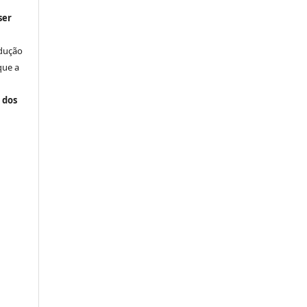
ser
odução
que a
 dos