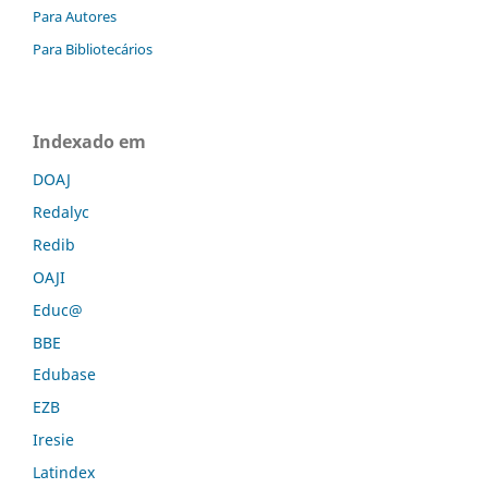
Para Autores
Para Bibliotecários
Indexado em
DOAJ
Redalyc
Redib
OAJI
Educ@
BBE
Edubase
EZB
Iresie
Latindex