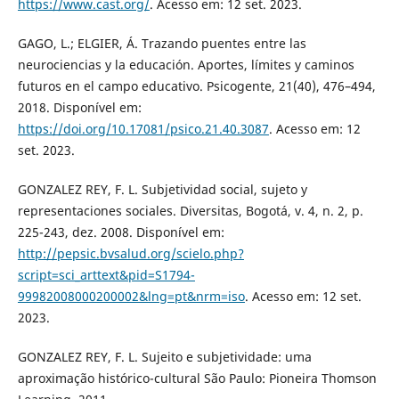
https://www.cast.org/
. Acesso em: 12 set. 2023.
GAGO, L.; ELGIER, Á. Trazando puentes entre las
neurociencias y la educación. Aportes, límites y caminos
futuros en el campo educativo. Psicogente, 21(40), 476–494,
2018. Disponível em:
https://doi.org/10.17081/psico.21.40.3087
. Acesso em: 12
set. 2023.
GONZALEZ REY, F. L. Subjetividad social, sujeto y
representaciones sociales. Diversitas, Bogotá, v. 4, n. 2, p.
225-243, dez. 2008. Disponível em:
http://pepsic.bvsalud.org/scielo.php?
script=sci_arttext&pid=S1794-
99982008000200002&lng=pt&nrm=iso
. Acesso em: 12 set.
2023.
GONZALEZ REY, F. L. Sujeito e subjetividade: uma
aproximação histórico-cultural São Paulo: Pioneira Thomson