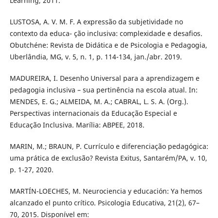
Learning, 2011.
LUSTOSA, A. V. M. F. A expressão da subjetividade no
contexto da educa- ção inclusiva: complexidade e desafios.
Obutchéne: Revista de Didática e de Psicologia e Pedagogia,
Uberlândia, MG, v. 5, n. 1, p. 114-134, jan./abr. 2019.
MADUREIRA, I. Desenho Universal para a aprendizagem e
pedagogia inclusiva – sua pertinência na escola atual. In:
MENDES, E. G.; ALMEIDA, M. A.; CABRAL, L. S. A. (Org.).
Perspectivas internacionais da Educação Especial e
Educação Inclusiva. Marília: ABPEE, 2018.
MARIN, M.; BRAUN, P. Currículo e diferenciação pedagógica:
uma prática de exclusão? Revista Exitus, Santarém/PA, v. 10,
p. 1-27, 2020.
MARTÍN-LOECHES, M. Neurociencia y educación: Ya hemos
alcanzado el punto crítico. Psicologia Educativa, 21(2), 67–
70, 2015. Disponível em: