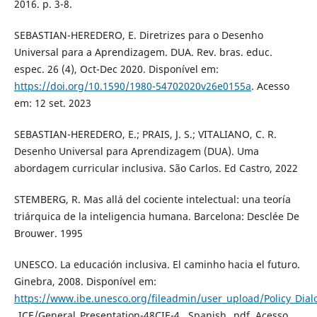
2016. p. 3-8.
SEBASTIAN-HEREDERO, E. Diretrizes para o Desenho
Universal para a Aprendizagem. DUA. Rev. bras. educ.
espec. 26 (4), Oct-Dec 2020. Disponível em:
https://doi.org/10.1590/1980-54702020v26e0155a
. Acesso
em: 12 set. 2023
SEBASTIAN-HEREDERO, E.; PRAIS, J. S.; VITALIANO, C. R.
Desenho Universal para Aprendizagem (DUA). Uma
abordagem curricular inclusiva. São Carlos. Ed Castro, 2022
STEMBERG, R. Mas allá del cociente intelectual: una teoría
triárquica de la inteligencia humana. Barcelona: Desclée De
Brouwer. 1995
UNESCO. La educación inclusiva. El caminho hacia el futuro.
Ginebra, 2008. Disponível em:
https://www.ibe.unesco.org/fileadmin/user_upload/Policy_Dia
_ICE/General_Presentation-48CIE-4__Spanish_.pdf. Acesso