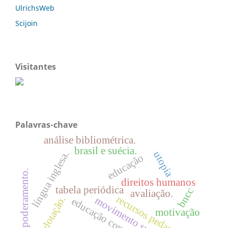
UlrichsWeb
Scijoin
Visitantes
Palavras-chave
análise bibliométrica.
brasil e suécia.
língua inglesa.
utopia
educação
empoderamento.
direitos humanos
tabela periódica
bncc
avaliação.
recursos pedagógicos
superdotação.
movimento surdo
educação comparada
motivação