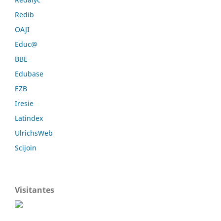
Redib
OAJI
Educ@
BBE
Edubase
EZB
Iresie
Latindex
UlrichsWeb
Scijoin
Visitantes