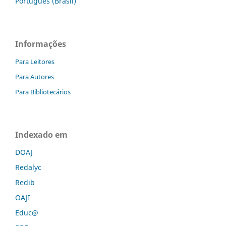
Português (Brasil)
Informações
Para Leitores
Para Autores
Para Bibliotecários
Indexado em
DOAJ
Redalyc
Redib
OAJI
Educ@