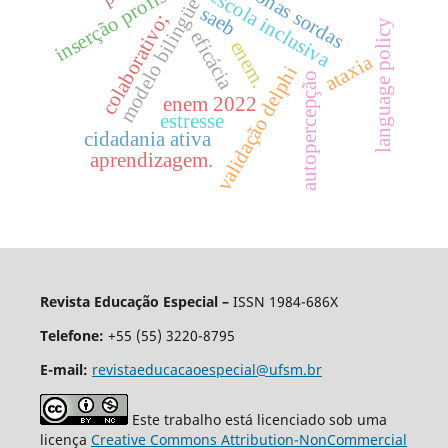
inserção profissional
personas sordas
escola inclusiva
modelo bilingüe
saeb
colaborativo;
language policy
eficácia
enem.
ataxia
validação delphi
autopercepção
enem 2022
estresse
cidadania ativa
aprendizagem.
Revista Educação Especial –
ISSN 1984-686X
Telefone:
+55 (55) 3220-8795
E-mail:
revistaeducacaoespecial@ufsm.br
Este trabalho está licenciado sob uma
licença
Creative Commons Attribution-NonCommercial