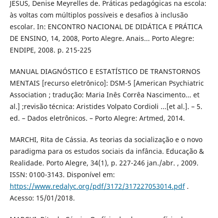
JESUS, Denise Meyrelles de. Práticas pedagógicas na escola:
às voltas com múltiplos possíveis e desafios à inclusão
escolar. In: ENCONTRO NACIONAL DE DIDÁTICA E PRÁTICA
DE ENSINO, 14, 2008, Porto Alegre. Anais... Porto Alegre:
ENDIPE, 2008. p. 215-225
MANUAL DIAGNÓSTICO E ESTATÍSTICO DE TRANSTORNOS
MENTAIS [recurso eletrônico]: DSM-5 [American Psychiatric
Association ; tradução: Maria Inês Corrêa Nascimento... et
al.] ;revisão técnica: Aristides Volpato Cordioli ...[et al.]. – 5.
ed. – Dados eletrônicos. – Porto Alegre: Artmed, 2014.
MARCHI, Rita de Cássia. As teorias da socialização e o novo
paradigma para os estudos sociais da infância. Educação &
Realidade. Porto Alegre, 34(1), p. 227-246 jan./abr. , 2009.
ISSN: 0100-3143. Disponível em:
https://www.redalyc.org/pdf/3172/317227053014.pdf
.
Acesso: 15/01/2018.