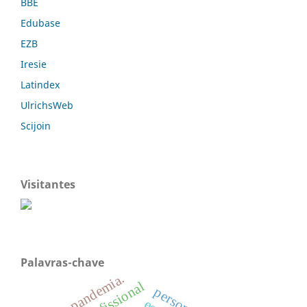
BBE
Edubase
EZB
Iresie
Latindex
UlrichsWeb
Scijoin
Visitantes
Palavras-chave
pandemia.