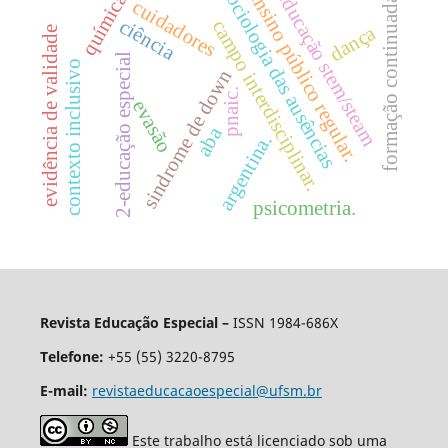
formação continuada.
sociologia das ausências
ensino público regular.
educação stem/steam
química
cuidadores
ciência
campo interdisciplinar.
dança
evidência de validade
2-educação especial
contexto inclusivo
sindrome de down
pnaic.
evasão
aba
argentina.
psicometria.
Revista Educação Especial –
ISSN 1984-686X
Telefone:
+55 (55) 3220-8795
E-mail:
revistaeducacaoespecial@ufsm.br
Este trabalho está licenciado sob uma