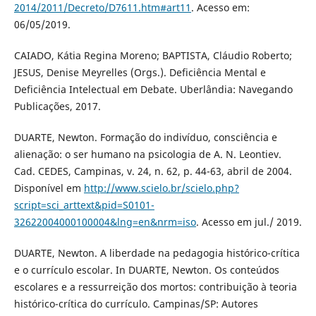
2014/2011/Decreto/D7611.htm#art11
. Acesso em:
06/05/2019.
CAIADO, Kátia Regina Moreno; BAPTISTA, Cláudio Roberto;
JESUS, Denise Meyrelles (Orgs.). Deficiência Mental e
Deficiência Intelectual em Debate. Uberlândia: Navegando
Publicações, 2017.
DUARTE, Newton. Formação do indivíduo, consciência e
alienação: o ser humano na psicologia de A. N. Leontiev.
Cad. CEDES, Campinas, v. 24, n. 62, p. 44-63, abril de 2004.
Disponível em
http://www.scielo.br/scielo.php?
script=sci_arttext&pid=S0101-
32622004000100004&lng=en&nrm=iso
. Acesso em jul./ 2019.
DUARTE, Newton. A liberdade na pedagogia histórico-crítica
e o currículo escolar. In DUARTE, Newton. Os conteúdos
escolares e a ressurreição dos mortos: contribuição à teoria
histórico-crítica do currículo. Campinas/SP: Autores