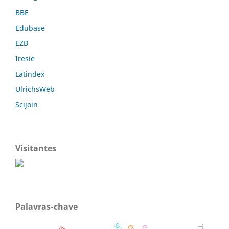
BBE
Edubase
EZB
Iresie
Latindex
UlrichsWeb
Scijoin
Visitantes
Palavras-chave