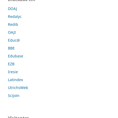
DOAJ
Redalyc
Redib
OAJI
Educ@
BBE
Edubase
EZB
Iresie
Latindex
UlrichsWeb
Scijoin
Visitantes