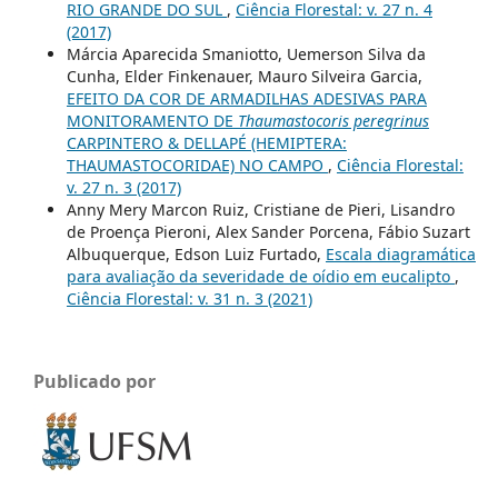
RIO GRANDE DO SUL
,
Ciência Florestal: v. 27 n. 4
(2017)
Márcia Aparecida Smaniotto, Uemerson Silva da
Cunha, Elder Finkenauer, Mauro Silveira Garcia,
EFEITO DA COR DE ARMADILHAS ADESIVAS PARA
MONITORAMENTO DE
Thaumastocoris peregrinus
CARPINTERO & DELLAPÉ (HEMIPTERA:
THAUMASTOCORIDAE) NO CAMPO
,
Ciência Florestal:
v. 27 n. 3 (2017)
Anny Mery Marcon Ruiz, Cristiane de Pieri, Lisandro
de Proença Pieroni, Alex Sander Porcena, Fábio Suzart
Albuquerque, Edson Luiz Furtado,
Escala diagramática
para avaliação da severidade de oídio em eucalipto
,
Ciência Florestal: v. 31 n. 3 (2021)
Publicado por