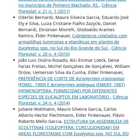
no município de Pinheiro Machado, RS
,
Ciência
Florestal: v. 21 n. 1 (2011)
Oderlei Bernardi, Mauro Silveira Garcia, Eduardo José
Ely e Silva, Luiza Cristiane Fialho Zazycki, Daniel
Bernardi, Dinorvan Miorelli, Glodoaldo Arantes
Ramiro, Élder Finkenauer,
Coleópteros coletados com
armadilhas luminosas e etanólicas em plantio de
Eucalyptus
spp. no Sul do Rio Grande do Sul
,
Ciência
Florestal: v. 20 n. 4 (2010)
João Luis Osório Rosado, Alci Enimar Loeck, Deise
Farias Freitas, Michel Gonçalves de Gonçalves, William
Dröse, Uemerson Silva da Cunha, Elder Finkenauer,
PREFERÊNCIA DE CORTE DE
Acromyrmex crassispinus
(FOREL, 1909) E
Acromyrmex ambiguus
(EMERY, 1887)
(HYMENOPTERA: FORMICIDAE) POR DIFERENTES
ESPÉCIES DE EUCALIPTOS EM LABORATÓRIO
,
Ciência
Florestal: v. 24 n. 4 (2014)
Jutiane Wollmann, Mauro Silveira Garcia, Carlos
Alberto Hector Flechtmann, Elder Finkenauer, Flávio
Roberto Mello Garcia,
ESTRUTURA DA ASSEMBLEIA DE
SCOLYTINAE (COLEOPTERA: CURCULIONIDAE) EM
AREAS FLORESTADAS COM
Eucalyptus
spp. NO SUL DO