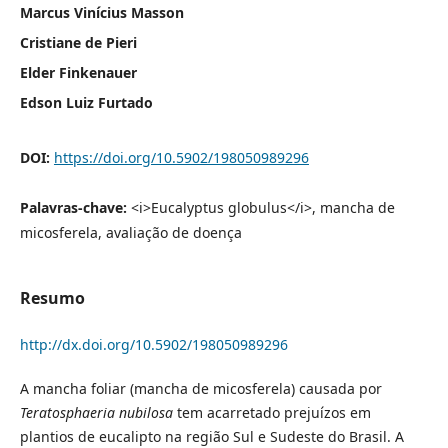
Marcus Vinícius Masson
Cristiane de Pieri
Elder Finkenauer
Edson Luiz Furtado
DOI:
https://doi.org/10.5902/198050989296
Palavras-chave:
<i>Eucalyptus globulus</i>, mancha de
micosferela, avaliação de doença
Resumo
http://dx.doi.org/10.5902/198050989296
A mancha foliar (mancha de micosferela) causada por
Teratosphaeria nubilosa
tem acarretado prejuízos em
plantios de eucalipto na região Sul e Sudeste do Brasil. A