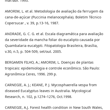
mar/abr. 1993.
AMORIM, L. et al. Metodologia de avaliação da ferrugem da
cana-de-açúcar (Puccinia melanocephala). Boletim Técnico
Copersucar , v. 39, p.13-16, 1987.
ANDRADE, G. C. G. et al. Escala diagramática para avaliação
da severidade da mancha foliar do eucalipto causada por
Quambalaria eucalypti. Fitopatologia Brasileira, Brasília,
v.30, n.5, p. 504-509, set/out. 2005.
BERGAMIN FILHO, A.; AMORIM, L. Doenças de plantas
tropicais: epidemiologia e controle econômico. São Paulo:
Agronômica Ceres, 1996. 299 p.
CARNEGIE, A. J.; KEANE, P. J. Mycosphaerella vespa from
diseased Eucalyptus leaves in Australia. Mycological
Research, n. 102, p.1274–1276, Oct.1998.
CARNEGIE, A.J. Forest health condition in New South Wales,