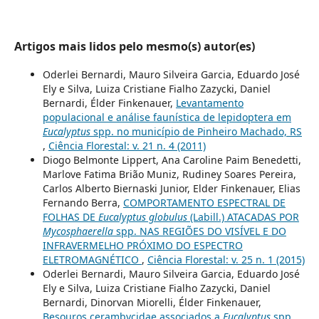
Artigos mais lidos pelo mesmo(s) autor(es)
Oderlei Bernardi, Mauro Silveira Garcia, Eduardo José
Ely e Silva, Luiza Cristiane Fialho Zazycki, Daniel
Bernardi, Élder Finkenauer,
Levantamento
populacional e análise faunística de lepidoptera em
Eucalyptus
spp. no município de Pinheiro Machado, RS
,
Ciência Florestal: v. 21 n. 4 (2011)
Diogo Belmonte Lippert, Ana Caroline Paim Benedetti,
Marlove Fatima Brião Muniz, Rudiney Soares Pereira,
Carlos Alberto Biernaski Junior, Elder Finkenauer, Elias
Fernando Berra,
COMPORTAMENTO ESPECTRAL DE
FOLHAS DE
Eucalyptus globulus
(Labill.) ATACADAS POR
Mycosphaerella
spp. NAS REGIÕES DO VISÍVEL E DO
INFRAVERMELHO PRÓXIMO DO ESPECTRO
ELETROMAGNÉTICO
,
Ciência Florestal: v. 25 n. 1 (2015)
Oderlei Bernardi, Mauro Silveira Garcia, Eduardo José
Ely e Silva, Luiza Cristiane Fialho Zazycki, Daniel
Bernardi, Dinorvan Miorelli, Élder Finkenauer,
Besouros cerambycidae associados a
Eucalyptus
spp.