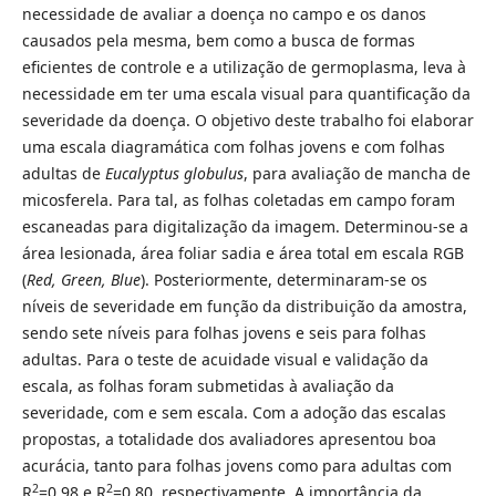
necessidade de avaliar a doença no campo e os danos
causados pela mesma, bem como a busca de formas
eficientes de controle e a utilização de germoplasma, leva à
necessidade em ter uma escala visual para quantificação da
severidade da doença. O objetivo deste trabalho foi elaborar
uma escala diagramática com folhas jovens e com folhas
adultas de
Eucalyptus globulus
, para avaliação de mancha de
micosferela. Para tal, as folhas coletadas em campo foram
escaneadas para digitalização da imagem. Determinou-se a
área lesionada, área foliar sadia e área total em escala RGB
(
Red, Green, Blue
). Posteriormente, determinaram-se os
níveis de severidade em função da distribuição da amostra,
sendo sete níveis para folhas jovens e seis para folhas
adultas. Para o teste de acuidade visual e validação da
escala, as folhas foram submetidas à avaliação da
severidade, com e sem escala. Com a adoção das escalas
propostas, a totalidade dos avaliadores apresentou boa
acurácia, tanto para folhas jovens como para adultas com
2
2
R
=0,98 e R
=0,80, respectivamente. A importância da