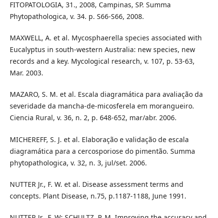
FITOPATOLOGIA, 31., 2008, Campinas, SP. Summa
Phytopathologica, v. 34. p. S66-S66, 2008.
MAXWELL, A. et al. Mycosphaerella species associated with
Eucalyptus in south-western Australia: new species, new
records and a key. Mycological research, v. 107, p. 53-63,
Mar. 2003.
MAZARO, S. M. et al. Escala diagramática para avaliação da
severidade da mancha-de-micosferela em morangueiro.
Ciencia Rural, v. 36, n. 2, p. 648-652, mar/abr. 2006.
MICHEREFF, S. J. et al. Elaboração e validação de escala
diagramática para a cercosporiose do pimentão. Summa
phytopathologica, v. 32, n. 3, jul/set. 2006.
NUTTER Jr., F. W. et al. Disease assessment terms and
concepts. Plant Disease, n.75, p.1187-1188, June 1991.
NUTTER Jr., F. W; SCHULTZ, P. M. Improving the accuracy and