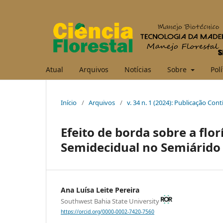
Atual
Arquivos
Notícias
Sobre
Polí
Início
/
Arquivos
/
v. 34 n. 1 (2024): Publicação Con
Efeito de borda sobre a flor
Semidecidual no Semiárido
Ana Luísa Leite Pereira
Southwest Bahia State University
https://orcid.org/0000-0002-7420-7560