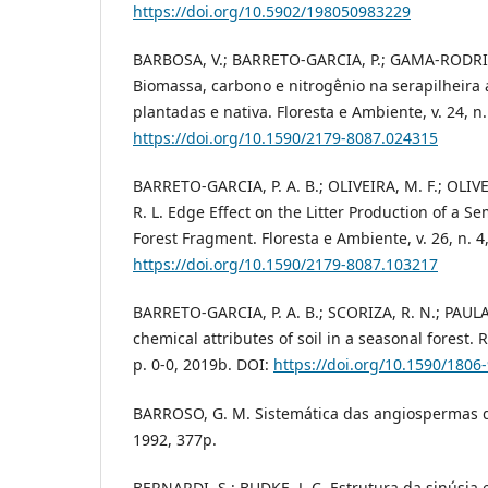
https://doi.org/10.5902/198050983229
BARBOSA, V.; BARRETO-GARCIA, P.; GAMA-RODRIGU
Biomassa, carbono e nitrogênio na serapilheira
plantadas e nativa. Floresta e Ambiente, v. 24, n.
https://doi.org/10.1590/2179-8087.024315
BARRETO-GARCIA, P. A. B.; OLIVEIRA, M. F.; OLIVEI
R. L. Edge Effect on the Litter Production of a 
Forest Fragment. Floresta e Ambiente, v. 26, n. 4,
https://doi.org/10.1590/2179-8087.103217
BARRETO-GARCIA, P. A. B.; SCORIZA, R. N.; PAULA
chemical attributes of soil in a seasonal forest. Re
p. 0-0, 2019b. DOI:
https://doi.org/10.1590/180
BARROSO, G. M. Sistemática das angiospermas do
1992, 377p.
BERNARDI, S.; BUDKE, J. C. Estrutura da sinúsia e