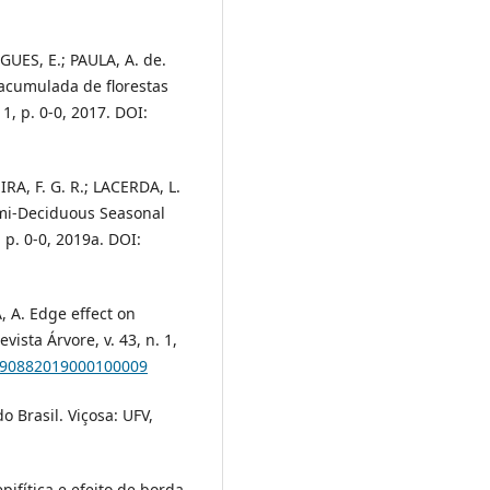
ES, E.; PAULA, A. de.
 acumulada de florestas
 1, p. 0-0, 2017. DOI:
RA, F. G. R.; LACERDA, L.
Semi-Deciduous Seasonal
 p. 0-0, 2019a. DOI:
, A. Edge effect on
vista Árvore, v. 43, n. 1,
6-90882019000100009
 Brasil. Viçosa: UFV,
pifítica e efeito de borda