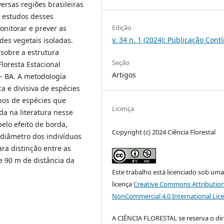
ersas regiões brasileiras
 estudos desses
Edição
nitorar e prever as
v. 34 n. 1 (2024): Publicação Cont
es vegetais isoladas.
 sobre a estrutura
Seção
Floresta Estacional
Artigos
– BA. A metodologia
ca e divisiva de espécies
pos de espécies que
Licença
da na literatura nesse
elo efeito de borda,
Copyright (c) 2024 Ciência Florestal
diâmetro dos indivíduos
ra distinção entre as
e 90 m de distância da
Este trabalho está licenciado sob um
licença
Creative Commons Attribution
NonCommercial 4.0 International Lic
A CIÊNCIA FLORESTAL se reserva o dir