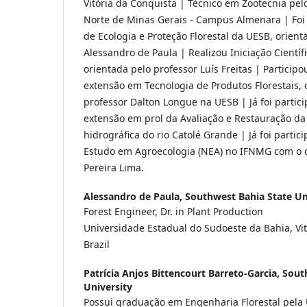
Vitória da Conquista | Técnico em Zootecnia pelo
Norte de Minas Gerais - Campus Almenara | Foi 
de Ecologia e Proteção Florestal da UESB, orient
Alessandro de Paula | Realizou Iniciação Científ
orientada pelo professor Luís Freitas | Particip
extensão em Tecnologia de Produtos Florestais,
professor Dalton Longue na UESB | Já foi partici
extensão em prol da Avaliação e Restauração da
hidrográfica do rio Catolé Grande | Já foi parti
Estudo em Agroecologia (NEA) no IFNMG com o 
Pereira Lima.
Alessandro de Paula,
Southwest Bahia State Un
Forest Engineer, Dr. in Plant Production
Universidade Estadual do Sudoeste da Bahia, Vit
Brazil
Patrícia Anjos Bittencourt Barreto-Garcia,
Sout
University
Possui graduação em Engenharia Florestal pela 