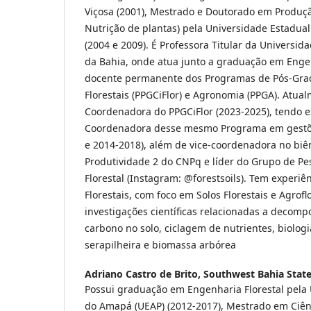
Viçosa (2001), Mestrado e Doutorado em Produçã
Nutrição de plantas) pela Universidade Estadua
(2004 e 2009). É Professora Titular da Universi
da Bahia, onde atua junto a graduação em Enge
docente permanente dos Programas de Pós-Gra
Florestais (PPGCiFlor) e Agronomia (PPGA). Atual
Coordenadora do PPGCiFlor (2023-2025), tendo e
Coordenadora desse mesmo Programa em gestõe
e 2014-2018), além de vice-coordenadora no biên
Produtividade 2 do CNPq e líder do Grupo de Pe
Florestal (Instagram: @forestsoils). Tem experiê
Florestais, com foco em Solos Florestais e Agrof
investigações científicas relacionadas a decompo
carbono no solo, ciclagem de nutrientes, biologia
serapilheira e biomassa arbórea
Adriano Castro de Brito,
Southwest Bahia State
Possui graduação em Engenharia Florestal pela
do Amapá (UEAP) (2012-2017), Mestrado em Ciênc