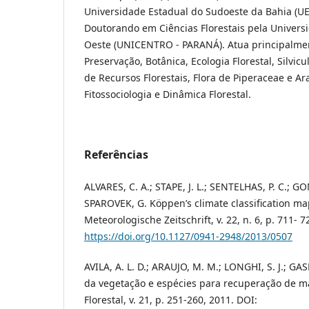
Universidade Estadual do Sudoeste da Bahia (UE
Doutorando em Ciências Florestais pela Univers
Oeste (UNICENTRO - PARANÁ). Atua principalme
Preservação, Botânica, Ecologia Florestal, Silvic
de Recursos Florestais, Flora de Piperaceae e Ara
Fitossociologia e Dinâmica Florestal.
Referências
ALVARES, C. A.; STAPE, J. L.; SENTELHAS, P. C.; GO
SPAROVEK, G. Köppen’s climate classification map
Meteorologische Zeitschrift, v. 22, n. 6, p. 711- 7
https://doi.org/10.1127/0941-2948/2013/0507
AVILA, A. L. D.; ARAUJO, M. M.; LONGHI, S. J.; GA
da vegetação e espécies para recuperação de mata 
Florestal, v. 21, p. 251-260, 2011. DOI: