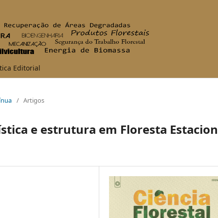
tica Editorial
tínua
/
Artigos
ística e estrutura em Floresta Estacion