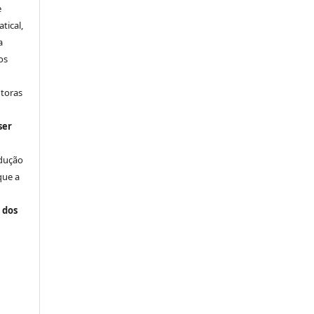
e
tical,
a
os
utoras
ser
odução
que a
 dos