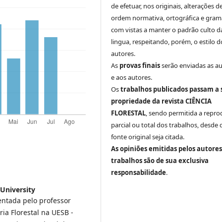
de efetuar, nos originais, alterações d
ordem normativa, ortográfica e grama
com vistas a manter o padrão culto d
lingua, respeitando, porém, o estilo d
autores.
As
provas finais
serão enviadas as a
e aos autores.
Os
trabalhos publicados passam a 
propriedade da revista CIÊNCIA
FLORESTAL
, sendo permitida a repr
parcial ou total dos trabalhos, desde 
fonte original seja citada.
As opiniões emitidas pelos autores
trabalhos são de sua exclusiva
responsabilidade
.
University
entada pelo professor
a Florestal na UESB -