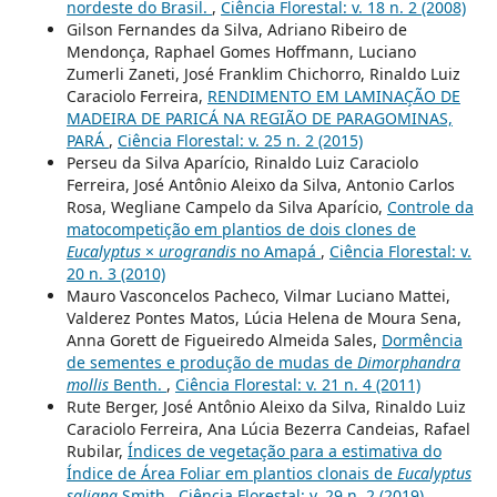
nordeste do Brasil.
,
Ciência Florestal: v. 18 n. 2 (2008)
Gilson Fernandes da Silva, Adriano Ribeiro de
Mendonça, Raphael Gomes Hoffmann, Luciano
Zumerli Zaneti, José Franklim Chichorro, Rinaldo Luiz
Caraciolo Ferreira,
RENDIMENTO EM LAMINAÇÃO DE
MADEIRA DE PARICÁ NA REGIÃO DE PARAGOMINAS,
PARÁ
,
Ciência Florestal: v. 25 n. 2 (2015)
Perseu da Silva Aparício, Rinaldo Luiz Caraciolo
Ferreira, José Antônio Aleixo da Silva, Antonio Carlos
Rosa, Wegliane Campelo da Silva Aparício,
Controle da
matocompetição em plantios de dois clones de
Eucalyptus
×
urograndis
no Amapá
,
Ciência Florestal: v.
20 n. 3 (2010)
Mauro Vasconcelos Pacheco, Vilmar Luciano Mattei,
Valderez Pontes Matos, Lúcia Helena de Moura Sena,
Anna Gorett de Figueiredo Almeida Sales,
Dormência
de sementes e produção de mudas de
Dimorphandra
mollis
Benth.
,
Ciência Florestal: v. 21 n. 4 (2011)
Rute Berger, José Antônio Aleixo da Silva, Rinaldo Luiz
Caraciolo Ferreira, Ana Lúcia Bezerra Candeias, Rafael
Rubilar,
Índices de vegetação para a estimativa do
Índice de Área Foliar em plantios clonais de
Eucalyptus
saligna
Smith
,
Ciência Florestal: v. 29 n. 2 (2019)