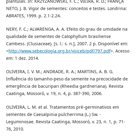
plântulas. In: KRZYZANOWSKI, F. C.; VIEIRA, R. D.; FRANÇA
NETO, J. B. Vigor de sementes: conceitos e testes. Londrina:
ABRATES, 1999. p. 2.1-2.24.
NERY, F. C.; ALVARENGA, A. A. Efeito do grau de umidade na
qualidade de sementes de Calophyllum brasiliense
Cambess. (Clusiaceae). [s. l.: s. n.], 2007. 2 p. Disponível em:
<
http://www.sebecologia.org.br/viiiceb/pdf/797.pdf
>. Acesso
em: 1 dez. 2014.
OLIVEIRA, I. V. M.; ANDRADE, R. A.; MARTINS, A. B. G.
Influência do tamanho-peso da semente na precocidade de
emergência de bacuripari (Rheedia gardneriana). Revista
Caatinga, Mossoró, v. 19, n. 4, p. 387-390, 2006.
OLIVEIRA, L. M. et al. Tratamentos pré-germinativos em
sementes de Caesalpinia pulcherrima (L.) Sw. -
Leguminosae. Revista Caatinga, Mossoró, v. 23, n. 1, p. 71-
76, 2010.