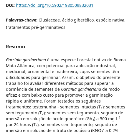
DOI:
https://doi.org/10.5902/1980509832031
Palavras-chave:
Clusiaceae, ácido giberélico, espécie nativa,
tratamentos pré-germinativos.
Resumo
Garcinia gardneriana
é uma espécie florestal nativa do Bioma
Mata Atlântica, com potencial para aplicação industrial,
medicinal, ornamental e madeireira, cujas sementes têm
dificuldades para germinar. Assim, o objetivo do presente
trabalho foi avaliar diferentes métodos para superar a
dormência de sementes de
Garcinia gardneriana
de modo
eficaz e com baixo custo para promover a germinação
rápida e uniforme. Foram testados os seguintes
tratamentos: testemunha - sementes intactas (T
); sementes
1
sem tegumento (T
); sementes sem tegumento, seguido de
2
-1
imersão em solução de ácido giberélico (GA
) a 500 mg.L
3
por 24 horas (T
); sementes sem tegumento, seguido de
3
imersão em solução de nitrato de potássio (KNO
) a 0,2%
3