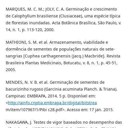
MARQUES, M. C. M.; JOLY, C. A. Germinação e crescimento
de Calophyllum brasiliense (Clusiaceae), uma espécie típica
de florestas inundadas. Acta Botânica Brasílica, São Paulo, v.
14, n. 1, p. 113-120, 2000.
MATHIONI, S. M. et al. Armazenamento, viabilidade e
dormência de sementes de populações naturais de sete-
sangrias [Cuphea carthagenensis (Jacq.) Macbride]. Revista
Brasileira Plantas Medicinais, Botucatu, v. 8, n. 1, p. 45-51,
2005.
MENDES, N. V. B. et al. Germinação de sementes de
bacurizinho rugoso (Garcinia acuminata Planch. & Triana).
Campinas: EMBRAPA, 2014. 5 p. Disponível em:
<
http://ainfo.cnptia.embrapa.br/digital/bitstrea
m/item/107967/1/Pibi c28.pdf>. Acesso em: 17 jan. 2015.
NAKAGAWA, J. Testes de vigor baseados no desempenho das