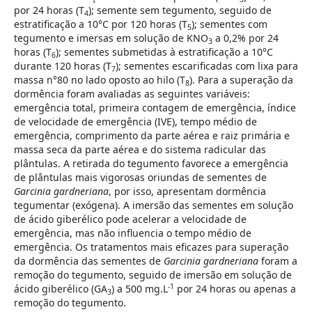
por 24 horas (T
); semente sem tegumento, seguido de
4
estratificação a 10°C por 120 horas (T
); sementes com
5
tegumento e imersas em solução de KNO
a 0,2% por 24
3
horas (T
); sementes submetidas à estratificação a 10°C
6
durante 120 horas (T
); sementes escarificadas com lixa para
7
massa n°80 no lado oposto ao hilo (T
). Para a superação da
8
dormência foram avaliadas as seguintes variáveis:
emergência total, primeira contagem de emergência, índice
de velocidade de emergência (IVE), tempo médio de
emergência, comprimento da parte aérea e raiz primária e
massa seca da parte aérea e do sistema radicular das
plântulas. A retirada do tegumento favorece a emergência
de plântulas mais vigorosas oriundas de sementes de
Garcinia gardneriana
, por isso, apresentam dormência
tegumentar (exógena). A imersão das sementes em solução
de ácido giberélico pode acelerar a velocidade de
emergência, mas não influencia o tempo médio de
emergência. Os tratamentos mais eficazes para superação
da dormência das sementes de
Garcinia gardneriana
foram a
remoção do tegumento, seguido de imersão em solução de
-1
ácido giberélico (GA
) a 500 mg.L
por 24 horas ou apenas a
3
remoção do tegumento.