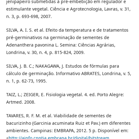
jenipapeiro submetidas à pré-embebição em regulador e
estimulante vegetal. Ciência e Agrotecnologia, Lavras, v. 31,
n. 3, p. 693-698, 2007.
SILVA, A. I. S. et al. Efeito da temperatura e de tratamentos
pré-germinativos na germinação de sementes de
Adenanthera pavonina L. Semina: Ciências Agrárias,
Londrina, v. 30, n. 4, p. 815-824, 2009.
SILVA, J. B. C.; NAKAGAWA, J. Estudos de fórmulas para
cálculo de germinação. Informativo ABRATES, Londrina, v. 5,
n. 1, p. 62-73, 1995.
TAIZ, L.; ZEIGER, E. Fisiologia vegetal. 4. ed. Porto Alegre:
Artmed. 2008.
TAVARES, R. F. M. et al. Viabilidade de sementes de
bacurizinho (Garcinia acuminata Ruiz et Pav.) em diferentes
ambientes. Campinas: EMBRAPA, 2012. 5 p. Disponível em:
<
http://ainfo.cnptia.embrapa.br/digital/bitstream