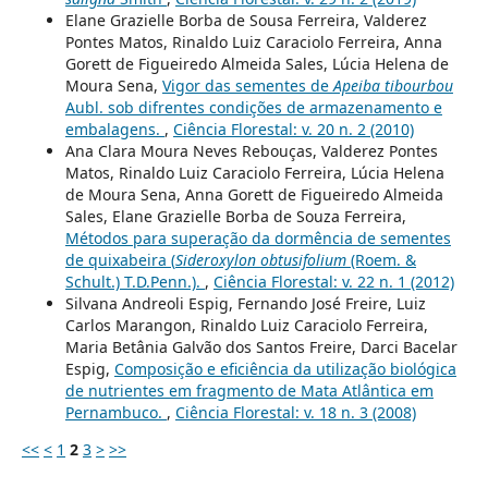
Elane Grazielle Borba de Sousa Ferreira, Valderez
Pontes Matos, Rinaldo Luiz Caraciolo Ferreira, Anna
Gorett de Figueiredo Almeida Sales, Lúcia Helena de
Moura Sena,
Vigor das sementes de
Apeiba tibourbou
Aubl. sob difrentes condições de armazenamento e
embalagens.
,
Ciência Florestal: v. 20 n. 2 (2010)
Ana Clara Moura Neves Rebouças, Valderez Pontes
Matos, Rinaldo Luiz Caraciolo Ferreira, Lúcia Helena
de Moura Sena, Anna Gorett de Figueiredo Almeida
Sales, Elane Grazielle Borba de Souza Ferreira,
Métodos para superação da dormência de sementes
de quixabeira (
Sideroxylon obtusifolium
(Roem. &
Schult.) T.D.Penn.).
,
Ciência Florestal: v. 22 n. 1 (2012)
Silvana Andreoli Espig, Fernando José Freire, Luiz
Carlos Marangon, Rinaldo Luiz Caraciolo Ferreira,
Maria Betânia Galvão dos Santos Freire, Darci Bacelar
Espig,
Composição e eficiência da utilização biológica
de nutrientes em fragmento de Mata Atlântica em
Pernambuco.
,
Ciência Florestal: v. 18 n. 3 (2008)
<<
<
1
2
3
>
>>