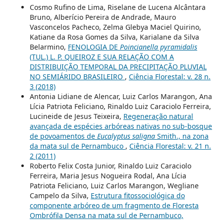
Cosmo Rufino de Lima, Riselane de Lucena Alcântara
Bruno, Alberício Pereira de Andrade, Mauro
Vasconcelos Pacheco, Zelma Glebya Maciel Quirino,
Katiane da Rosa Gomes da Silva, Karialane da Silva
Belarmino,
FENOLOGIA DE
Poincianella pyramidalis
(TUL.) L. P. QUEIROZ E SUA RELAÇÃO COM A
DISTRIBUIÇÃO TEMPORAL DA PRECIPITAÇÃO PLUVIAL
NO SEMIÁRIDO BRASILEIRO
,
Ciência Florestal: v. 28 n.
3 (2018)
Antonia Lidiane de Alencar, Luiz Carlos Marangon, Ana
Lícia Patriota Feliciano, Rinaldo Luiz Caraciolo Ferreira,
Lucineide de Jesus Teixeira,
Regeneração natural
avançada de espécies arbóreas nativas no sub-bosque
de povoamentos de
Eucalyptus saligna
Smith., na zona
da mata sul de Pernambuco
,
Ciência Florestal: v. 21 n.
2 (2011)
Roberto Felix Costa Junior, Rinaldo Luiz Caraciolo
Ferreira, Maria Jesus Nogueira Rodal, Ana Lícia
Patriota Feliciano, Luiz Carlos Marangon, Wegliane
Campelo da Silva,
Estrutura fitossociológica do
componente arbóreo de um fragmento de Floresta
Ombrófila Densa na mata sul de Pernambuco,