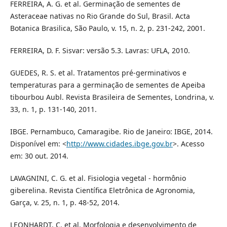
FERREIRA, A. G. et al. Germinação de sementes de
Asteraceae nativas no Rio Grande do Sul, Brasil. Acta
Botanica Brasilica, São Paulo, v. 15, n. 2, p. 231-242, 2001.
FERREIRA, D. F. Sisvar: versão 5.3. Lavras: UFLA, 2010.
GUEDES, R. S. et al. Tratamentos pré-germinativos e
temperaturas para a germinação de sementes de Apeiba
tibourbou Aubl. Revista Brasileira de Sementes, Londrina, v.
33, n. 1, p. 131-140, 2011.
IBGE. Pernambuco, Camaragibe. Rio de Janeiro: IBGE, 2014.
Disponível em: <
http://www.cidades.ibge.gov.br
>. Acesso
em: 30 out. 2014.
LAVAGNINI, C. G. et al. Fisiologia vegetal - hormônio
giberelina. Revista Científica Eletrônica de Agronomia,
Garça, v. 25, n. 1, p. 48-52, 2014.
LEONHARDT, C. et al. Morfologia e desenvolvimento de